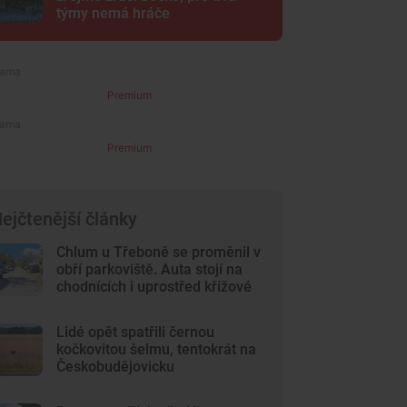
týmy nemá hráče
Premium
Premium
ejčtenější články
Chlum u Třeboně se proměnil v
obří parkoviště. Auta stojí na
chodnících i uprostřed křížové
cesty
Lidé opět spatřili černou
kočkovitou šelmu, tentokrát na
Českobudějovicku