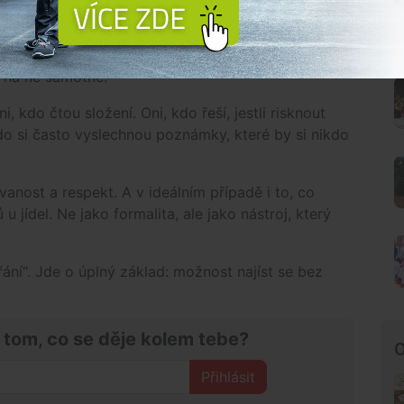
hařům ani servírkám. Jen se snaží předejít
 od nepříjemných až po vážné.
 na ně samotné.
, kdo čtou složení. Oni, kdo řeší, jestli risknout
 kdo si často vyslechnou poznámky, které by si nikdo
vanost a respekt. A v ideálním případě i to, co
u jídel. Ne jako formalita, ale jako nástroj, který
řání“. Jde o úplný základ: možnost najíst se bez
 tom, co se děje kolem tebe?
O
Přihlásit