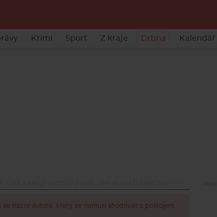
rávy
Krimi
Sport
Z kraje
Drbna
Kalendář 
Lidé s alergií nechtějí prudit. Jen se snaží najíst bez následků
á se názor autora, který se nemusí shodovat s postojem