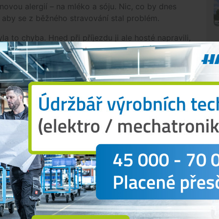
ovou alergií – na mléko a sóju. Nic, co by dnes
, aby se z běžného stravování stal problém.
a to chyba. Hned při příjezdu ji ale hosté napravili,
další den. Podle obsluhy to neměl být problém.
ci zbytečně komplikoval. A když pak host dostane
ergii na mléko, něco je špatně. Když je mu následně
se ukáže, že jde o smetanové rizoto, už nejde jen o
ýpavé poznámky a ironie při odjezdu, problém není
dé s alergiemi „otravují“, že si vymýšlí, že chtějí
N
 si mohla objednat jídlo bez přemýšlení. Bez
 není smetana nebo v dresinku sója. Nechtějí být