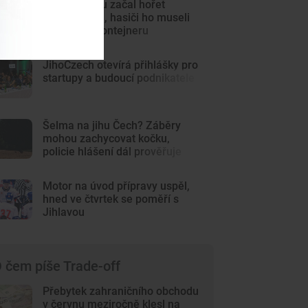
V autosalonu začal hořet
elektromobil, hasiči ho museli
ponořit do kontejneru
JihoCzech otevírá přihlášky pro
startupy a budoucí podnikatele
Šelma na jihu Čech? Záběry
mohou zachycovat kočku,
policie hlášení dál prověřuje
Motor na úvod přípravy uspěl,
hned ve čtvrtek se poměří s
Jihlavou
 čem píše Trade-off
Přebytek zahraničního obchodu
v červnu meziročně klesl na