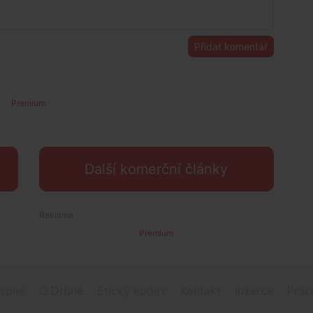
Přidat komentář
Premium
Další komerční články
Premium
romí
O Drbně
Etický kodex
Kontakt
Inzerce
Prác