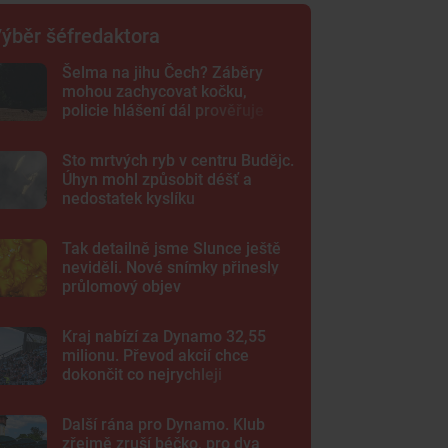
ýběr šéfredaktora
Šelma na jihu Čech? Záběry
mohou zachycovat kočku,
policie hlášení dál prověřuje
Sto mrtvých ryb v centru Budějc.
Úhyn mohl způsobit déšť a
nedostatek kyslíku
Tak detailně jsme Slunce ještě
neviděli. Nové snímky přinesly
průlomový objev
Kraj nabízí za Dynamo 32,55
milionu. Převod akcií chce
dokončit co nejrychleji
Další rána pro Dynamo. Klub
zřejmě zruší béčko, pro dva