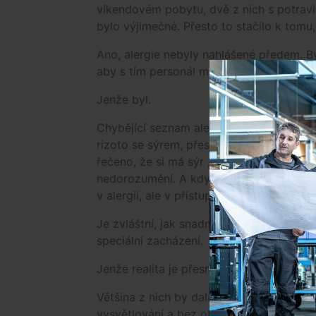
víkendovém pobytu, dvě z nich s potravin
bylo výjimečné. Přesto to stačilo k tomu
Ano, alergie nebyly nahlášené předem. Byl
aby s tím personál mohl počítat alespoň 
Jenže byl.
Chybějící seznam alergenů u jídel situa
rizoto se sýrem, přestože upozorní na al
řečeno, že si má sýr „vybrat“, a nakonec 
nedorozumění. A když k tomu přibudou r
v alergii, ale v přístupu.
Je zvláštní, jak snadno vzniká dojem, že li
speciální zacházení.
Jenže realita je přesně opačná.
Většina z nich by dala cokoliv za to, aby
vysvětlování a bez obav, jestli v omáčce