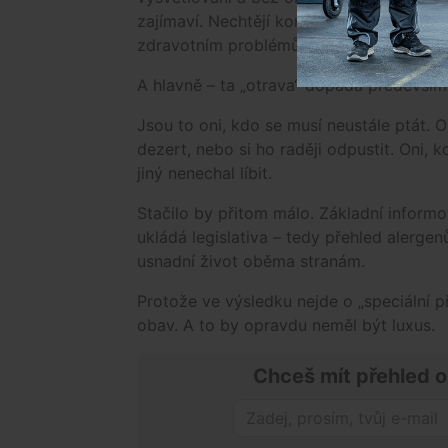
zajímaví. Nechtějí komplikovat práci kuc
zdravotním problémům, které mohou být
A hlavně – ta „otrava“ dopadá především
Jsou to oni, kdo se musí neustále ptát. Oni
dezert, nebo si ho raději odpustit. Oni,
jiný nenechal líbit.
Stačilo by přitom málo. Základní informo
ukládá legislativa – tedy přehled alergenů 
usnadní život oběma stranám.
Protože ve výsledku nejde o „speciální p
obav. A to by opravdu neměl být luxus.
Chceš mít přehled o