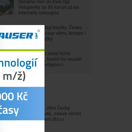
Dynamo míří do třetí ligy.
Vstupenky za 80 korun už na
internetu nekoupíte
Vedra vystřídají bouřky. Česko
zasáhnou nárazy větru, kroupy i
přívalové srážky
V autosalonu začal hořet
elektromobil, hasiči ho museli
ponořit do kontejneru
ejnovější články
Kulturní tipy: Jižní Čechy
nabídnou poutě, oslavy výročí
hasičů i plavení dřeva