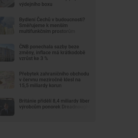
výdejního boxu
Bydlení Čechů v budoucnosti?
Směřujeme k menším
multifunkčním prostorům
ČNB ponechala sazby beze
změny, inflace má krátkodobě
vzrůst ke 3 %
Přebytek zahraničního obchodu
v červnu meziročně klesl na
15,5 miliardy korun
Británie přidělí 8,4 miliardy liber
výrobcům ponorek Dreadnought