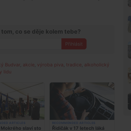
 tom, co se děje kolem tebe?
Přihlásit
ký Budvar
,
akcie
,
výroba piva
,
tradice
,
alkoholický
 lidu