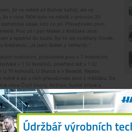
jem, že ve městě pil Budvar každý, ale ve
o, že v roce 1904 bylo ve městě v provozu 20
statistické údaje, kdo co pil. Převažovalo pivo,
ěstě. Pivo pil i pan Mašek z Kněžské ulice.
em a spadnul do louže. Byl to ale vzdělaný člověk,
lou Kněžskou:
„Já jsem Bušek z Velhartic.“
ých hostincích, protivínské pivo v 7 hostincích,
eboňské v 1 (U Koníčků), plzeňské též v 1 (U
h U Tří kohoutů, U Slunce a v Besedě. Nejsou
o méně a asi u nich převažovalo pivo z měšťáku. Do
atné obce Čtyři Dvory, Rožnov, Suché Vrbné a
N
ikací o výrobě piva bývá uvedeno, že pivo se
si může snadno nezasvěcený člověk odvodit, že
 uvařit doma. Může, jde to, ale pořád platí
iháka z roku 1929:
„Výroba piva vyžaduje velikých