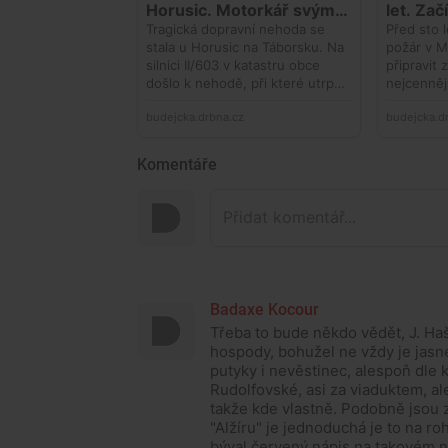
Komentáře
Badaxe Kocour
Třeba to bude někdo vědět, J. Ha
hospody, bohužel ne vždy je jasné
putyky i nevěstinec, alespoň dle 
Rudolfovské, asi za viaduktem, al
takže kde vlastně. Podobně jsou 
"Alžíru" je jednoduchá je to na ro
býval červený nápis na takovém 