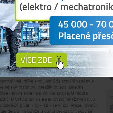
stí i veliké péče. Podstatou výroby piva jest řada
ických a fyziologických vyvolaných působením
ložitých organických látek v malé molekuly látek
ar byl učiněn v roce 1891. Začal pracovat
tu nedůvěřovalo, proto byl na neurčito odložen. Až
esedy lidu August Zátka a navrhl založit Český
l myšlenku založit český pivovar, ale jeho iniciativa
4 byly na Pražské zahájeny stavební práce a dne 7.
trů piva. Rozmach nastal v březnu 1896, kdy dozrál
dubna 1895, kdy se konala ustavující valná hromada
 Českého akciového pivovaru (později Budvaru).
xportní (měl dříve své vlastní železniční vagóny a
vě nějaký rozdíl byl. Měšťák ovládal Linecké
dice - jet na kole na pivo. Na spojce, U Modré
O
ačků, U Ortů a tak dále parkovalo množství až 30
. Budějčtí pivaři - cyklisti - se v noci vraceli domů,
, ale dělalo jim potíže u domu seskočit. Někdy se