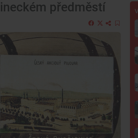
 Lineckém předměstí
V