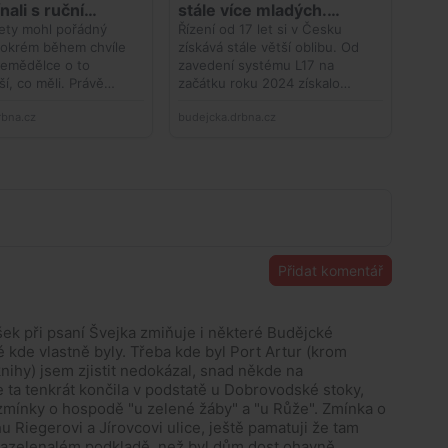
Přidat komentář
šek při psaní Švejka zmiňuje i některé Budějcké
 kde vlastně byly. Třeba kde byl Port Artur (krom
knihy) jsem zjistit nedokázal, snad někde na
e ta tenkrát končila v podstatě u Dobrovodské stoky,
zmínky o hospodě "u zelené žáby" a "u Růže". Zmínka o
hu Riegerovi a Jírovcovi ulice, ještě pamatuji že tam
nazelenalém podkladě, než byl dům dost ohavně