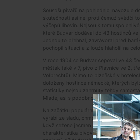
Sousoší pivařů na pohlednici navozuje do
skutečnosti asi ne, proti čemuž svědčí t
výčepů lihovin. Nejsou k tomu spolehlivé 
které Budvar dodával do 43 hostinců ve m
Jednou to přehnal, zavrávoral před barák
pochopil situaci a z louže hlaholil na ce
V roce 1904 se Budvar čepoval ve 43 česk
měšťák také v 7, pivo z Plavnice ve 2, tř
Volbrechtů). Mimo to plzeňské v hotelec
doloženy hostince německé, kterých byl
statistiky nejsou zahrnuty tehdy samost
Mladé, asi s podobnou pivní strukturou.
Na začátku populárních i odborných publ
vyrábí ze sladu, chmele a vody. Z toho 
když sežene ječmen a chmel, může si pivo
charakteristika pivovarnictví Vladimíra Č