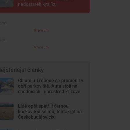
nedostatek kyslíku
Premium
Premium
ejčtenější články
Chlum u Třeboně se proměnil v
obří parkoviště. Auta stojí na
chodnících i uprostřed křížové
cesty
Lidé opět spatřili černou
kočkovitou šelmu, tentokrát na
Českobudějovicku