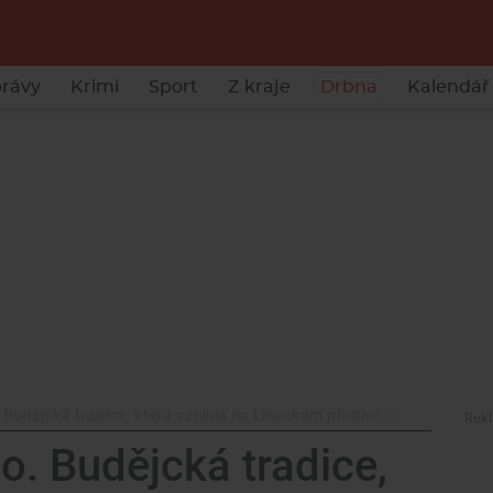
rávy
Krimi
Sport
Z kraje
Drbna
Kalendář 
. Budějcká tradice, která vznikla na Lineckém předměstí
vo. Budějcká tradice,