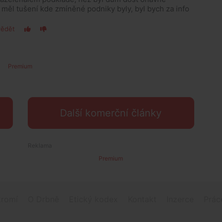
měl tušení kde zmíněné podniky byly, byl bych za info
ědět
Premium
Další komerční články
Premium
romí
O Drbně
Etický kodex
Kontakt
Inzerce
Prác