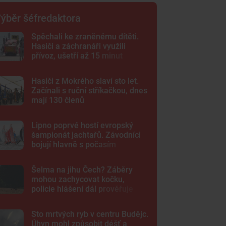
ýběr šéfredaktora
Spěchali ke zraněnému dítěti.
Hasiči a záchranáři využili
přívoz, ušetří až 15 minut
Hasiči z Mokrého slaví sto let.
Začínali s ruční stříkačkou, dnes
mají 130 členů
Lipno poprvé hostí evropský
šampionát jachtařů. Závodníci
bojují hlavně s počasím
Šelma na jihu Čech? Záběry
mohou zachycovat kočku,
policie hlášení dál prověřuje
Sto mrtvých ryb v centru Budějc.
Úhyn mohl způsobit déšť a