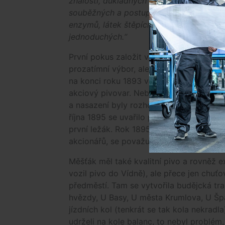
znalostí, důkladných vědomostí a zkušeno
souběžných a postupných pochodů chem
enzymů, látek štěpících velké molekuly s
jednoduchých.“
První pokus založit ve městě český pivov
prozatímní výbor, ale ve městě se projek
na konci roku 1893 vystoupil na schůzi B
akciový pivovar. Nebyl první, kdo vyslovi
a nasazení byly rozhodující. V srpnu 189
října 1895 se uvařilo prvních 100 hektoli
první ležák. Rok 1895, přesněji den 15. 
akcionářů, se považuje za datum vzniku
Měšťák měl také kvalitní pivo a rovněž e
vozil pivo do Vídně), ale přece jen chuťo
předměstí. Tam se vytvořila budějcká tra
hvězdy, U Basy, U města Krumlova, U Šp
jízdních kol (tenkrát se tak kola nekradla)
udrželi na kole balanc, to nebyl problém