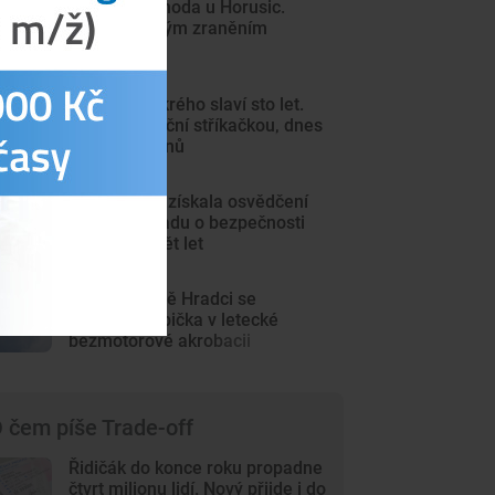
Tragická nehoda u Horusic.
Motorkář svým zraněním
podlehl
Hasiči z Mokrého slaví sto let.
Začínali s ruční stříkačkou, dnes
mají 130 členů
Úzkokolejka získala osvědčení
Drážního úřadu o bezpečnosti
na dalších pět let
V Jindřichově Hradci se
předvedla špička v letecké
bezmotorové akrobacii
 čem píše Trade-off
Řidičák do konce roku propadne
čtvrt milionu lidí. Nový přijde i do