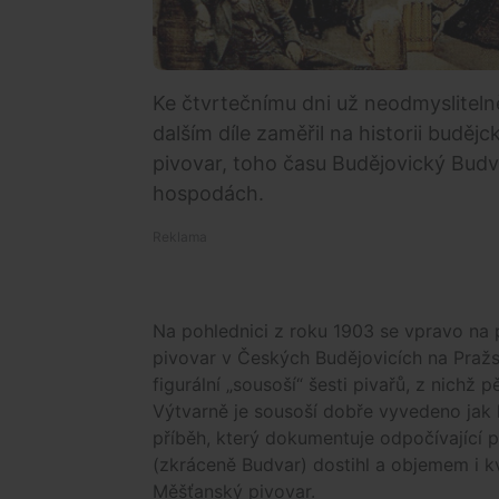
Ke čtvrtečnímu dni už neodmyslitelně
dalším díle zaměřil na historii buděj
pivovar, toho času Budějovický Budv
hospodách.
Na pohlednici z roku 1903 se vpravo na
pivovar v Českých Budějovicích na Pražsk
figurální „sousoší“ šesti pivařů, z nichž 
Výtvarně je sousoší dobře vyvedeno jak h
příběh, který dokumentuje odpočívající 
(zkráceně Budvar) dostihl a objemem i kva
Měšťanský pivovar.