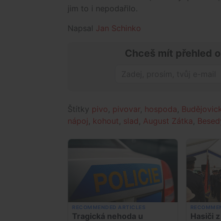
jim to i nepodařilo.
Napsal
Jan Schinko
Chceš mít přehled o
Štítky
pivo
,
pivovar
,
hospoda
,
Budějovic
nápoj
,
kohout
,
slad
,
August Zátka
,
Besedy