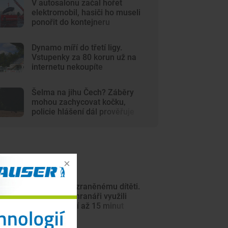
V autosalonu začal hořet
elektromobil, hasiči ho museli
ponořit do kontejneru
Dynamo míří do třetí ligy.
Vstupenky za 80 korun už na
internetu nekoupíte
Šelma na jihu Čech? Záběry
mohou zachycovat kočku,
policie hlášení dál prověřuje
ejnovější články
Spěchali ke zraněnému dítěti.
Hasiči a záchranáři využili
přívoz, ušetří až 15 minut