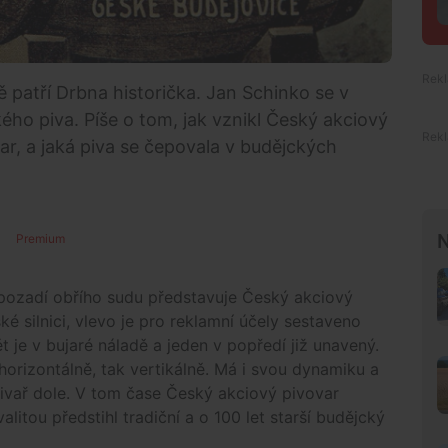
 patří Drbna historička. Jan Schinko se v
ckého piva. Píše o tom, jak vznikl Český akciový
ar, a jaká piva se čepovala v budějckých
N
Premium
 pozadí obřího sudu představuje Český akciový
é silnici, vlevo je pro reklamní účely sestaveno
pět je v bujaré náladě a jeden v popředí již unavený.
orizontálně, tak vertikálně. Má i svou dynamiku a
pivař dole. V tom čase Český akciový pivovar
litou předstihl tradiční a o 100 let starší budějcký