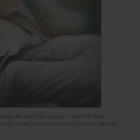
prejování pozn. red.) se prý v nejbližší době
ekty. A pak těch spoustu skic v šuplíku, ale není