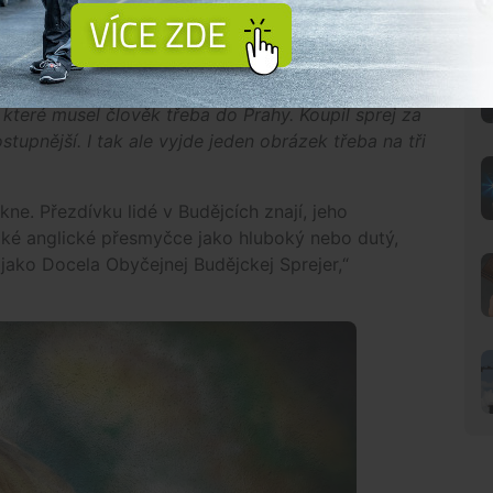
á brambora
hem.
„Byla to taková hrozně divná, vzteklá brambora.
 které musel člověk třeba do Prahy. Koupil sprej za
stupnější. I tak ale vyjde jeden obrázek třeba na tři
e. Přezdívku lidé v Budějcích znají, jeho
ké anglické přesmyčce jako hluboký nebo dutý,
 jako Docela Obyčejnej Budějckej Sprejer,“