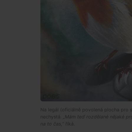
Na legál (oficiálně povolená plocha pro s
nechystá.
„Mám teď rozdělané nějaké proj
na to čas,“
říká.