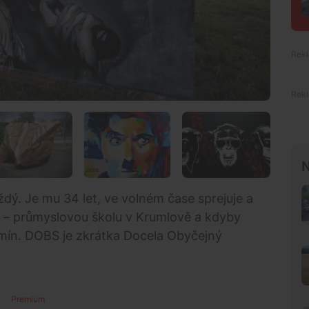
N
dý. Je mu 34 let, ve volném čase sprejuje a
o – průmyslovou školu v Krumlově a kdyby
omín. DOBS je zkrátka Docela Obyčejný
Premium