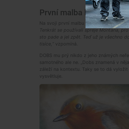
První malba byla vztekl
Na svoji první malbu vzpomíná se smíc
Tenkrát se používali spreje Montana, pro
sto pade a jel zpět. Teď už je všechno do
tisíce,“
vzpomíná.
DOBS mu prý nikdo z jeho známých neřekn
samotného ale ne. „Dobs znamená v něja
záleží na kontextu. Taky se to dá vyložit
vysvětluje.