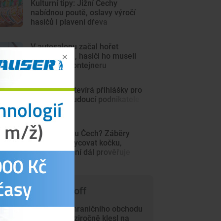
Kulturní tipy: Jižní Čechy
nabídnou poutě, oslavy výročí
hasičů i plavení dřeva
V autosalonu začal hořet
elektromobil, hasiči ho museli
ponořit do kontejneru
JihoCzech otevírá přihlášky pro
startupy a budoucí podnikatele
Šelma na jihu Čech? Záběry
mohou zachycovat kočku,
policie hlášení dál prověřuje
 čem píše Trade-off
Přebytek zahraničního obchodu
v červnu meziročně klesl na