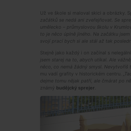
Už ve škole si maloval skici a obrázky. 
začátků se nedá ani zveřejňovat. Se spre
umělecko – průmyslovou školu v Krumlově
to je něco úplně jiného. Na začátku jse
svojí prací bych si ale stál až tak posledn
Stejně jako každý i on začínal s nelegální
jsem starej na to, abych utíkal. Ale vážn
něco, co nemá žádný smysl. Nevytvoříš 
mu vadí grafity v historickém centru.
„Ta
dejme tomu nějak patří, ale čmárat po něče
známý
budějcký sprejer
.