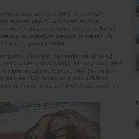
Sprejovat začal až v roce 2003.
„Úroveň těch
jem tě nikde nenaučí. I když jsem studoval
, obor keramika a sochařina, naučí tě malbu, ale
m trénoval na rozpadlých barácích za městem. Za
ích pět let,“
popisuje
DOBS
.
mi grafity.
„Někoho to baví pořád, mě už ne. Už
ě, nechci během patnácti minut, a to už je moc, dělat
tím vůbec nic, žádnou hodnotu,“
říká. Samotnému
dy jsem ani nikdy nemaloval. K tomu sídlišti to
m, co tu stojí tři sta let? To je blbost,“
vysvětluje
N