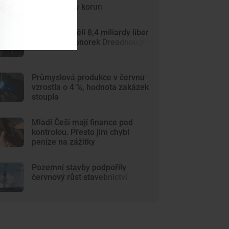
15,5 miliardy korun
Británie přidělí 8,4 miliardy liber
výrobcům ponorek Dreadnought
Průmyslová produkce v červnu
vzrostla o 4 %, hodnota zakázek
stoupla
Mladí Češi mají finance pod
kontrolou. Přesto jim chybí
peníze na zážitky
Pozemní stavby podpořily
červnový růst stavebnictví