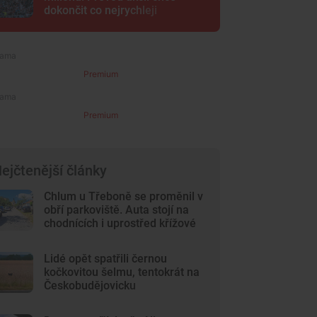
dokončit co nejrychleji
Premium
Premium
ejčtenější články
Chlum u Třeboně se proměnil v
obří parkoviště. Auta stojí na
chodnících i uprostřed křížové
cesty
Lidé opět spatřili černou
kočkovitou šelmu, tentokrát na
Českobudějovicku