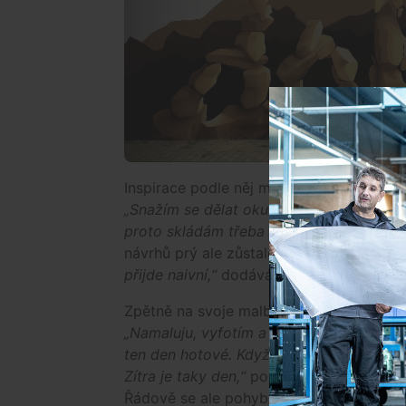
Inspirace podle něj musí přijít sama. Důle
„Snažím se dělat oku libé věci. Dneska u
proto skládám třeba víc věcí dohromady
návrhů prý ale zůstalo doma v šuplíku.
„
přijde naivní,“
dodává.
Zpětně na svoje malby vůbec nekouká. Řík
„Namaluju, vyfotím a jdu od toho. Nejse
ten den hotové. Když už cítím, že mě to 
Zítra je taky den,“
popisuje. Časově prý zá
Řádově se ale pohybuje ve dnech.