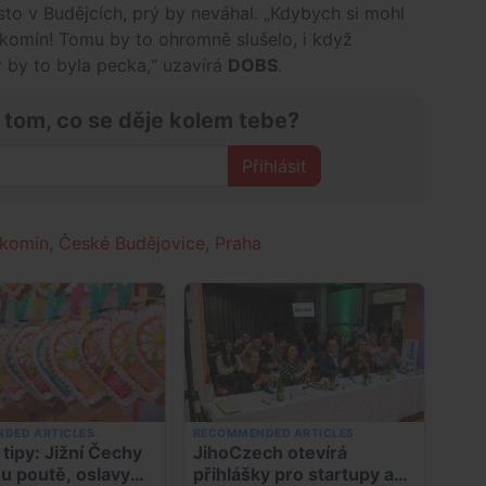
sto v Budějcích, prý by neváhal. „Kdybych si mohl
 komín! Tomu by to ohromně slušelo, i když
 by to byla pecka,“ uzavírá
DOBS
.
 tom, co se děje kolem tebe?
Přihlásit
komín
,
České Budějovice
,
Praha