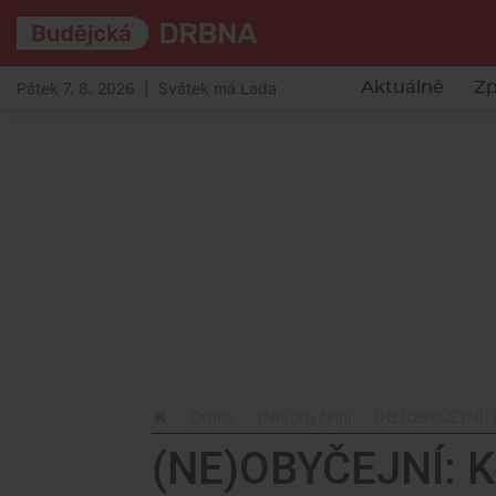
Pátek 7. 8. 2026 | Svátek má Lada
Aktuálně
Zp
Drbna
(Ne)obyčejní
(NE)OBYČEJNÍ: K
(NE)OBYČEJNÍ: Kd