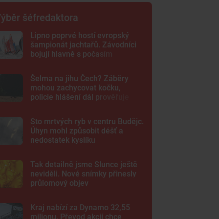
ýběr šéfredaktora
Lipno poprvé hostí evropský
šampionát jachtařů. Závodníci
bojují hlavně s počasím
Šelma na jihu Čech? Záběry
mohou zachycovat kočku,
policie hlášení dál prověřuje
Sto mrtvých ryb v centru Budějc.
Úhyn mohl způsobit déšť a
nedostatek kyslíku
Tak detailně jsme Slunce ještě
neviděli. Nové snímky přinesly
průlomový objev
Kraj nabízí za Dynamo 32,55
milionu. Převod akcií chce