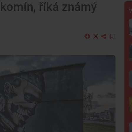
 komín, říká známý
V