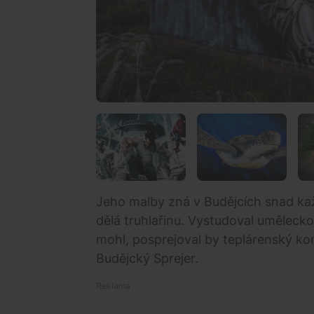
Jeho malby zná v Budějcích snad kaž
dělá truhlařinu. Vystudoval uměleck
mohl, posprejoval by teplárenský k
Budějcký Sprejer.