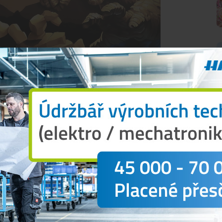
žitý je nějaký specifický detail nebo kouzlo.
ž se těžko vymýšlí něco, co nikdo nenamaloval,
. Chce to nápad,“
prozrazuje
DOBS
. Spoustu
Buď jsem se k nim nedostal, anebo už mi to teď
á totiž, že by vždy našel něco, co by udělal jinak.
m ale takový, že když k něčemu sednu, musí to být
O
nebaví nebo to nejde, tak to stopnu a jdu na pivo.
leží na tom, o jak velkou a složitou malbu jde.