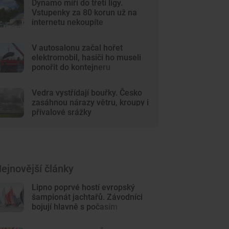
Dynamo míří do třetí ligy.
Vstupenky za 80 korun už na
internetu nekoupíte
V autosalonu začal hořet
elektromobil, hasiči ho museli
ponořit do kontejneru
Vedra vystřídají bouřky. Česko
zasáhnou nárazy větru, kroupy i
přívalové srážky
ejnovější články
Lipno poprvé hostí evropský
šampionát jachtařů. Závodníci
bojují hlavně s počasím