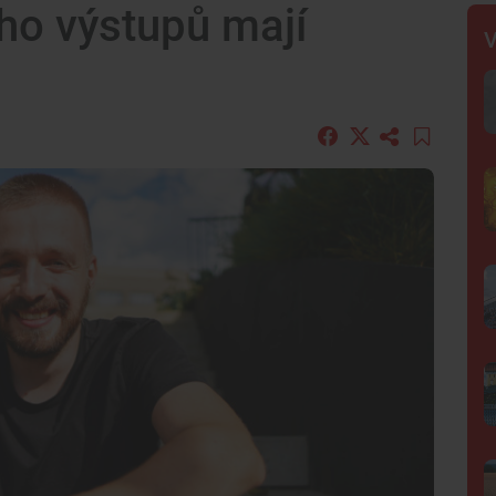
eho výstupů mají
V