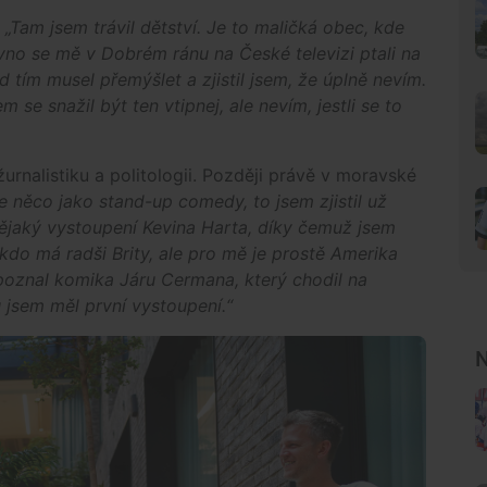
.
„Tam jsem trávil dětství. Je to maličká obec, kde
vno se mě v Dobrém ránu na České televizi ptali na
nad tím musel přemýšlet a zjistil jsem, že úplně nevím.
se snažil být ten vtipnej, ale nevím, jestli se to
urnalistiku a politologii. Později právě v moravské
je něco jako stand-up comedy, to jsem zjistil už
ějaký vystoupení Kevina Harta, díky čemuž jsem
kdo má radši Brity, ale pro mě je prostě Amerika
oznal komika Járu Cermana, který chodil na
u jsem měl první vystoupení.“
N