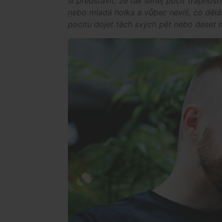
si představit, že tak silnej pocit trapnost
nebo mladá holka a vůbec nevíš, co děláš 
pocitu dojet těch svých pět nebo deset m