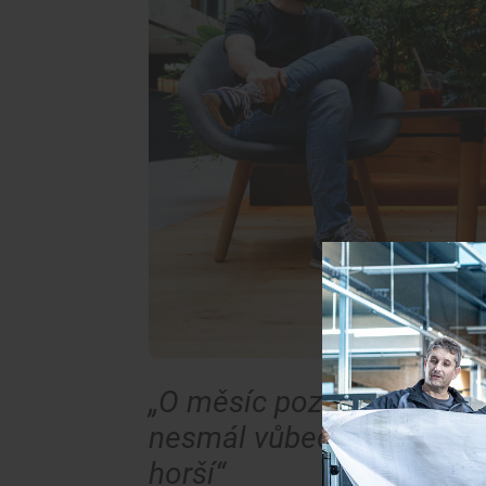
„O měsíc později jsem měl
nesmál vůbec nikdo. A pak 
horší“