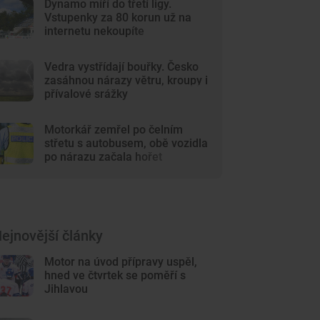
Dynamo míří do třetí ligy.
Vstupenky za 80 korun už na
internetu nekoupíte
Vedra vystřídají bouřky. Česko
zasáhnou nárazy větru, kroupy i
přívalové srážky
Motorkář zemřel po čelním
střetu s autobusem, obě vozidla
po nárazu začala hořet
ejnovější články
Motor na úvod přípravy uspěl,
hned ve čtvrtek se poměří s
Jihlavou