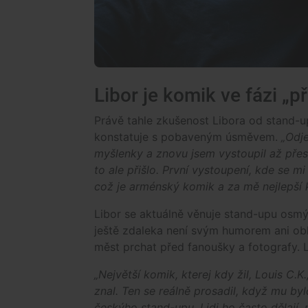
Libor je komik ve fázi „
Právě tahle zkušenost Libora od stand-u
konstatuje s pobaveným úsměvem.
„Odje
myšlenky a znovu jsem vystoupil až přesn
to ale přišlo. První vystoupení, kde se 
což je arménský komik a za mě nejlepší 
Libor se aktuálně věnuje stand-upu osmý
ještě zdaleka není svým humorem ani obl
měst prchat před fanoušky a fotografy. L
„Největší komik, kterej kdy žil, Louis C.
znal. Ten se reálně prosadil, když mu by
českýho stand-upu. Lidi ho často dělají, 