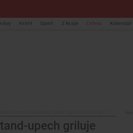
rávy
Krimi
Sport
Z kraje
Drbna
Kalendář 
tand-upech griluje diváky. Videa z jeho výstupů mají miliony zhlédnu
tand-upech griluje