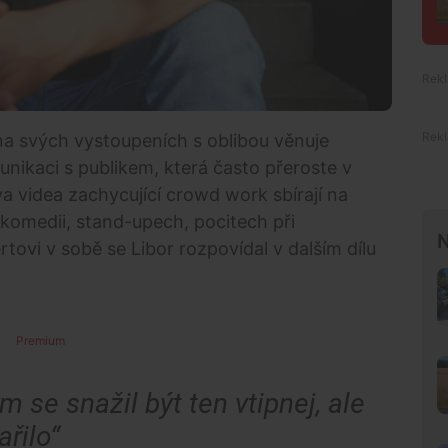
a svých vystoupeních s oblibou věnuje
ikaci s publikem, která často přeroste v
va videa zachycující crowd work sbírají na
O komedii, stand-upech, pocitech při
N
rtovi v sobě se Libor rozpovídal v dalším dílu
Premium
 se snažil být ten vtipnej, ale
ařilo“