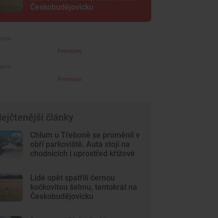
Českobudějovicku
Premium
Premium
ejčtenější články
Chlum u Třeboně se proměnil v
obří parkoviště. Auta stojí na
chodnících i uprostřed křížové
cesty
Lidé opět spatřili černou
kočkovitou šelmu, tentokrát na
Českobudějovicku