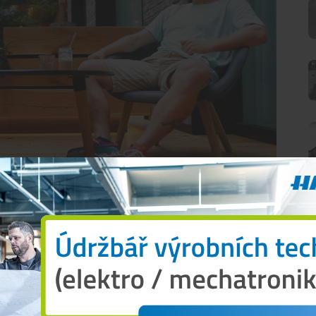
 další vystoupení, kde se
O
přišlo třetí, který bylo ještě