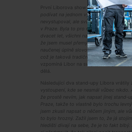
První Liborova show proběhla v Praze 
podívat na jednom vystoupení pro začína
nevystupoval, ale svůj první stand-up j
v Praze. Byla to pro mě neuvěřitelná zku
dvacet let, všichni na mě čuměli, byli st
že jsem musel přemýšlet i nad tím, jako
naučenej úplně slovo od slova včetně slov 
což je taková tradiční délka stand-upu, a 
vzpomíná Libor na svoje první vystoupení 
dělá.
Následující dva stand-upy Libora vrátil
vystoupení, kde se nesmál vůbec nikdo. A p
že prostě nevím, jak napsat jinej stand-up
Praze, takže to vlastně bylo trochu levný
jsem zkusil napsat o něčem jiným, ale v
to bylo hrozný. Zažil jsem to, že já stojí
hledišti dívají na sebe, že je to fakt blbý