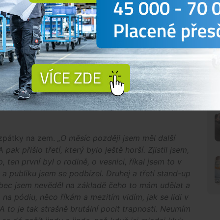
v Underground Comedy.
„V roce 2016 jsem se byl
jící komiky, kterému se říká open-mic, tam jsem ani
sem měl asi o měsíc později v Rock Café na Národní
šenost. Přišel jsem na pódium, bylo mi čerstvě
arší než já o generaci nebo o dvě, byl jsem tak mimo,
u rukou vezmu mikrofon. Svůj výstup jsem měl
jako ‚a’ nebo ‚jo’. Odjel jsem si svých pět minut,
šlo to vlastně docela v pohodě. Lidi se i smáli,”
s tím, že se cítil jako úspěšný komik, který ví, co
y zpátky na zem.
„O měsíc později jsem měl další
ak přišlo třetí, který bylo ještě horší. Zjistil jsem,
, ten první byl o rodině, o vesnici, říkal jsem to v
 a publiku jsem se podbízel. Druhej a třetí stand-up
ůbec jsem nevěděl na základě čeho to mám udělat a
m na pódiu, něco říkám a mezitím vidím, jak se lidi v
. A to je tak strašně brutální pocit trapnosti. Neumím