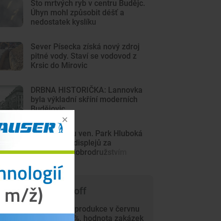
Sto mrtvých ryb v centru Budějc.
Úhyn mohl způsobit déšť a
nedostatek kyslíku
Sever Písecka získá nový zdroj
pitné vody. Staví se vodovod z
Krsic do Mirovic
DRBNA HISTORIČKA: Lannovka
byla výkladní skříní moderních
Budějovic
Z Minecraftu ven. Park Hluboká
láká děti od displejů za
skutečným dobrodružstvím
 čem píše Trade-off
Průmyslová produkce v červnu
vzrostla o 4 %, hodnota zakázek