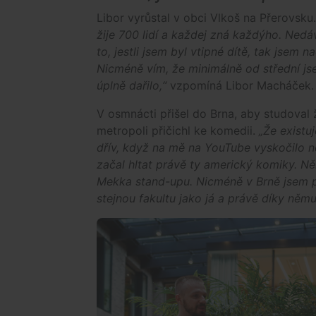
Libor vyrůstal v obci Vlkoš na Přerovsku
žije 700 lidí a každej zná každýho. Nedá
to, jestli jsem byl vtipné dítě, tak jsem 
Nicméně vím, že minimálně od střední jsem 
úplně dařilo,“
vzpomíná Libor Macháček.
V osmnácti přišel do Brna, aby studoval ž
metropoli přičichl ke komedii.
„Že existu
dřív, když na mě na YouTube vyskočilo n
začal hltat právě ty americký komiky. Ně
Mekka stand-upu. Nicméně v Brně jsem p
stejnou fakultu jako já a právě díky něm