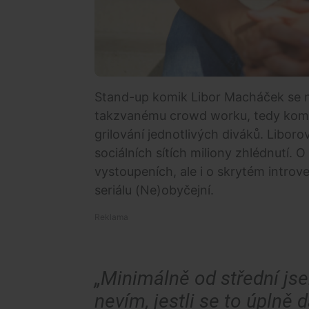
Stand-up komik Libor Macháček se n
takzvanému crowd worku, tedy komun
grilování jednotlivých diváků. Liboro
sociálních sítích miliony zhlédnutí. 
vystoupeních, ale i o skrytém introve
seriálu (Ne)obyčejní.
„Minimálně od střední jsem
nevím, jestli se to úplně d