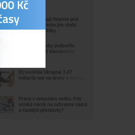
stoupla
Mladí Češi mají finance pod
kontrolou. Přesto jim chybí
peníze na zážitky
Pozemní stavby podpořily
červnový růst stavebnictví
EU uvolnila Ukrajině 3,47
miliardy eur na drony a Gripeny
Práce v úmorném vedru. Kdy
vzniká nárok na ochranný nápoj
a častější přestávky?