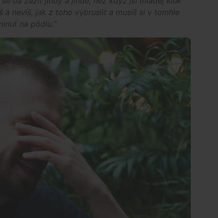
i se dá zažít jindy a jinde, než když jsi mladej kluk
a nevíš, jak z toho vybruslit a musíš si v tomhle
inut na pódiu.“