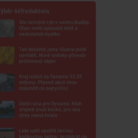
ýběr šéfredaktora
Sto mrtvých ryb v centru Budějc.
Úhyn mohl způsobit déšť a
nedostatek kyslíku
Tak detailně jsme Slunce ještě
neviděli. Nové snímky přinesly
průlomový objev
Kraj nabízí za Dynamo 32,55
milionu. Převod akcií chce
dokončit co nejrychleji
Další rána pro Dynamo. Klub
zřejmě zruší béčko, pro dva
týmy nemá hráče
Lidé opět spatřili černou
kočkovitou šelmu, tentokrát na