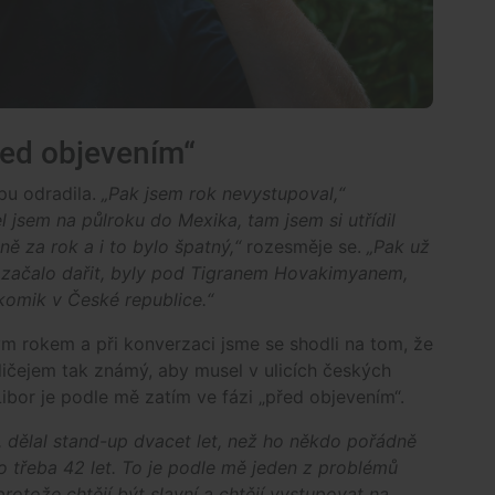
před objevením“
pu odradila.
„Pak jsem rok nevystupoval,“
l jsem na půlroku do Mexika, tam jsem si utřídil
ě za rok a i to bylo špatný,“
rozesměje se.
„Pak už
mi začalo dařit, byly pod Tigranem Hovakimyanem,
komik v České republice.“
m rokem a při konverzaci jsme se shodli na tom, že
ičejem tak známý, aby musel v ulicích českých
ibor je podle mě zatím ve fázi „před objevením“.
K., dělal stand-up dvacet let, než ho někdo pořádně
lo třeba 42 let. To je podle mě jeden z problémů
protože chtějí být slavní a chtějí vystupovat na