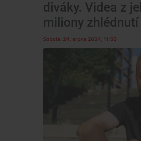
diváky. Videa z j
miliony zhlédnutí
Sobota, 24. srpna 2024, 11:50