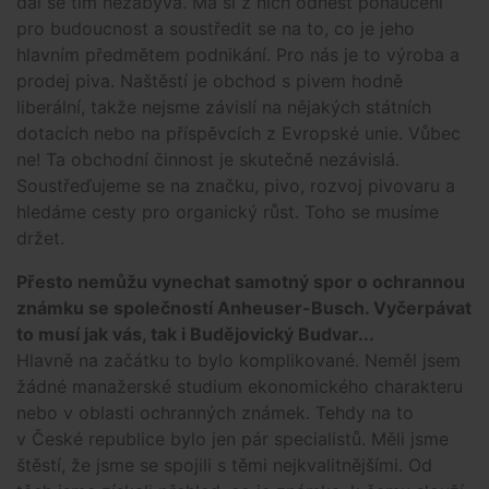
dál se tím nezabývá. Má si z nich odnést ponaučení
pro budoucnost a soustředit se na to, co je jeho
hlavním předmětem podnikání. Pro nás je to výroba a
prodej piva. Naštěstí je obchod s pivem hodně
liberální, takže nejsme závislí na nějakých státních
dotacích nebo na příspěvcích z Evropské unie. Vůbec
ne! Ta obchodní činnost je skutečně nezávislá.
Soustřeďujeme se na značku, pivo, rozvoj pivovaru a
hledáme cesty pro organický růst. Toho se musíme
držet.
Přesto nemůžu vynechat samotný spor o ochrannou
známku se společností Anheuser-Busch. Vyčerpávat
to musí jak vás, tak i Budějovický Budvar...
Hlavně na začátku to bylo komplikované. Neměl jsem
žádné manažerské studium ekonomického charakteru
nebo v oblasti ochranných známek. Tehdy na to
v České republice bylo jen pár specialistů. Měli jsme
štěstí, že jsme se spojili s těmi nejkvalitnějšími. Od