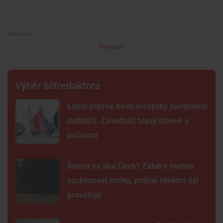
Premium
Výběr šéfredaktora
Lipno poprvé hostí evropský šampionát
jachtařů. Závodníci bojují hlavně s
počasím
Šelma na jihu Čech? Záběry mohou
zachycovat kočku, policie hlášení dál
prověřuje