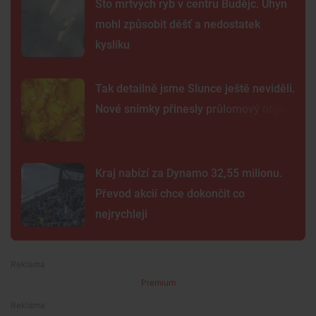
Sto mrtvých ryb v centru Budějc. Úhyn
mohl způsobit déšť a nedostatek
kyslíku
Tak detailně jsme Slunce ještě neviděli.
Nové snímky přinesly průlomový objev
Kraj nabízí za Dynamo 32,55 milionu.
Převod akcií chce dokončit co
nejrychleji
Premium