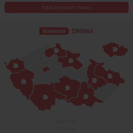
Další komerční články
Soukromí
O Drbně