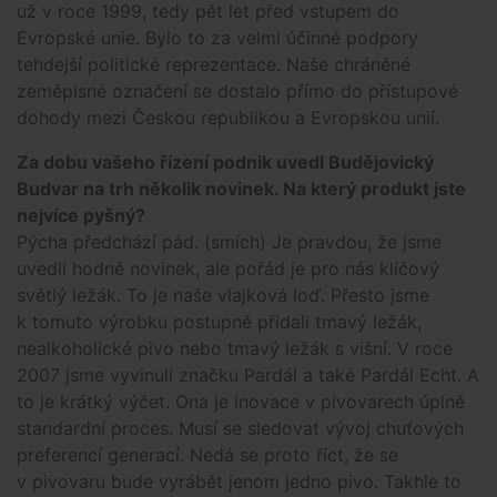
už v roce 1999, tedy pět let před vstupem do
Evropské unie. Bylo to za velmi účinné podpory
tehdejší politické reprezentace. Naše chráněné
zeměpisné označení se dostalo přímo do přístupové
dohody mezi Českou republikou a Evropskou unií.
Za dobu vašeho řízení podnik uvedl Budějovický
Budvar na trh několik novinek. Na který produkt jste
nejvíce pyšný?
Pýcha předchází pád. (smích) Je pravdou, že jsme
uvedli hodně novinek, ale pořád je pro nás klíčový
světlý ležák. To je naše vlajková loď. Přesto jsme
k tomuto výrobku postupně přidali tmavý ležák,
nealkoholické pivo nebo tmavý ležák s višní. V roce
2007 jsme vyvinuli značku Pardál a také Pardál Echt. A
to je krátký výčet. Ona je inovace v pivovarech úplně
standardní proces. Musí se sledovat vývoj chuťových
preferencí generací. Nedá se proto říct, že se
v pivovaru bude vyrábět jenom jedno pivo. Takhle to