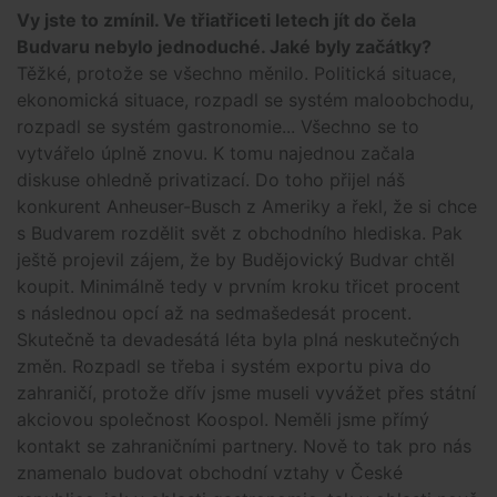
Vy jste to zmínil. Ve třiatřiceti letech jít do čela
Budvaru nebylo jednoduché. Jaké byly začátky?
Těžké, protože se všechno měnilo. Politická situace,
ekonomická situace, rozpadl se systém maloobchodu,
rozpadl se systém gastronomie... Všechno se to
vytvářelo úplně znovu. K tomu najednou začala
diskuse ohledně privatizací. Do toho přijel náš
konkurent Anheuser-Busch z Ameriky a řekl, že si chce
s Budvarem rozdělit svět z obchodního hlediska. Pak
ještě projevil zájem, že by Budějovický Budvar chtěl
koupit. Minimálně tedy v prvním kroku třicet procent
s následnou opcí až na sedmašedesát procent.
Skutečně ta devadesátá léta byla plná neskutečných
změn. Rozpadl se třeba i systém exportu piva do
zahraničí, protože dřív jsme museli vyvážet přes státní
akciovou společnost Koospol. Neměli jsme přímý
kontakt se zahraničními partnery. Nově to tak pro nás
znamenalo budovat obchodní vztahy v České