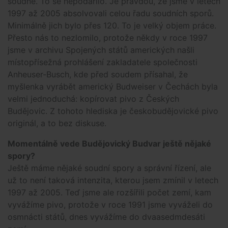
soudně. To se nepodařilo. Je pravdou, že jsme v letech
1997 až 2005 absolvovali celou řadu soudních sporů.
Minimálně jich bylo přes 120. To je velký objem práce.
Přesto nás to nezlomilo, protože někdy v roce 1997
jsme v archivu Spojených států amerických našli
místopřísežná prohlášení zakladatele společnosti
Anheuser-Busch, kde před soudem přísahal, že
myšlenka vyrábět americký Budweiser v Čechách byla
velmi jednoduchá: kopírovat pivo z Českých
Budějovic. Z tohoto hlediska je českobudějovické pivo
originál, a to bez diskuse.
Momentálně vede Budějovický Budvar ještě nějaké
spory?
Ještě máme nějaké soudní spory a správní řízení, ale
už to není taková intenzita, kterou jsem zmínil v letech
1997 až 2005. Teď jsme ale rozšířili počet zemí, kam
vyvážíme pivo, protože v roce 1991 jsme vyváželi do
osmnácti států, dnes vyvážíme do dvaasedmdesáti