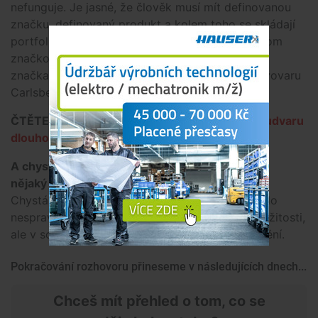
nefunguje. Je jasné, že člověk musí mít definovanou
značku, definovaný produkt a kolem toho se skládají
portfolia výrobků. To jsme vlastně udělali nejenom
značkou Pardál, ale také rozšířením sortimentu
značkami Carlsberg a Somersby z dánského pivovaru
Carlsberg.
ČTĚTE TAKÉ:
Zájem o pivo z Budějovického Budvaru
dlouhodobě roste
A chystá v současné době Budějovický Budvar
nějaký nový produkt, který by stál za zmínku?
Chystá, ale já vám to neřeknu. (smích) To by bylo
nespravedlivé. Jsou rozpracované inovační záležitosti,
ale v současné době to skutečně není k uveřejnění.
Pokračování rozhovoru přineseme v následujících dnech...
Chceš mít přehled o tom, co se