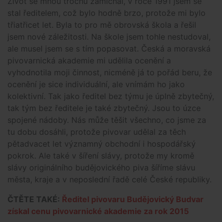
Život se mnou trochu zamíchal, v roce 1991 jsem se
stal ředitelem, což bylo hodně brzo, protože mi bylo
třiatřicet let. Byla to pro mě obrovská škola a řešil
jsem nové záležitosti. Na škole jsem tohle nestudoval,
ale musel jsem se s tím popasovat. Česká a moravská
pivovarnická akademie mi udělila ocenění a
vyhodnotila moji činnost, nicméně já to pořád beru, že
ocenění je sice individuální, ale vnímám ho jako
kolektivní. Tak jako ředitel bez týmu je úplně zbytečný,
tak tým bez ředitele je také zbytečný. Jsou to úzce
spojené nádoby. Nás může těšit všechno, co jsme za
tu dobu dosáhli, protože pivovar udělal za těch
pětadvacet let významný obchodní i hospodářský
pokrok. Ale také v šíření slávy, protože my kromě
slávy originálního budějovického piva šíříme slávu
města, kraje a v neposlední řadě celé České republiky.
ČTĚTE TAKÉ:
Ředitel pivovaru Budějovický Budvar
získal cenu pivovarnické akademie za rok 2015