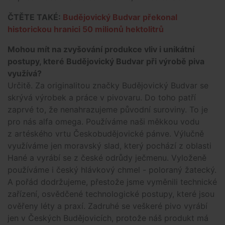
ČTĚTE TAKÉ:
Budějovický Budvar překonal
historickou hranici 50 milionů hektolitrů
Mohou mít na zvyšování produkce vliv i unikátní
postupy, které Budějovický Budvar při výrobě piva
využívá?
Určitě. Za originalitou značky Budějovický Budvar se
skrývá výrobek a práce v pivovaru. Do toho patří
zaprvé to, že nenahrazujeme původní suroviny. To je
pro nás alfa omega. Používáme naši měkkou vodu
z artéského vrtu Českobudějovické pánve. Výlučně
využíváme jen moravský slad, který pochází z oblasti
Hané a vyrábí se z české odrůdy ječmenu. Vyloženě
používáme i český hlávkový chmel - poloraný žatecký.
A pořád dodržujeme, přestože jsme vyměnili technické
zařízení, osvědčené technologické postupy, které jsou
ověřeny léty a praxí. Zadruhé se veškeré pivo vyrábí
jen v Českých Budějovicích, protože náš produkt má