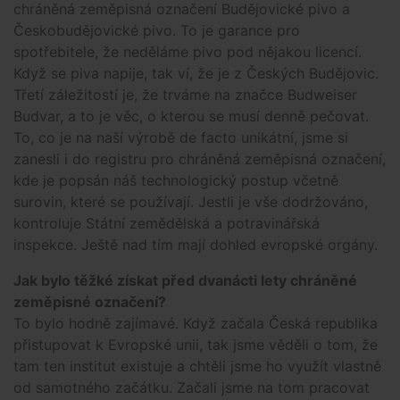
chráněná zeměpisná označení Budějovické pivo a
Českobudějovické pivo. To je garance pro
spotřebitele, že neděláme pivo pod nějakou licencí.
Když se piva napije, tak ví, že je z Českých Budějovic.
Třetí záležitostí je, že trváme na značce Budweiser
Budvar, a to je věc, o kterou se musí denně pečovat.
To, co je na naší výrobě de facto unikátní, jsme si
zanesli i do registru pro chráněná zeměpisná označení,
kde je popsán náš technologický postup včetně
surovin, které se používají. Jestli je vše dodržováno,
kontroluje Státní zemědělská a potravinářská
inspekce. Ještě nad tím mají dohled evropské orgány.
Jak bylo těžké získat před dvanácti lety chráněné
zeměpisné označení?
To bylo hodně zajímavé. Když začala Česká republika
přistupovat k Evropské unii, tak jsme věděli o tom, že
tam ten institut existuje a chtěli jsme ho využít vlastně
od samotného začátku. Začali jsme na tom pracovat