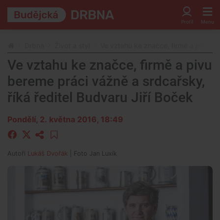
Drbna
Život a styl
Ve vztahu ke značce, firmě a pivu be
Ve vztahu ke značce, firmě a pivu
bereme práci vážně a srdcařsky,
říká ředitel Budvaru Jiří Boček
Pondělí, 2. května 2016, 18:49
Autoři
Lukáš Dvořák
| Foto
Jan Luxík