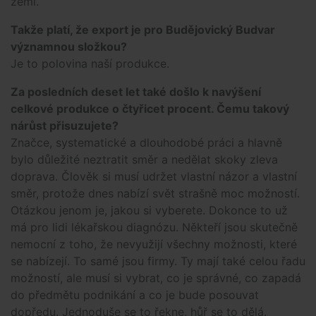
zemí.
Takže platí, že export je pro Budějovický Budvar
významnou složkou?
Je to polovina naší produkce.
Za posledních deset let také došlo k navýšení
celkové produkce o čtyřicet procent. Čemu takový
nárůst přisuzujete?
Značce, systematické a dlouhodobé práci a hlavně
bylo důležité neztratit směr a nedělat skoky zleva
doprava. Člověk si musí udržet vlastní názor a vlastní
směr, protože dnes nabízí svět strašně moc možností.
Otázkou jenom je, jakou si vyberete. Dokonce to už
má pro lidi lékařskou diagnózu. Někteří jsou skutečně
nemocní z toho, že nevyužijí všechny možnosti, které
se nabízejí. To samé jsou firmy. Ty mají také celou řadu
možností, ale musí si vybrat, co je správné, co zapadá
do předmětu podnikání a co je bude posouvat
dopředu. Jednoduše se to řekne, hůř se to dělá.