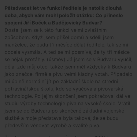
Pětadvacet let ve funkci ředitele je natolik dlouhá
doba, abych vám mohl položit otázku: Co přineslo
spojení Jiří Boček a Budějovický Budvar?
Dostal jsem se k této funkci velmi zvláštním
způsobem. Když jsem přišel domů a sdělil jsem
manželce, že budu tři měsíce dělat ředitele, tak se mi
docela vysmála. A teď se mi posmívá, že ty tři měsíce
se nějak protáhly. (úsměv) Já jsem se v Budvaru vyučil,
dělal zde můj otec, takže jsem měl vždycky k Budvaru
jako značce, firmě a pivu velmi kladný vztah. Připadalo
mi úplně normální jít po základní škole na střední
potravinářskou školu, kde se vyučovala pivovarská
technologie. Po jejím skončení jsem pokračoval dál ve
studiu výroby technologie piva na vysoké škole. Vrátil
jsem se do Budvaru po skončené základní vojenské
službě a moje představa byla taková, že se budu
především věnovat výrobě a kvalitě piva.