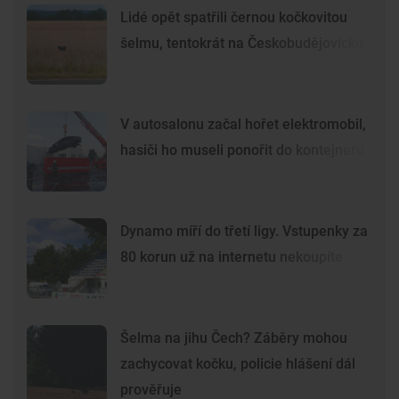
Lidé opět spatřili černou kočkovitou
šelmu, tentokrát na Českobudějovicku
V autosalonu začal hořet elektromobil,
hasiči ho museli ponořit do kontejneru
Dynamo míří do třetí ligy. Vstupenky za
80 korun už na internetu nekoupíte
Šelma na jihu Čech? Záběry mohou
zachycovat kočku, policie hlášení dál
prověřuje