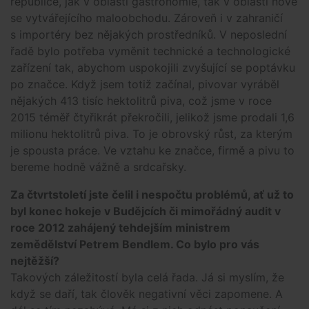
republice, jak v oblasti gastronomie, tak v oblasti nově
se vytvářejícího maloobchodu. Zároveň i v zahraničí
s importéry bez nějakých prostředníků. V neposlední
řadě bylo potřeba vyměnit technické a technologické
zařízení tak, abychom uspokojili zvyšující se poptávku
po značce. Když jsem totiž začínal, pivovar vyráběl
nějakých 413 tisíc hektolitrů piva, což jsme v roce
2015 téměř čtyřikrát překročili, jelikož jsme prodali 1,6
milionu hektolitrů piva. To je obrovský růst, za kterým
je spousta práce. Ve vztahu ke značce, firmě a pivu to
bereme hodně vážně a srdcařsky.
Za čtvrtstoletí jste čelil i nespočtu problémů, ať už to
byl konec hokeje v Budějcích či mimořádný audit v
roce 2012 zahájený tehdejším ministrem
zemědělství Petrem Bendlem. Co bylo pro vás
nejtěžší?
Takových záležitostí byla celá řada. Já si myslím, že
když se daří, tak člověk negativní věci zapomene. A