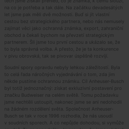
těch jsme získali přehled, co je známka, k čemu slouží,
na co je potřeba a tak dále. Na začátku devadesátých
let jsme pak měli dvě možnosti. Buď si jít vlastní
cestou bez strategického partnera, nebo nás nemusely
zajímat věci jako ochranná známka, export, zahraniční
obchod a čekali bychom na převzetí strategickým
partnerem. Šli jsme tou první cestou a ukázalo se, že
to byla správná volba. A přesto, že je ta konkurence
v pivu obrovská, tak se pivovar úspěšně rozvíjí.
Soudní spory opravdu nebyly lehkou záležitostí. Byla
to celá řada náročných vyjednávání o tom, zda jim
někde pustíme ochrannou známku. Cíl Anheuser-Busch
byl totiž jednoznačný: získat exkluzivní postavení pro
značku Budweiser na celém světě. Tomu požadavku
jsme nechtěli ustoupit, nakonec jsme se ani nedohodli
na žádném rozdělení světa. Společnost Anheuser-
Busch se tak v roce 1996 rozhodla, že nás usoudí
v soudních sporech. A co nepůjde dohodou, si vymůže