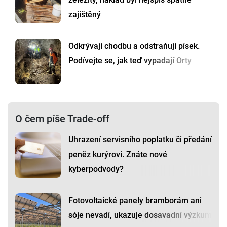
zajištěný
Odkrývají chodbu a odstraňují písek.
Podívejte se, jak teď vypadají Orty
O čem píše Trade-off
Uhrazení servisního poplatku či předání
peněz kurýrovi. Znáte nové
kyberpodvody?
Fotovoltaické panely bramborám ani
sóje nevadí, ukazuje dosavadní výzkum