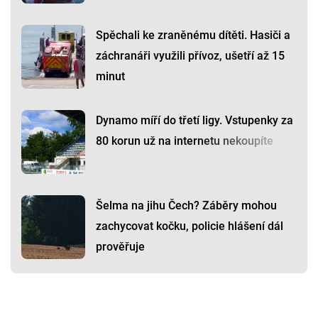
Spěchali ke zraněnému dítěti. Hasiči a
záchranáři využili přívoz, ušetří až 15
minut
Dynamo míří do třetí ligy. Vstupenky za
80 korun už na internetu nekoupíte
Šelma na jihu Čech? Záběry mohou
zachycovat kočku, policie hlášení dál
prověřuje