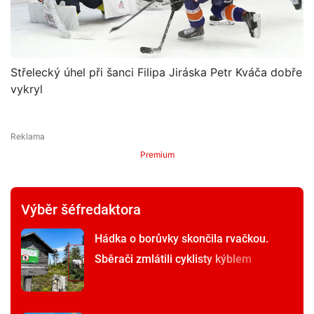
Střelecký úhel při šanci Filipa Jiráska Petr Kváča dobře
vykryl
Premium
Výběr šéfredaktora
Hádka o borůvky skončila rvačkou.
Sběrači zmlátili cyklisty kýblem