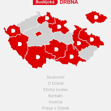
Soukromí
O Drbně
Etický kodex
Kontakt
Inzerce
Práce v Drbně