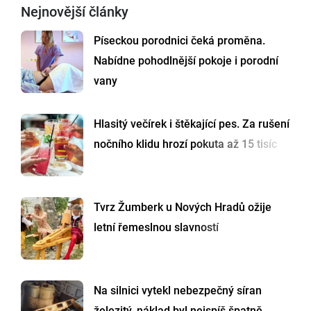
Nejnovější články
Píseckou porodnici čeká proměna.
Nabídne pohodlnější pokoje i porodní
vany
Hlasitý večírek i štěkající pes. Za rušení
nočního klidu hrozí pokuta až 15 tisíc
Tvrz Žumberk u Nových Hradů ožije
letní řemeslnou slavností
Na silnici vytekl nebezpečný síran
železitý, náklad byl nejspíš špatně