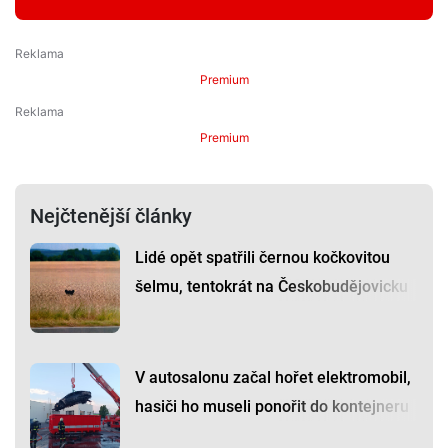
Premium
Premium
Nejčtenější články
Lidé opět spatřili černou kočkovitou
šelmu, tentokrát na Českobudějovicku
V autosalonu začal hořet elektromobil,
hasiči ho museli ponořit do kontejneru