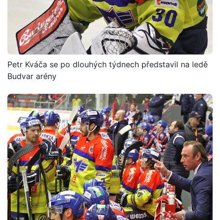
Petr Kváča se po dlouhých týdnech představil na ledě
Budvar arény