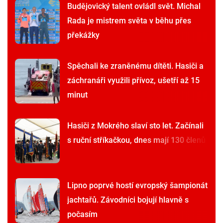
Budějovický talent ovládl svět. Michal
Rada je mistrem světa v běhu přes
překážky
Spěchali ke zraněnému dítěti. Hasiči a
záchranáři využili přívoz, ušetří až 15
minut
Hasiči z Mokrého slaví sto let. Začínali
s ruční stříkačkou, dnes mají 130 členů
Lipno poprvé hostí evropský šampionát
jachtařů. Závodníci bojují hlavně s
počasím