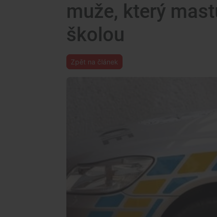
muže, který mast
školou
Zpět na článek