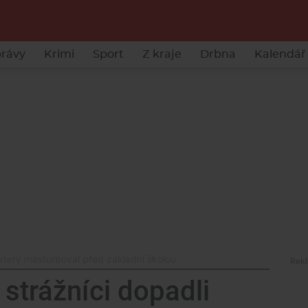
rávy
Krimi
Sport
Z kraje
Drbna
Kalendář 
 který masturboval před základní školou
strážníci dopadli