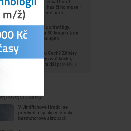
V autosalonu začal hořet
elektromobil, hasiči ho museli
ponořit do kontejneru
Dynamo míří do třetí ligy.
Vstupenky za 80 korun už na
internetu nekoupíte
Šelma na jihu Čech? Záběry
mohou zachycovat kočku,
policie hlášení dál prověřuje
ejnovější články
V Jindřichově Hradci se
předvedla špička v letecké
bezmotorové akrobacii