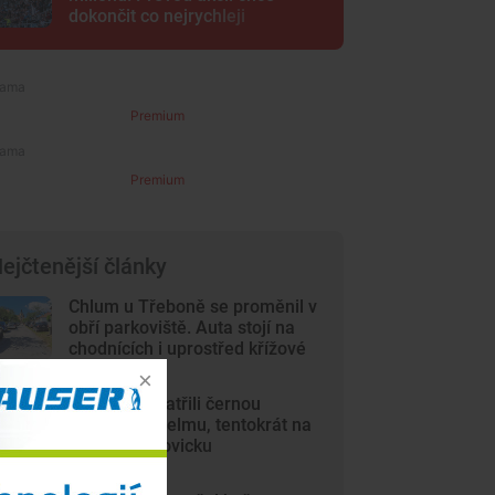
dokončit co nejrychleji
Premium
Premium
ejčtenější články
Chlum u Třeboně se proměnil v
obří parkoviště. Auta stojí na
chodnících i uprostřed křížové
cesty
Lidé opět spatřili černou
kočkovitou šelmu, tentokrát na
Českobudějovicku