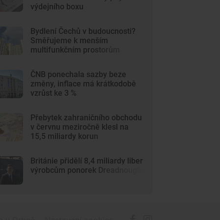
výdejního boxu
Bydlení Čechů v budoucnosti?
Směřujeme k menším
multifunkčním prostorům
ČNB ponechala sazby beze
změny, inflace má krátkodobě
vzrůst ke 3 %
Přebytek zahraničního obchodu
v červnu meziročně klesl na
15,5 miliardy korun
Británie přidělí 8,4 miliardy liber
výrobcům ponorek Dreadnought