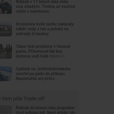
Řidičák v 17 letech láká stále
více mladých. Třetina už využívá
režim s mentorem
Strakonice kvůli suchu zakázaly
odběr vody z řek a potoků na
zahrady či bazény
Tábor řeší problémy v Husově
parku. Přítomnost lidí bez
domova vadí řadě místních
Cyklista na Jindřichohradecku
zemřel po pádu do příkopu.
Nepomohla ani přilba
 čem píše Trade-off
Řidičák do konce roku propadne
čtvrt milionu lidí. Nový přijde i do