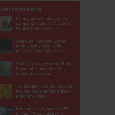
ýběr šéfredaktora
Lipno poprvé hostí evropský
šampionát jachtařů. Závodníci
bojují hlavně s počasím
Šelma na jihu Čech? Záběry
mohou zachycovat kočku,
policie hlášení dál prověřuje
Sto mrtvých ryb v centru Budějc.
Úhyn mohl způsobit déšť a
nedostatek kyslíku
Tak detailně jsme Slunce ještě
neviděli. Nové snímky přinesly
průlomový objev
Kraj nabízí za Dynamo 32,55
milionu. Převod akcií chce