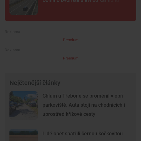
Dolního Dvořiště uleví od kamionů
Premium
Premium
Nejčtenější články
Chlum u Třeboně se proměnil v obří
parkoviště. Auta stojí na chodnících i
uprostřed křížové cesty
Lidé opět spatřili černou kočkovitou