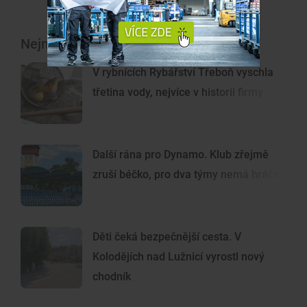
Nejnovější články
V rybnících Rybářství Třeboň vyschla
třetina vody, nejvíce v historii firmy
Další rána pro Dynamo. Klub zřejmě
zruší béčko, pro dva týmy nemá hráče
Děti čeká bezpečnější cesta. V
Kolodějích nad Lužnicí vyrostl nový
chodník