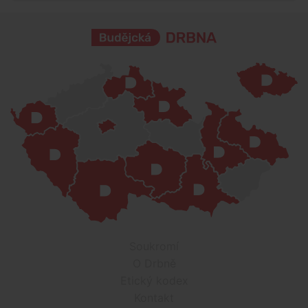
Soukromí
O Drbně
Etický kodex
Kontakt