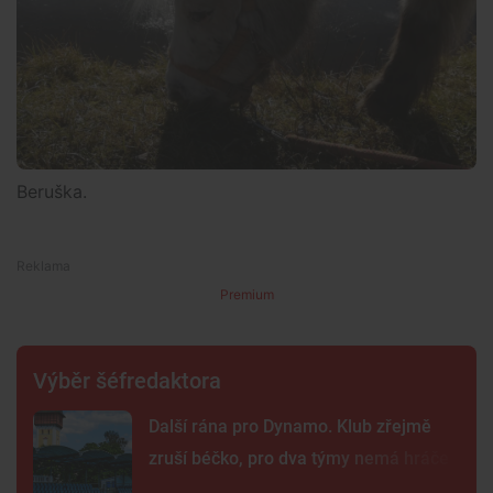
Beruška.
Premium
Výběr šéfredaktora
Další rána pro Dynamo. Klub zřejmě
zruší béčko, pro dva týmy nemá hráče