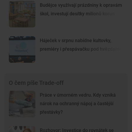
Budějce využívají prázdniny k opravám
škol, investují desítky milionů korun
Háječek v srpnu nabídne kultovky,
premiéry i přespávačku pod hvězdami
O čem píše Trade-off
Práce v úmorném vedru. Kdy vzniká
nárok na ochranný nápoj a častější
přestávky?
Rozhovor: Investice do rovnátek se