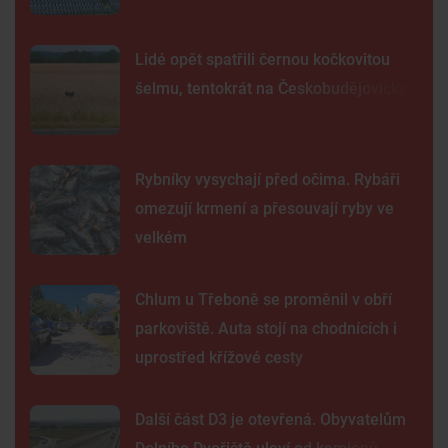
Lidé opět spatřili černou kočkovitou
šelmu, tentokrát na Českobudějovicku
Rybníky vysychají před očima. Rybáři
omezují krmení a přesouvají ryby ve
velkém
Chlum u Třeboně se proměnil v obří
parkoviště. Auta stojí na chodnících i
uprostřed křížové cesty
Další část D3 je otevřená. Obyvatelům