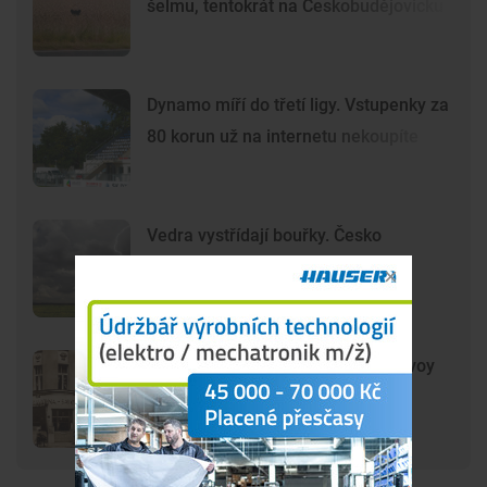
šelmu, tentokrát na Českobudějovicku
Dynamo míří do třetí ligy. Vstupenky za
80 korun už na internetu nekoupíte
Vedra vystřídají bouřky. Česko
zasáhnou nárazy větru, kroupy i
přívalové srážky
DRBNA HISTORIČKA: Kavárna Savoy
byla symbolem prvorepublikových
Budějovic