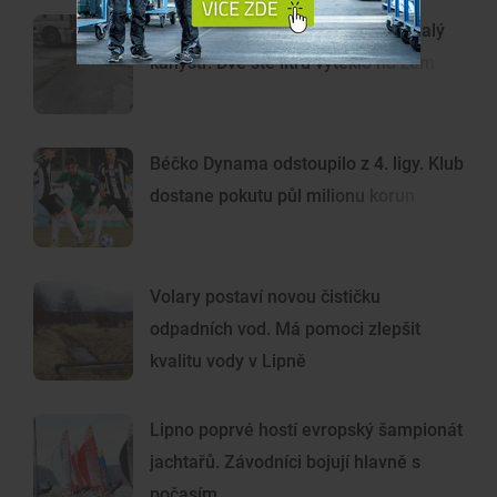
Chtěl ukrást naftu, přinesl si ale malý
kanystr. Dvě stě litrů vyteklo na zem
Béčko Dynama odstoupilo z 4. ligy. Klub
dostane pokutu půl milionu korun
Volary postaví novou čističku
odpadních vod. Má pomoci zlepšit
kvalitu vody v Lipně
Lipno poprvé hostí evropský šampionát
jachtařů. Závodníci bojují hlavně s
počasím