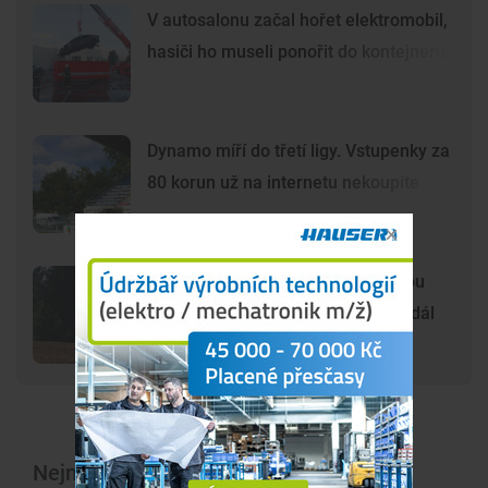
V autosalonu začal hořet elektromobil,
hasiči ho museli ponořit do kontejneru
Dynamo míří do třetí ligy. Vstupenky za
80 korun už na internetu nekoupíte
Šelma na jihu Čech? Záběry mohou
zachycovat kočku, policie hlášení dál
prověřuje
Nejnovější články