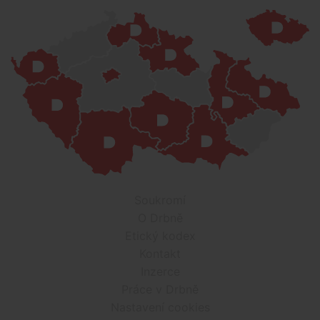
Soukromí
O Drbně
Etický kodex
Kontakt
Inzerce
Práce v Drbně
Nastavení cookies