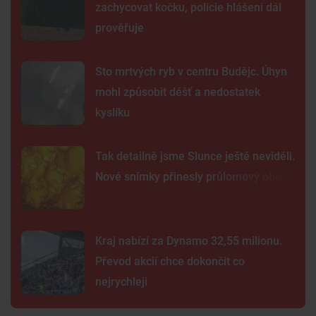
zachycovat kočku, policie hlášení dál
prověřuje
Sto mrtvých ryb v centru Budějc. Úhyn
mohl způsobit déšť a nedostatek
kyslíku
Tak detailně jsme Slunce ještě neviděli.
Nové snímky přinesly průlomový objev
Kraj nabízí za Dynamo 32,55 milionu.
Převod akcií chce dokončit co
nejrychleji