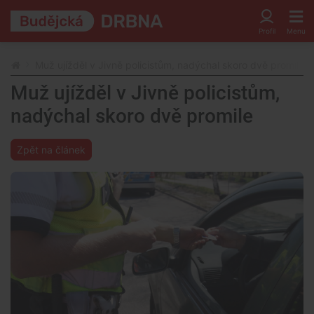
Muž ujížděl v Jivně policistům, nadýchal skoro dvě promile
Muž ujížděl v Jivně policistům,
nadýchal skoro dvě promile
Zpět na článek