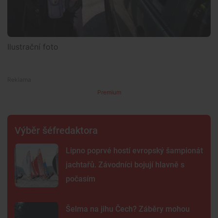
Ilustrační foto
Premium
Výběr šéfredaktora
Lipno poprvé hostí evropský šampionát
jachtařů. Závodníci bojují hlavně s
počasím
Šelma na jihu Čech? Záběry mohou