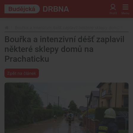
Bouřka a intenzivní déšť zaplavil některé sklepy domů na Pr
Bouřka a intenzivní déšť zaplavil
některé sklepy domů na
Prachaticku
Zpět na článek