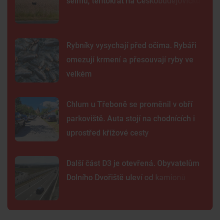
šelmu, tentokrát na Českobudějovicku
Rybníky vysychají před očima. Rybáři
omezují krmení a přesouvají ryby ve
velkém
Chlum u Třeboně se proměnil v obří
parkoviště. Auta stojí na chodnících i
uprostřed křížové cesty
Další část D3 je otevřená. Obyvatelům
Dolního Dvořiště uleví od kamionů