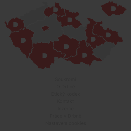
Soukromí
O Drbně
Etický kodex
Kontakt
Inzerce
Práce v Drbně
Nastavení cookies