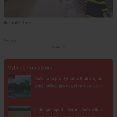
Ilustrační foto
Premium
Výběr šéfredaktora
Další rána pro Dynamo. Klub zřejmě
zruší béčko, pro dva týmy nemá hráče
Lidé opět spatřili černou kočkovitou