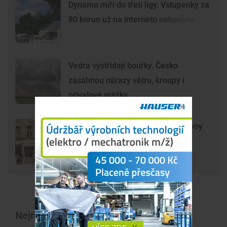
Dynamo míří do třetí ligy. Vstupenky za
80 korun už na internetu nekoupíte
Vedra vystřídají bouřky. Česko
zasáhnou nárazy větru, kroupy i
přívalové srážky
DRBNA HISTORIČKA: Kavárna Savoy
byla symbolem prvorepublikových
Budějovic
Nejnovější články