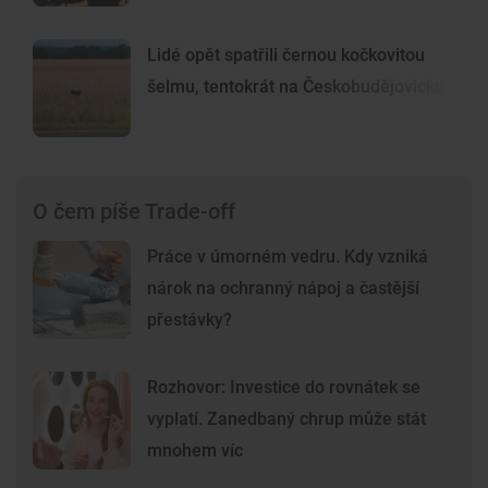
Lidé opět spatřili černou kočkovitou
šelmu, tentokrát na Českobudějovicku
O čem píše Trade-off
Práce v úmorném vedru. Kdy vzniká
nárok na ochranný nápoj a častější
přestávky?
Rozhovor: Investice do rovnátek se
vyplatí. Zanedbaný chrup může stát
mnohem víc