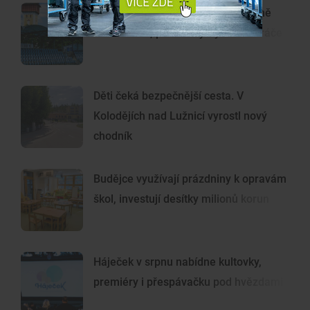
Další rána pro Dynamo. Klub zřejmě
zruší béčko, pro dva týmy nemá hráče
Děti čeká bezpečnější cesta. V
Kolodějích nad Lužnicí vyrostl nový
chodník
Budějce využívají prázdniny k opravám
škol, investují desítky milionů korun
Háječek v srpnu nabídne kultovky,
premiéry i přespávačku pod hvězdami