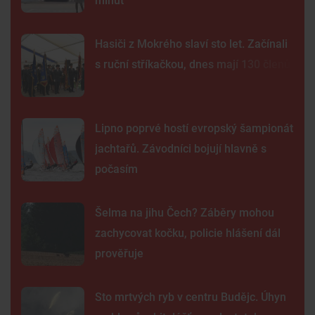
minut
Hasiči z Mokrého slaví sto let. Začínali
s ruční stříkačkou, dnes mají 130 členů
Lipno poprvé hostí evropský šampionát
jachtařů. Závodníci bojují hlavně s
počasím
Šelma na jihu Čech? Záběry mohou
zachycovat kočku, policie hlášení dál
prověřuje
Sto mrtvých ryb v centru Budějc. Úhyn