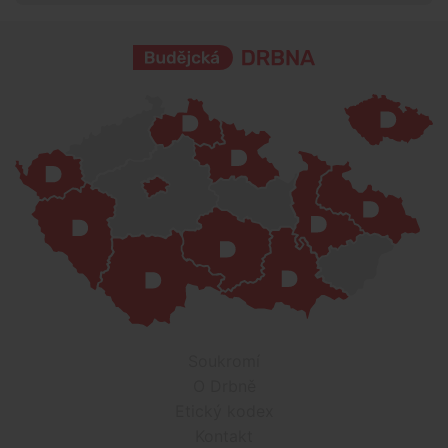
Soukromí
O Drbně
Etický kodex
Kontakt