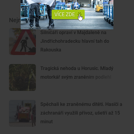
Nejnovější články
Silničáři opraví v Majdaleně na
Jindřichohradecku hlavní tah do
Rakouska
Tragická nehoda u Horusic. Mladý
motorkář svým zraněním podlehl
Spěchali ke zraněnému dítěti. Hasiči a
záchranáři využili přívoz, ušetří až 15
minut