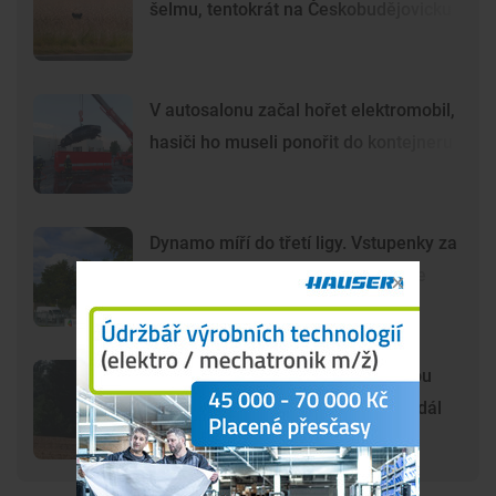
šelmu, tentokrát na Českobudějovicku
V autosalonu začal hořet elektromobil,
hasiči ho museli ponořit do kontejneru
Dynamo míří do třetí ligy. Vstupenky za
80 korun už na internetu nekoupíte
Šelma na jihu Čech? Záběry mohou
zachycovat kočku, policie hlášení dál
prověřuje