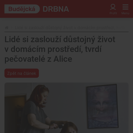
Lidé si zaslouží důstojný život v domácím prostředí, tvrdí pe
Lidé si zaslouží důstojný život
v domácím prostředí, tvrdí
pečovatelé z Alice
Zpět na článek