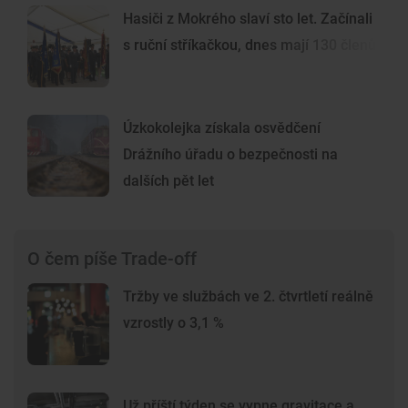
Hasiči z Mokrého slaví sto let. Začínali
s ruční stříkačkou, dnes mají 130 členů
Úzkokolejka získala osvědčení
Drážního úřadu o bezpečnosti na
dalších pět let
O čem píše Trade-off
Tržby ve službách ve 2. čtvrtletí reálně
vzrostly o 3,1 %
Už příští týden se vypne gravitace a