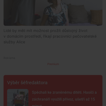
Lidé by měli mít možnost prožít důstojný život
v domácím prostředí, říkají pracovníci pečovatelské
služby Alice
Premium
Výběr šéfredaktora
Spěchali ke zraněnému dítěti. Hasiči a
záchranáři využili přívoz, ušetří až 15