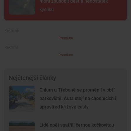
mohl způsobit déšť a nedostatek
kyslíku
Premium
Premium
Nejčtenější články
Chlum u Třeboně se proměnil v obří
parkoviště. Auta stojí na chodnících i
uprostřed křížové cesty
Lidé opět spatřili černou kočkovitou