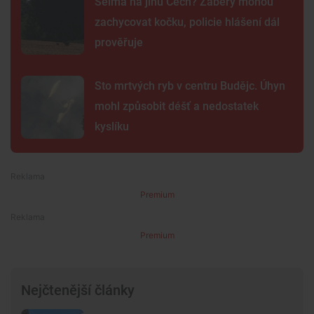
Šelma na jihu Čech? Záběry mohou
zachycovat kočku, policie hlášení dál
prověřuje
Sto mrtvých ryb v centru Budějc. Úhyn
mohl způsobit déšť a nedostatek
kyslíku
Premium
Premium
Nejčtenější články