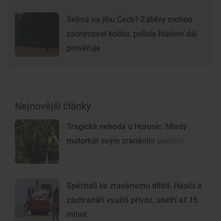
Šelma na jihu Čech? Záběry mohou
zachycovat kočku, policie hlášení dál
prověřuje
Nejnovější články
Tragická nehoda u Horusic. Mladý
motorkář svým zraněním podlehl
Spěchali ke zraněnému dítěti. Hasiči a
záchranáři využili přívoz, ušetří až 15
minut