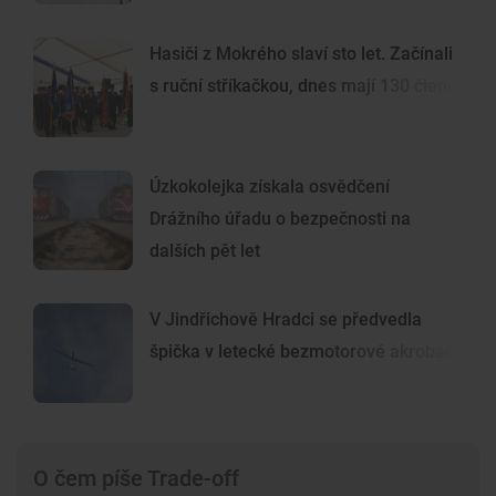
Hasiči z Mokrého slaví sto let. Začínali
s ruční stříkačkou, dnes mají 130 členů
Úzkokolejka získala osvědčení
Drážního úřadu o bezpečnosti na
dalších pět let
V Jindřichově Hradci se předvedla
špička v letecké bezmotorové akrobacii
O čem píše Trade-off