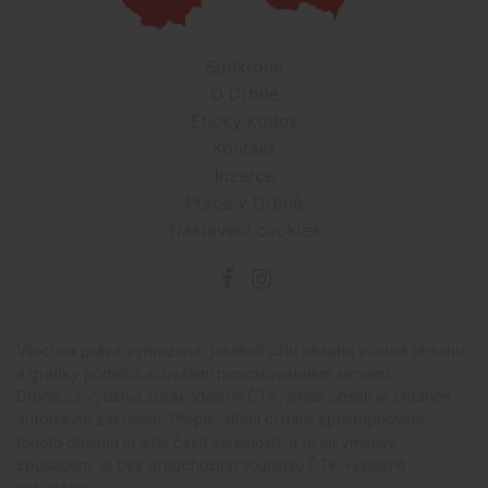
Soukromí
O Drbně
Etický kodex
Kontakt
Inzerce
Práce v Drbně
Nastavení cookies
Všechna práva vyhrazena, jakékoli užití obsahu včetné obsahu
a grafiky podléhá schválení provozovatelem serveru.
Drbna.cz využívá zpravodajství ČTK, jehož obsah je chráněn
autorským zákonem. Přepis, šíření či další zpřístupňování
tohoto obsahu či jeho částí veřejnosti, a to jakýmkoliv
způsobem, je bez předchozího souhlasu ČTK výslovně
zakázáno.