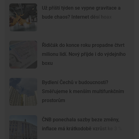
Už příští týden se vypne gravitace a
bude chaos? Internet děsí hoax
Řidičák do konce roku propadne čtvrt
milionu lidí. Nový přijde i do výdejního
boxu
Bydlení Čechů v budoucnosti?
Směřujeme k menším multifunkčním
prostorům
ČNB ponechala sazby beze změny,
inflace má krátkodobě vzrůst ke 3 %