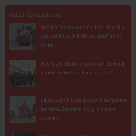
Výběr šéfredaktora
Spěchali ke zraněnému dítěti. Hasiči a
záchranáři využili přívoz, ušetří až 15
minut
Hasiči z Mokrého slaví sto let. Začínali
s ruční stříkačkou, dnes mají 130 členů
Lipno poprvé hostí evropský šampionát
jachtařů. Závodníci bojují hlavně s
počasím