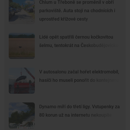
Chlum u Třeboně se proměnil v obří
parkoviště. Auta stojí na chodnících i
uprostřed křížové cesty
Lidé opět spatřili černou kočkovitou
šelmu, tentokrát na Českobudějovicku
V autosalonu začal hořet elektromobil,
hasiči ho museli ponořit do kontejneru
Dynamo míří do třetí ligy. Vstupenky za
80 korun už na internetu nekoupíte