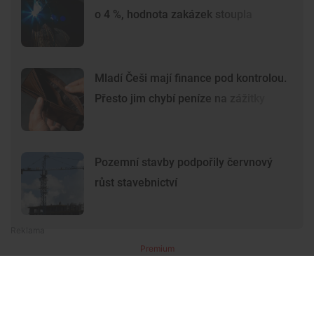
o 4 %, hodnota zakázek stoupla
Mladí Češi mají finance pod kontrolou.
Přesto jim chybí peníze na zážitky
Pozemní stavby podpořily červnový
růst stavebnictví
Premium
Premium