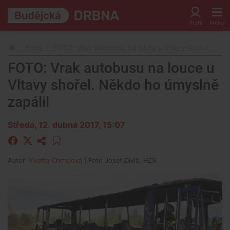
Krimi
FOTO: Vrak autobusu na louce u Vltavy shořel. Někd
FOTO: Vrak autobusu na louce u
Vltavy shořel. Někdo ho úmyslně
zapálil
Středa, 12. dubna 2017, 15:07
Autoři
Yvetta Chmelová
| Foto
Josef Diviš, HZS