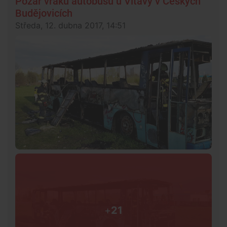
Požár vraku autobusu u Vltavy v Českých
Budějovicích
Středa, 12. dubna 2017, 14:51
+
21