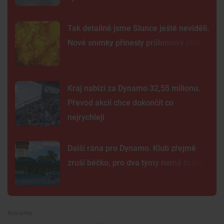
Tak detailně jsme Slunce ještě neviděli.
Nové snímky přinesly průlomový objev
Kraj nabízí za Dynamo 32,55 milionu.
Převod akcií chce dokončit co
nejrychleji
Další rána pro Dynamo. Klub zřejmě
zruší béčko, pro dva týmy nemá hráče