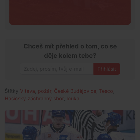
Chceš mít přehled o tom, co se
děje kolem tebe?
Přihlásit
Štítky
Vltava
,
požár
,
České Budějovice
,
Tesco
,
Hasičský záchranný sbor
,
louka