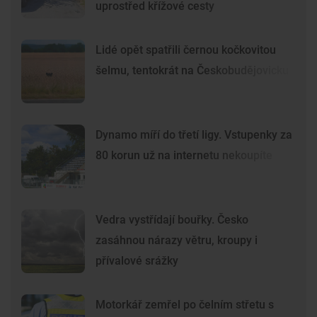
uprostřed křížové cesty
Lidé opět spatřili černou kočkovitou
šelmu, tentokrát na Českobudějovicku
Dynamo míří do třetí ligy. Vstupenky za
80 korun už na internetu nekoupíte
Vedra vystřídají bouřky. Česko
zasáhnou nárazy větru, kroupy i
přívalové srážky
Motorkář zemřel po čelním střetu s