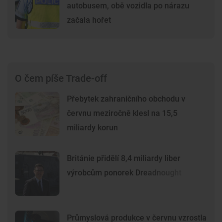
autobusem, obě vozidla po nárazu
začala hořet
O čem píše Trade-off
Přebytek zahraničního obchodu v
červnu meziročně klesl na 15,5
miliardy korun
Británie přidělí 8,4 miliardy liber
výrobcům ponorek Dreadnought
Průmyslová produkce v červnu vzrostla