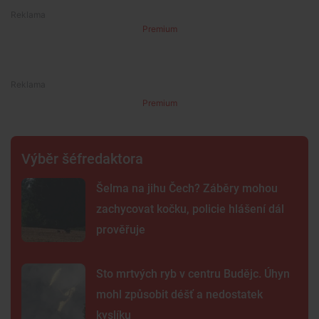
Premium
Premium
Výběr šéfredaktora
Šelma na jihu Čech? Záběry mohou
zachycovat kočku, policie hlášení dál
prověřuje
Sto mrtvých ryb v centru Budějc. Úhyn
mohl způsobit déšť a nedostatek
kyslíku