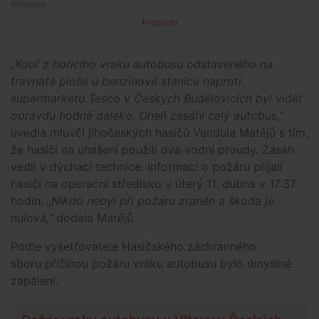
Premium
„Kouř z hořícího vraku autobusu odstaveného na
travnaté ploše u benzínové stanice naproti
supermarketu Tesco v Českých Budějovicích byl vidět
opravdu hodně daleko. Oheň zasáhl celý autobus,"
uvedla mluvčí jihočeských hasičů Vendula Matějů s tím,
že hasiči na uhašení použili dva vodní proudy. Zásah
vedli v dýchací technice. Informaci o požáru přijali
hasiči na operační středisko v úterý 11. dubna v 17:37
hodin.
„Nikdo nebyl při požáru zraněn a škoda je
nulová,"
dodala Matějů.
Podle vyšetřovatele Hasičského záchranného
sboru příčinou požáru vraku autobusu bylo úmyslné
zapálení.