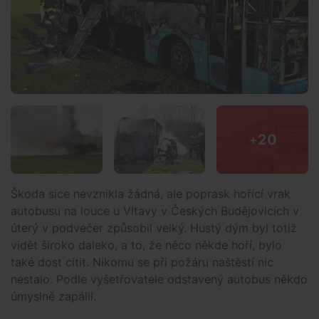
+
20
Škoda sice nevznikla žádná, ale poprask hořící vrak
autobusu na louce u Vltavy v Českých Budějovicích v
úterý v podvečer způsobil velký. Hustý dým byl totiž
vidět široko daleko, a to, že něco někde hoří, bylo
také dost cítit. Nikomu se při požáru naštěstí nic
nestalo. Podle vyšetřovatele odstavený autobus někdo
úmyslně zapálil.