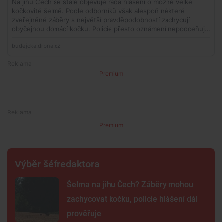
Premium
Premium
Výběr šéfredaktora
Šelma na jihu Čech? Záběry mohou
zachycovat kočku, policie hlášení dál
prověřuje