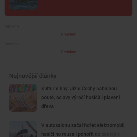
Premium
Premium
Nejnovější články
Kulturní tipy: Jižní Čechy nabídnou
poutě, oslavy výročí hasičů i plavení
dřeva
V autosalonu začal hořet elektromobil,
hasiči ho museli ponořit do kontejneru