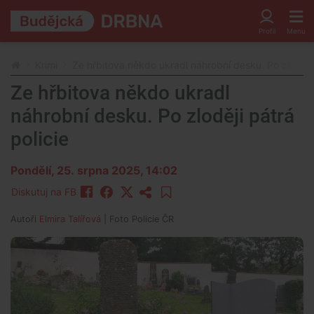
Krimi
Ze hřbitova někdo ukradl náhrobní desku. Po zloději 
Ze hřbitova někdo ukradl
náhrobní desku. Po zloději pátrá
policie
Pondělí, 25. srpna 2025, 14:02
Diskutuj na FB
Autoři
Elmira Talířová
| Foto
Policie ČR