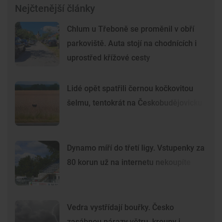
Nejčtenější články
Chlum u Třeboně se proměnil v obří
parkoviště. Auta stojí na chodnících i
uprostřed křížové cesty
Lidé opět spatřili černou kočkovitou
šelmu, tentokrát na Českobudějovicku
Dynamo míří do třetí ligy. Vstupenky za
80 korun už na internetu nekoupíte
Vedra vystřídají bouřky. Česko
zasáhnou nárazy větru, kroupy i