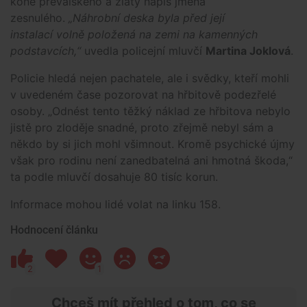
koně převalského a zlatý nápis jména
zesnulého.
„Náhrobní deska byla před její
instalací volně položená na zemi na kamenných
podstavcích,“
uvedla policejní mluvčí
Martina Joklová
.
Policie hledá nejen pachatele, ale i svědky, kteří mohli
v uvedeném čase pozorovat na hřbitově podezřelé
osoby. „Odnést tento těžký náklad ze hřbitova nebylo
jistě pro zloděje snadné, proto zřejmě nebyl sám a
někdo by si jich mohl všimnout. Kromě psychické újmy
však pro rodinu není zanedbatelná ani hmotná škoda,“
ta podle mluvčí dosahuje 80 tisíc korun.
Informace mohou lidé volat na linku 158.
Hodnocení článku
2
1
Chceš mít přehled o tom, co se