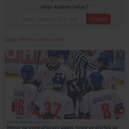
děje kolem tebe?
Přihlásit
Štítky
hřbitov
,
krimi
,
policie