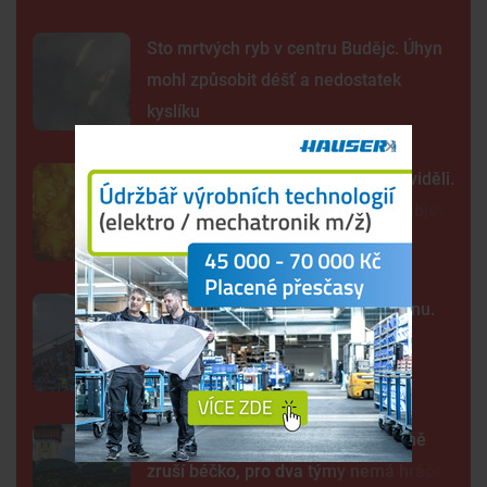
Sto mrtvých ryb v centru Budějc. Úhyn
mohl způsobit déšť a nedostatek
kyslíku
Tak detailně jsme Slunce ještě neviděli.
Nové snímky přinesly průlomový objev
Kraj nabízí za Dynamo 32,55 milionu.
Převod akcií chce dokončit co
nejrychleji
Další rána pro Dynamo. Klub zřejmě
zruší béčko, pro dva týmy nemá hráče