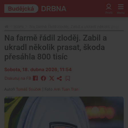
Krimi
Na farmě řádil zloděj. Zabil a ukradl několik prasat, 
Na farmě řádil zloděj. Zabil a
ukradl několik prasat, škoda
přesáhla 800 tisíc
Sobota, 18. dubna 2026, 11:54
Diskutuj na FB
Autoři
Tomáš Souček
| Foto
Anh Tuan Tran