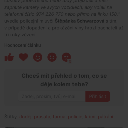
cokoliv podezřelého nebo tudy projížděli a měli
zapnuté kamery ve svých vozidlech, aby volali na
telefonní číslo 974 226 770 nebo přímo na linku 158,“
uvedla policejní mluvčí
Štěpánka Schwarzová
s tím,
v případě dopadení a prokázání viny hrozí pachateli až
tři roky vězení.
Hodnocení článku
3
Chceš mít přehled o tom, co se
děje kolem tebe?
Přihlásit
Štítky
zloděj
,
prasata
,
farma
,
policie
,
krimi
,
pátrání