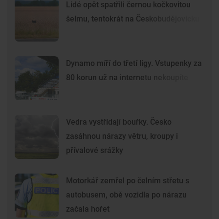
Lidé opět spatřili černou kočkovitou
šelmu, tentokrát na Českobudějovicku
Dynamo míří do třetí ligy. Vstupenky za
80 korun už na internetu nekoupíte
Vedra vystřídají bouřky. Česko
zasáhnou nárazy větru, kroupy i
přívalové srážky
Motorkář zemřel po čelním střetu s
autobusem, obě vozidla po nárazu
začala hořet