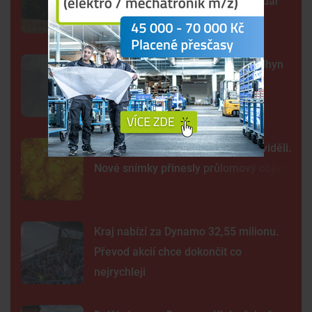
zachycovat kočku, policie hlášení dál
prověřuje
Sto mrtvých ryb v centru Budějc. Úhyn
mohl způsobit déšť a nedostatek
kyslíku
Tak detailně jsme Slunce ještě neviděli.
Nové snímky přinesly průlomový objev
Kraj nabízí za Dynamo 32,55 milionu.
Převod akcií chce dokončit co
nejrychleji