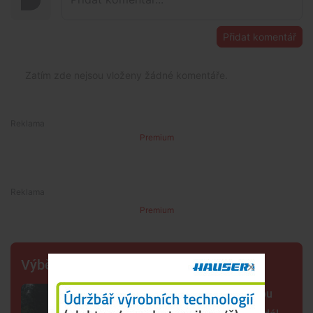
Přidat komentář
Zatím zde nejsou vloženy žádné komentáře.
Premium
Premium
Výběr šéfredaktora
Šelma na jihu Čech? Záběry mohou