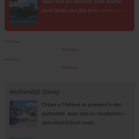
Další rána pro Dynamo. Klub zřejmě
zruší béčko, pro dva týmy nemá hráče
Premium
Premium
Nejčtenější články
Chlum u Třeboně se proměnil v obří
parkoviště. Auta stojí na chodnících i
uprostřed křížové cesty