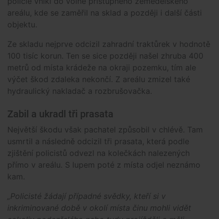
policie vnikl do volně přístupného zemědělského
areálu, kde se zaměřil na sklad a později i další části
objektu.
Ze skladu nejprve odcizil zahradní traktůrek v hodnotě
100 tisíc korun. Ten se sice později našel zhruba 400
metrů od místa krádeže na okraji pozemku, tím ale
výčet škod zdaleka nekončí. Z areálu zmizel také
hydraulický nakladač a rozbrušovačka.
Zabil a ukradl tři prasata
Největší škodu však pachatel způsobil v chlévě. Tam
usmrtil a následně odcizil tři prasata, která podle
zjištění policistů odvezl na kolečkách nalezených
přímo v areálu. S lupem poté z místa odjel neznámo
kam.
„Policisté žádají případné svědky, kteří si v
inkriminované době v okolí místa činu mohli vidět