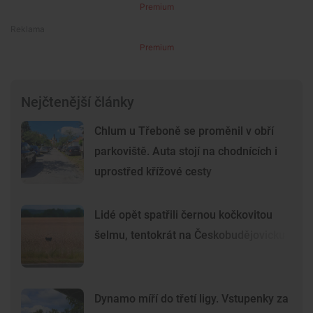
Premium
Premium
Nejčtenější články
Chlum u Třeboně se proměnil v obří
parkoviště. Auta stojí na chodnících i
uprostřed křížové cesty
Lidé opět spatřili černou kočkovitou
šelmu, tentokrát na Českobudějovicku
Dynamo míří do třetí ligy. Vstupenky za