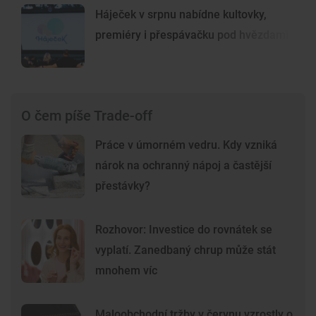
Háječek v srpnu nabídne kultovky,
premiéry i přespávačku pod hvězdami
O čem píše Trade-off
Práce v úmorném vedru. Kdy vzniká
nárok na ochranný nápoj a častější
přestávky?
Rozhovor: Investice do rovnátek se
vyplatí. Zanedbaný chrup může stát
mnohem víc
Maloobchodní tržby v červnu vzrostly o