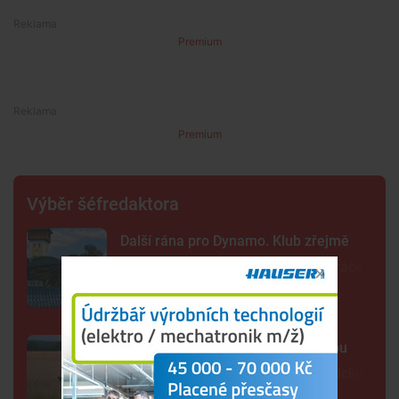
Premium
Premium
Výběr šéfredaktora
Další rána pro Dynamo. Klub zřejmě
zruší béčko, pro dva týmy nemá hráče
Lidé opět spatřili černou kočkovitou
šelmu, tentokrát na Českobudějovicku