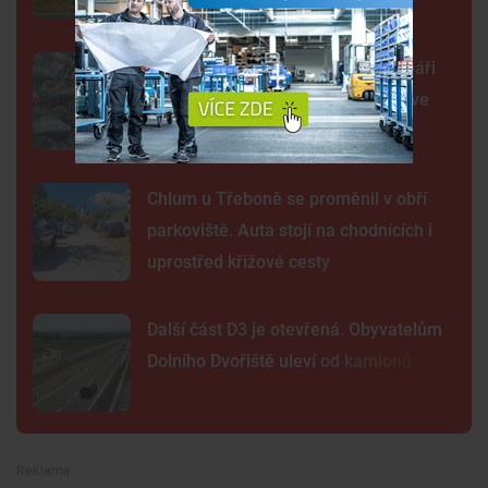
Rybníky vysychají před očima. Rybáři
omezují krmení a přesouvají ryby ve
velkém
Chlum u Třeboně se proměnil v obří
parkoviště. Auta stojí na chodnících i
uprostřed křížové cesty
Další část D3 je otevřená. Obyvatelům
Dolního Dvořiště uleví od kamionů