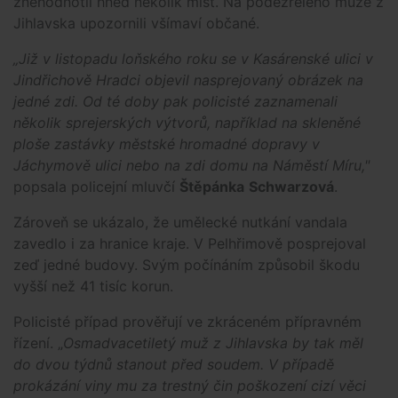
znehodnotil hned několik míst. Na podezřelého muže z
Jihlavska upozornili všímaví občané.
„Již v listopadu loňského roku se v Kasárenské ulici v
Jindřichově Hradci objevil nasprejovaný obrázek na
jedné zdi. Od té doby pak policisté zaznamenali
několik sprejerských výtvorů, například na skleněné
ploše zastávky městské hromadné dopravy v
Jáchymově ulici nebo na zdi domu na Náměstí Míru,"
popsala policejní mluvčí
Štěpánka
Schwarzová
.
Zároveň se ukázalo, že umělecké nutkání vandala
zavedlo i za hranice kraje. V Pelhřimově posprejoval
zeď jedné budovy. Svým počínáním způsobil škodu
vyšší než 41 tisíc korun.
Policisté případ prověřují ve zkráceném přípravném
řízení. „
Osmadvacetiletý muž z Jihlavska by tak měl
do dvou týdnů stanout před soudem. V případě
prokázání viny mu za trestný čin poškození cizí věci