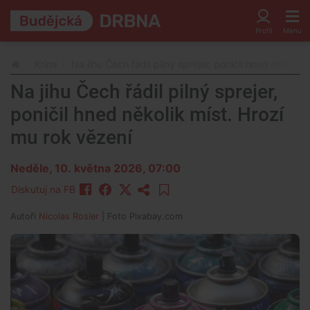
Krimi
Na jihu Čech řádil pilný sprejer, poničil hned několik
Na jihu Čech řádil pilný sprejer,
poničil hned několik míst. Hrozí
mu rok vězení
Neděle, 10. května 2026, 07:00
Diskutuj na FB
Autoři
Nicolas Rosier
| Foto
Pixabay.com