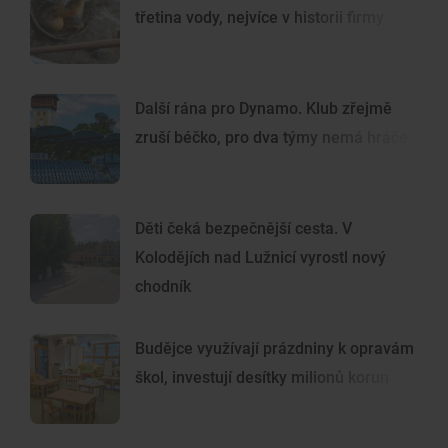
třetina vody, nejvíce v historii firmy
Další rána pro Dynamo. Klub zřejmě
zruší béčko, pro dva týmy nemá hráče
Děti čeká bezpečnější cesta. V
Kolodějích nad Lužnicí vyrostl nový
chodník
Budějce využívají prázdniny k opravám
škol, investují desítky milionů korun