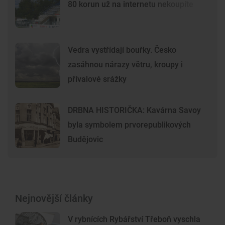
80 korun už na internetu nekoupíte
Vedra vystřídají bouřky. Česko
zasáhnou nárazy větru, kroupy i
přívalové srážky
DRBNA HISTORIČKA: Kavárna Savoy
byla symbolem prvorepublikových
Budějovic
Nejnovější články
V rybnících Rybářství Třeboň vyschla