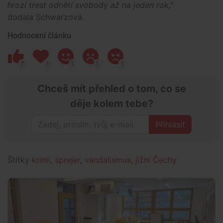
hrozí trest odnětí svobody až na jeden rok,"
dodala Schwarzová.
Hodnocení článku
7
1
1
1
1
Chceš mít přehled o tom, co se
děje kolem tebe?
Přihlásit
Štítky
krimi
,
sprejer
,
vandalismus
,
jižní Čechy