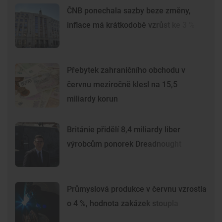
ČNB ponechala sazby beze změny,
inflace má krátkodobě vzrůst ke 3 %
Přebytek zahraničního obchodu v
červnu meziročně klesl na 15,5
miliardy korun
Británie přidělí 8,4 miliardy liber
výrobcům ponorek Dreadnought
Průmyslová produkce v červnu vzrostla
o 4 %, hodnota zakázek stoupla