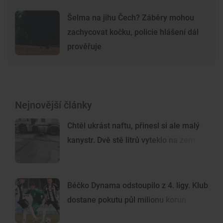
Šelma na jihu Čech? Záběry mohou
zachycovat kočku, policie hlášení dál
prověřuje
Nejnovější články
Chtěl ukrást naftu, přinesl si ale malý
kanystr. Dvě stě litrů vyteklo na zem
Béčko Dynama odstoupilo z 4. ligy. Klub
dostane pokutu půl milionu korun