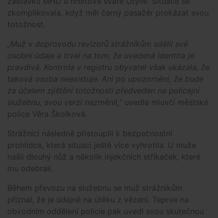
zastávku MHD u hřbitova svaté Otýlie. Situace se
zkomplikovala, když měl černý pasažér prokázat svou
totožnost.
„Muž v doprovodu revizorů strážníkům sdělil své
osobní údaje a trval na tom, že uvedená identita je
pravdivá. Kontrola v registru obyvatel však ukázala, že
taková osoba neexistuje. Ani po upozornění, že bude
za účelem zjištění totožnosti předveden na policejní
služebnu, svou verzi nezměnil,“
uvedla mluvčí městské
police Věra Školková.
Strážníci následně přistoupili k bezpečnostní
prohlídce, která situaci ještě více vyhrotila. U muže
našli dlouhý nůž a několik injekčních stříkaček, které
mu odebrali.
Během převozu na služebnu se muž strážníkům
přiznal, že je údajně na útěku z vězení. Teprve na
obvodním oddělení policie pak uvedl svou skutečnou