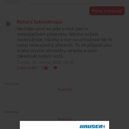
Přidat komentář
Richard Schmidtmajer
Nechápu proč se píše o noži jako o
nebezpečném předmětu. Nikoho nožem
neohrožoval, nikomu s ním nevyhrožoval tak to
nebyl nebezpečný předmět. To mi připadá jako
snaha vyvolat atmosféru strachu a začít
zakazovat nošení nožů.
Čtvrtek, 18. června 2026, 08:35
Odpovědět
1
Premium
Premium