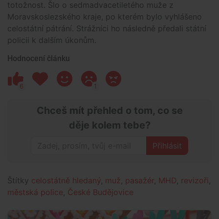
totožnost. Šlo o sedmadvacetiletého muže z
Moravskoslezského kraje, po kterém bylo vyhlášeno
celostátní pátrání. Strážníci ho následně předali státní
policii k dalším úkonům.
Hodnocení článku
6
1
Chceš mít přehled o tom, co se
děje kolem tebe?
Přihlásit
Štítky
celostátně hledaný
,
muž
,
pasažér
,
MHD
,
revizoři
,
městská police
,
České Budějovice