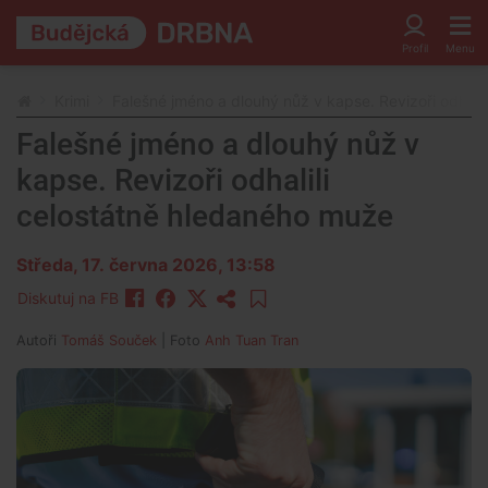
Krimi
Falešné jméno a dlouhý nůž v kapse. Revizoři odhali
Falešné jméno a dlouhý nůž v
kapse. Revizoři odhalili
celostátně hledaného muže
Středa, 17. června 2026, 13:58
Diskutuj na FB
Autoři
Tomáš Souček
| Foto
Anh Tuan Tran