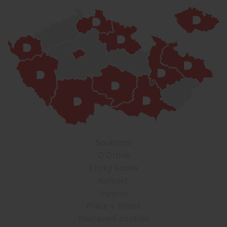
Soukromí
O Drbně
Etický kodex
Kontakt
Inzerce
Práce v Drbně
Nastavení cookies