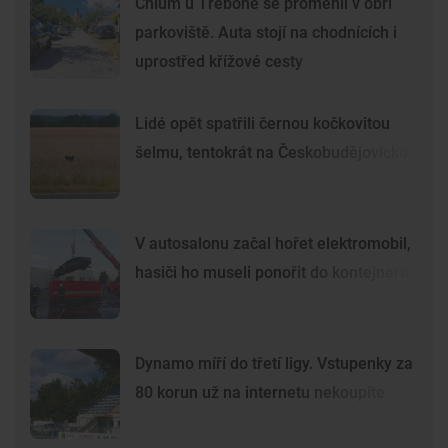
Chlum u Třeboně se proměnil v obří
parkoviště. Auta stojí na chodnících i
uprostřed křížové cesty
Lidé opět spatřili černou kočkovitou
šelmu, tentokrát na Českobudějovicku
V autosalonu začal hořet elektromobil,
hasiči ho museli ponořit do kontejneru
Dynamo míří do třetí ligy. Vstupenky za
80 korun už na internetu nekoupíte