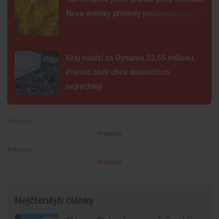
Nové snímky přinesly průlomový objev
Kraj nabízí za Dynamo 32,55 milionu.
Převod akcií chce dokončit co
nejrychleji
Premium
Premium
Nejčtenější články