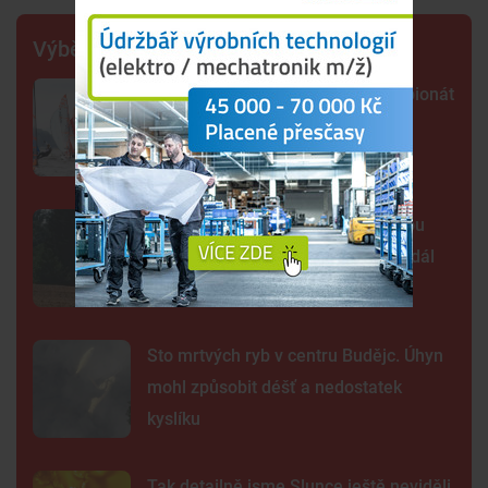
Výběr šéfredaktora
Lipno poprvé hostí evropský šampionát
jachtařů. Závodníci bojují hlavně s
počasím
Šelma na jihu Čech? Záběry mohou
zachycovat kočku, policie hlášení dál
prověřuje
Sto mrtvých ryb v centru Budějc. Úhyn
mohl způsobit déšť a nedostatek
kyslíku
Tak detailně jsme Slunce ještě neviděli.