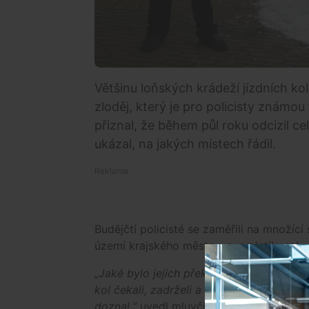
Většinu loňských krádeží jízdních k
zloděj, který je pro policisty známou
přiznal, že během půl roku odcizil 
ukázal, na jakých místech řádil.
Budějčtí policisté se zaměřili na množíc
území krajského města - a vyplatilo se!
„Jaké bylo jejich překvapení, když místo
kol čekali, zadrželi a obvinili jediného.
doznal,“
uvedl mluvčí jihočeské policie Ji