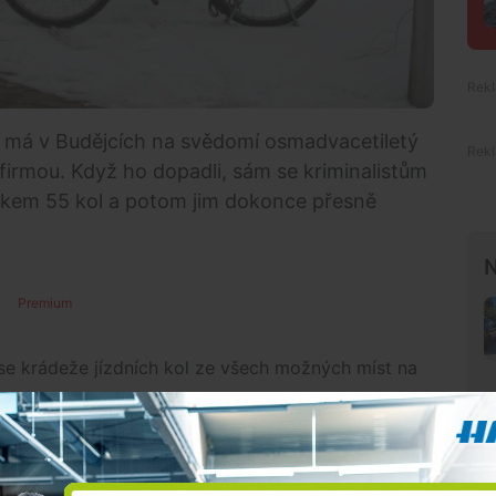
ol má v Budějcích na svědomí osmadvacetiletý
 firmou. Když ho dopadli, sám se kriminalistům
celkem 55 kol a potom jim dokonce přesně
N
Premium
í se krádeže jízdních kol ze všech možných míst na
 skupiny zlodějů, kterou podle počtu odcizených
 Ten kriminalistům rekordní počet odcizených kol
ří Matzner.