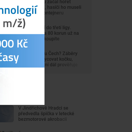
V autosalonu začal hořet
elektromobil, hasiči ho museli
ponořit do kontejneru
Dynamo míří do třetí ligy.
Vstupenky za 80 korun už na
internetu nekoupíte
Šelma na jihu Čech? Záběry
mohou zachycovat kočku,
policie hlášení dál prověřuje
ejnovější články
V Jindřichově Hradci se
předvedla špička v letecké
bezmotorové akrobacii