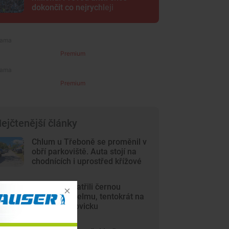
dokončit co nejrychleji
Premium
Premium
ejčtenější články
Chlum u Třeboně se proměnil v
obří parkoviště. Auta stojí na
chodnících i uprostřed křížové
cesty
Lidé opět spatřili černou
kočkovitou šelmu, tentokrát na
Českobudějovicku