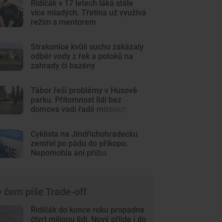
Řidičák v 17 letech láká stále
více mladých. Třetina už využívá
režim s mentorem
Strakonice kvůli suchu zakázaly
odběr vody z řek a potoků na
zahrady či bazény
Tábor řeší problémy v Husově
parku. Přítomnost lidí bez
domova vadí řadě místních
Cyklista na Jindřichohradecku
zemřel po pádu do příkopu.
Nepomohla ani přilba
 čem píše Trade-off
Řidičák do konce roku propadne
čtvrt milionu lidí. Nový přijde i do