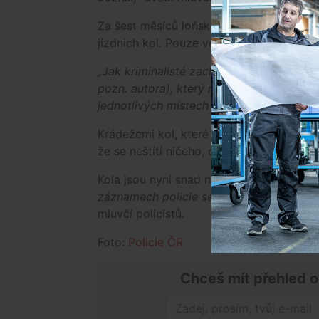
Za šest měsíců loňského roku osmadvac
jízdních kol. Pouze ve dvou případech mě
„Jak kriminalisté zachytili na fotografií
pozn. autora), který není mužům zákona
jednotlivých místech jim předvedl, jak se
Krádežemi kol, které obratem prodával, 
že se neštítí ničeho, dokázal i tím, že vl
Kola jsou nyní snad na chvíli v bezpečí,
záznamech policie se pravděpodobně se 
mluvčí policistů.
Foto:
Policie ČR
Chceš mít přehled o