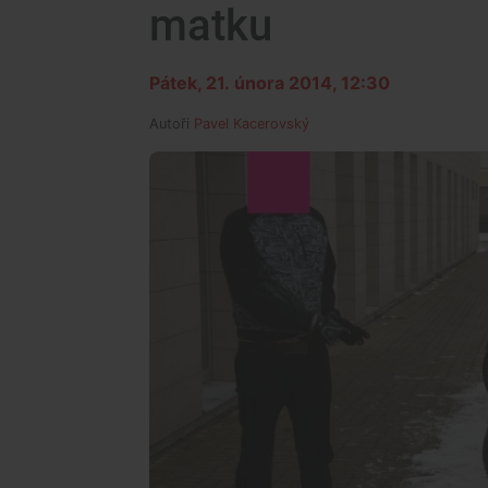
matku
Pátek, 21. února 2014, 12:30
Autoři
Pavel Kacerovský