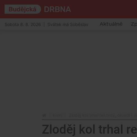
Sobota 8. 8. 2026 | Svátek má Soběslav
Aktuálně
Zp
Krimi
Zloděj kol trhal rekordy, okradl i 
Zloděj kol trhal r