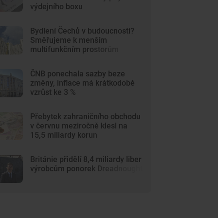
výdejního boxu
Bydlení Čechů v budoucnosti?
Směřujeme k menším
multifunkčním prostorům
ČNB ponechala sazby beze
změny, inflace má krátkodobě
vzrůst ke 3 %
Přebytek zahraničního obchodu
v červnu meziročně klesl na
15,5 miliardy korun
Británie přidělí 8,4 miliardy liber
výrobcům ponorek Dreadnought