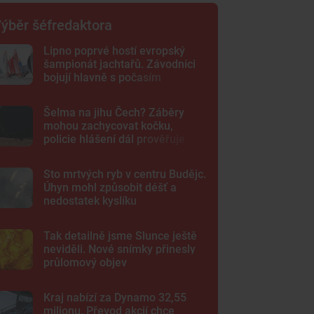
ýběr šéfredaktora
Lipno poprvé hostí evropský
šampionát jachtařů. Závodníci
bojují hlavně s počasím
Šelma na jihu Čech? Záběry
mohou zachycovat kočku,
policie hlášení dál prověřuje
Sto mrtvých ryb v centru Budějc.
Úhyn mohl způsobit déšť a
nedostatek kyslíku
Tak detailně jsme Slunce ještě
neviděli. Nové snímky přinesly
průlomový objev
Kraj nabízí za Dynamo 32,55
milionu. Převod akcií chce