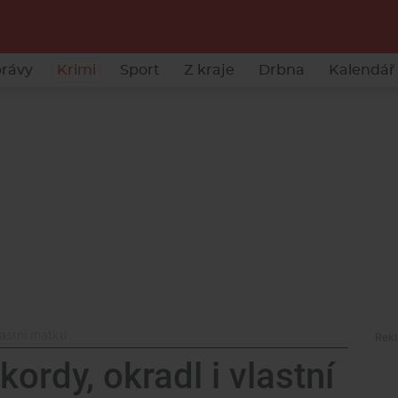
rávy
Krimi
Sport
Z kraje
Drbna
Kalendář 
vlastní matku
ekordy, okradl i vlastní