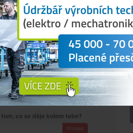
etiletý Budějčák ukradl dohromady pětapadesát
l společníka.
ch, pachatel (jeho podobu Policie ČR zamaskovala -
 neznámý, si všechna místa pamatoval a na
 kterého kola zmocnil,“
dodal Matzner.
způsobil škodu ve výši bezmála půl milionu korun. A
astní matku okradl o 26 tisíc korun.
 zloděj rekordman sedí ve vazební věznici.
„V
svým skóre 1:55 dostal na první místo,“
potvrdil
N
 tom, co se děje kolem tebe?
Přihlásit