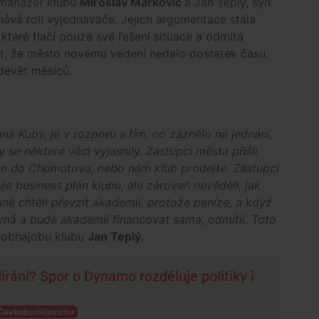
 manažer klubu
Miroslav Marković
a Jan Teplý, syn
ává roli vyjednavače. Jejich argumentace stála
teré tlačí pouze své řešení situace a odmítá
kt, že město novému vedení nedalo dostatek času,
devět měsíců.
a Kuby, je v rozporu s tím, co zaznělo na jednání,
 se některé věci vyjasnily. Zástupci města přišli
e do Chomutova, nebo nám klub prodejte. Zástupci
je business plán klubu, ale zároveň nevěděli, jak
ě chtěli převzít akademii, protože peníze, a když
vná a bude akademii financovat sama, odmítli. Toto
 obhajobu klubu
Jan Teplý
.
rání? Spor o Dynamo rozděluje politiky i
Českobudějovicko