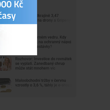
EU uvolnila Ukrajině 3,47
miliardy eur na drony a Gripeny
Práce v úmorném vedru. Kdy
vzniká nárok na ochranný nápoj
a častější přestávky?
Rozhovor: Investice do rovnátek
se vyplatí. Zanedbaný chrup
může stát mnohem víc
Maloobchodní tržby v červnu
vzrostly o 3,6 %, táhly je e-shopy