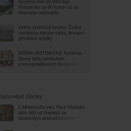
Dynamo míří do třetí ligy.
Vstupenky za 80 korun už na
internetu nekoupíte
Vedra vystřídají bouřky. Česko
zasáhnou nárazy větru, kroupy i
přívalové srážky
DRBNA HISTORIČKA: Kavárna
Savoy byla symbolem
prvorepublikových Budějovic
ejnovější články
Z Minecraftu ven. Park Hluboká
láká děti od displejů za
skutečným dobrodružstvím