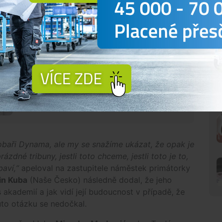
Dynamo? Odkoupení i vznik nové organizace
Týden, který může o všem rozhodnout.
Zástupci města jednají s majitelkou
českobudějovického Dynama a řeší, kdo
bude klub nadále vlastnit. Mezi scénáři je i
varianta, že ho odkoupí právě město. V
opačném případě může dojít k
vypovězení smlouvy o...
obaři Dynama, ale my se snažíme ukázat, že opak je
zdné tribuny, jestli toto chceme, jestli toto je to,
baví,“
apeloval na zastupitele náměstek primátorky
in Kuba
(Naše Česko) následně dodal, že jeho
 s akademií a jak vidí její budoucnost v případě, že
to otázku se nedočkal.