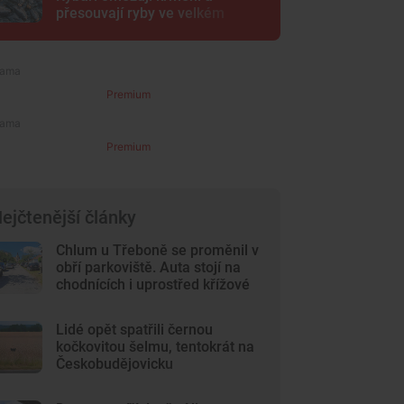
přesouvají ryby ve velkém
Premium
Premium
ejčtenější články
Chlum u Třeboně se proměnil v
obří parkoviště. Auta stojí na
chodnících i uprostřed křížové
cesty
Lidé opět spatřili černou
kočkovitou šelmu, tentokrát na
Českobudějovicku