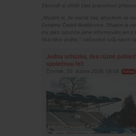
Zároveň si chtěli část pravomocí přesun
„Myslím si, že nazrál čas, abychom se na 
Dynamo České Budějovice. Situace je cel
my jako opozice jsme informováni jen z 
říká něco jiného,“
odůvodnil svůj návrh o
Jedna schůzka, dva různé pohle
společnou řeč
Čtvrtek, 30. dubna 2026, 08:58
Fotbal