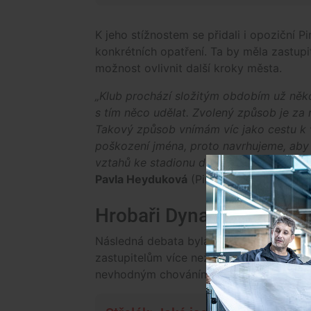
K jeho stížnostem se přidali i opoziční Pir
konkrétních opatření. Ta by měla zastupit
možnost ovlivnit další kroky města.
„Klub prochází složitým obdobím už něko
s tím něco udělat. Zvolený způsob je za 
Takový způsob vnímám víc jako cestu k 
poškození jména, proto navrhujeme, aby
vztahů ke stadionu dostalo do kompetenc
Pavla Heyduková
(Piráti).
Hrobaři Dynama
Následná debata byla vášnivá a včetně 
zastupitelům více než šest hodin. Město
nevhodným chováním zástupců klubu i n