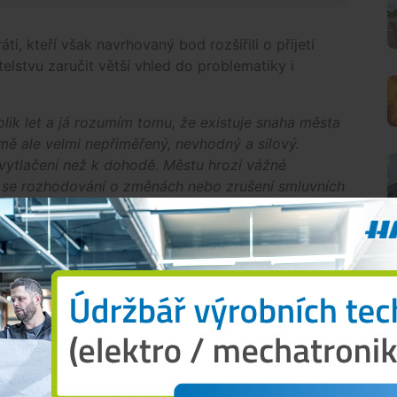
áti, kteří však navrhovaný bod rozšířili o přijetí
elstvu zaručit větší vhled do problematiky i
lik let a já rozumím tomu, že existuje snaha města
mě ale velmi nepřiměřený, nevhodný a silový.
vytlačení než k dohodě. Městu hrozí vážné
 se rozhodování o změnách nebo zrušení smluvních
í zastupitelstva,“
uvedla opoziční zastupitelka
obědové pauzy a diskuse občanů zabrala
 při ní obhajovalo své kroky časovým presem,
O
edůvěrou v současné vedení klubu.