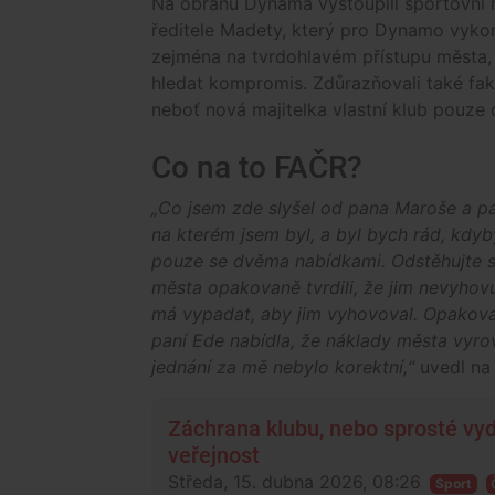
Na obranu Dynama vystoupili sportovní
ředitele Madety, který pro Dynamo vykon
zejména na tvrdohlavém přístupu města, k
hledat kompromis. Zdůrazňovali také fa
neboť nová majitelka vlastní klub pouze 
Co na to FAČR?
„Co jsem zde slyšel od pana Maroše a pan
na kterém jsem byl, a byl bych rád, kdyby
pouze se dvěma nabídkami. Odstěhujte s
města opakovaně tvrdili, že jim nevyhovu
má vypadat, aby jim vyhovoval. Opakovan
paní Ede nabídla, že náklady města vyro
jednání za mě nebylo korektní,“
uvedl na
Záchrana klubu, nebo sprosté vydí
veřejnost
Středa, 15. dubna 2026, 08:26
Sport