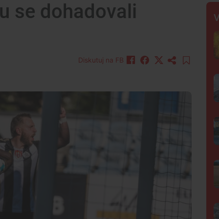
u se dohadovali
V
Diskutuj na FB