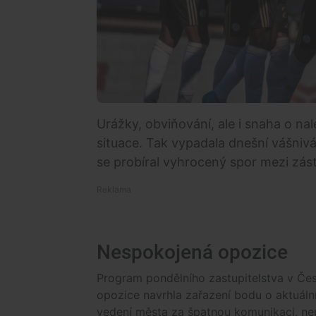
Urážky, obviňování, ale i snaha o na
situace. Tak vypadala dnešní vášniv
se probíral vyhrocený spor mezi zá
Nespokojená opozice
Program pondělního zastupitelstva v Če
opozice navrhla zařazení bodu o aktuáln
vedení města za špatnou komunikaci, neu