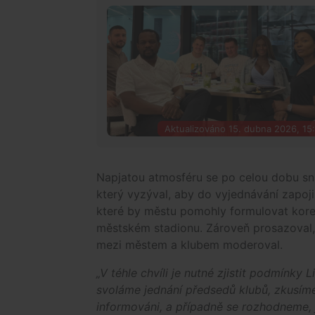
Aktualizováno 15. dubna 2026, 15
Napjatou atmosféru se po celou dobu sna
který vyzýval, aby do vyjednávání zapojil
které by městu pomohly formulovat kore
městském stadionu. Zároveň prosazoval, 
mezi městem a klubem moderoval.
„V téhle chvíli je nutné zjistit podmínky
svoláme jednání předsedů klubů, zkusíme 
informováni, a případně se rozhodneme