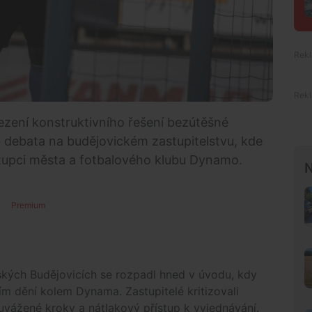
lezení konstruktivního řešení bezútěšné
á debata na budějovickém zastupitelstvu, kde
stupci města a fotbalového klubu Dynamo.
N
Premium
ských Budějovicích se rozpadl hned v úvodu, kdy
ím dění kolem Dynama. Zastupitelé kritizovali
vážené kroky a nátlakový přístup k vyjednávání.