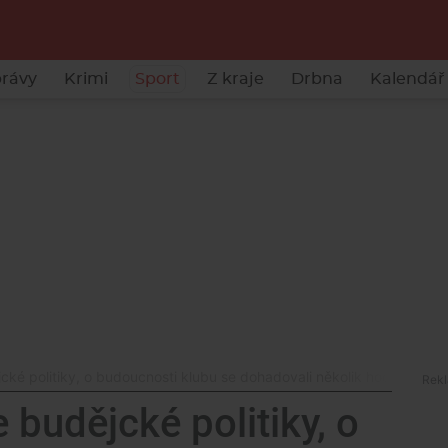
rávy
Krimi
Sport
Z kraje
Drbna
Kalendář 
ké politiky, o budoucnosti klubu se dohadovali několik hodin
budějcké politiky, o