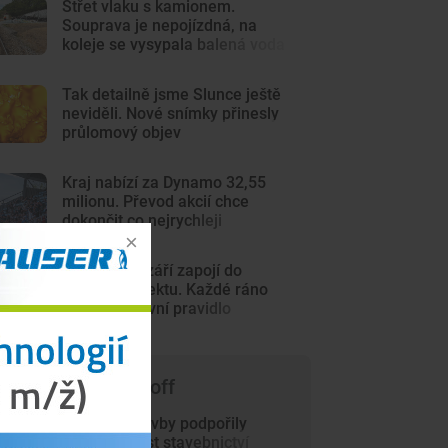
Střet vlaku s kamionem.
Souprava je nepojízdná, na
koleje se vysypala balená voda
Tak detailně jsme Slunce ještě
neviděli. Nové snímky přinesly
průlomový objev
Kraj nabízí za Dynamo 32,55
milionu. Převod akcií chce
dokončit co nejrychleji
Školky se v září zapojí do
nového projektu. Každé ráno
jedno dopravní pravidlo
 čem píše Trade-off
Pozemní stavby podpořily
červnový růst stavebnictví