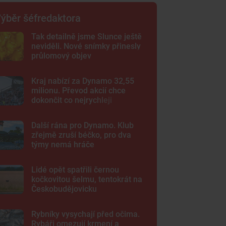
ýběr šéfredaktora
Tak detailně jsme Slunce ještě
neviděli. Nové snímky přinesly
průlomový objev
Kraj nabízí za Dynamo 32,55
milionu. Převod akcií chce
dokončit co nejrychleji
Další rána pro Dynamo. Klub
zřejmě zruší béčko, pro dva
týmy nemá hráče
Lidé opět spatřili černou
kočkovitou šelmu, tentokrát na
Českobudějovicku
Rybníky vysychají před očima.
Rybáři omezují krmení a