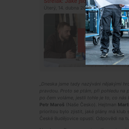
Střelák: Jaké jsou scénáře pro 
Úterý, 14. dubna 2026, 15:00
Fotbal
„Dneska jsme tady nazýváni nějakými hr
pravdou. Proto se ptám, při pohledu na prá
po čem voláme, jestli tohle je to, co nás 
Petr Maroš
(Naše Česko). Hejtman
Mart
prioritou bylo zjistit, jaké plány má klub
České Budějovice opustí. Odpovědi na tu