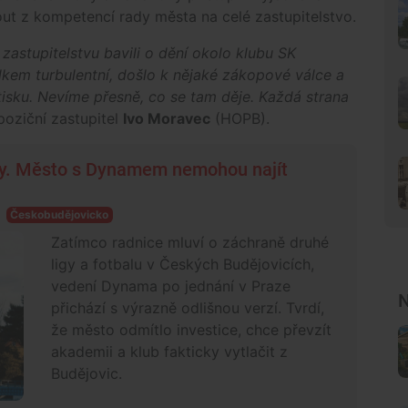
out z kompetencí rady města na celé zastupitelstvo.
zastupitelstvu bavili o dění okolo klubu SK
kem turbulentní, došlo k nějaké zákopové válce a
tisku. Nevíme přesně, co se tam děje. Každá strana
poziční zastupitel
Ivo Moravec
(HOPB).
dy. Město s Dynamem nemohou najít
Českobudějovicko
Zatímco radnice mluví o záchraně druhé
ligy a fotbalu v Českých Budějovicích,
vedení Dynama po jednání v Praze
N
přichází s výrazně odlišnou verzí. Tvrdí,
že město odmítlo investice, chce převzít
akademii a klub fakticky vytlačit z
Budějovic.