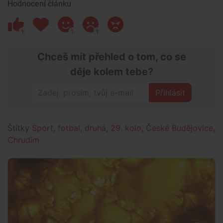
Hodnocení článku
1
1
1
Chceš mít přehled o tom, co se
děje kolem tebe?
Přihlásit
Štítky
Sport
,
fotbal
,
druhá
,
29. kolo
,
České Budějovice
,
Chrudim