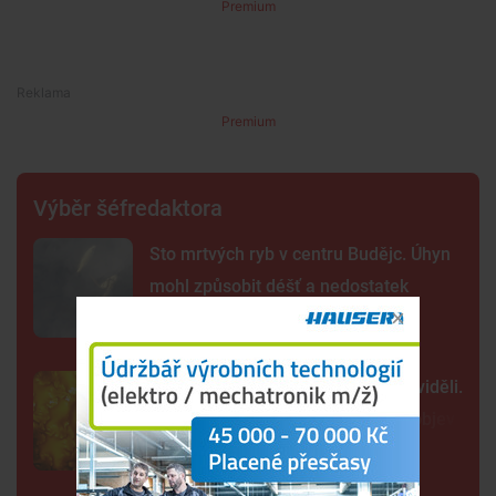
Premium
Premium
Výběr šéfredaktora
Sto mrtvých ryb v centru Budějc. Úhyn
mohl způsobit déšť a nedostatek
kyslíku
Tak detailně jsme Slunce ještě neviděli.
Nové snímky přinesly průlomový objev