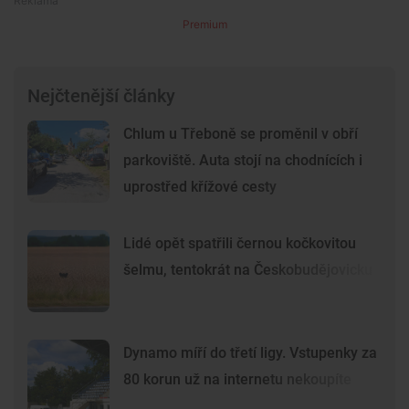
Premium
Nejčtenější články
Chlum u Třeboně se proměnil v obří
parkoviště. Auta stojí na chodnících i
uprostřed křížové cesty
Lidé opět spatřili černou kočkovitou
šelmu, tentokrát na Českobudějovicku
Dynamo míří do třetí ligy. Vstupenky za
80 korun už na internetu nekoupíte