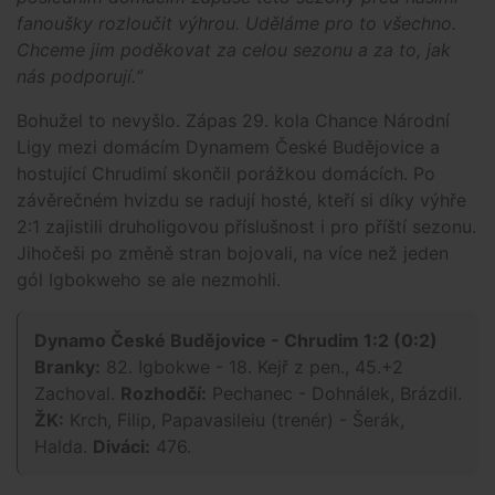
fanoušky rozloučit výhrou. Uděláme pro to všechno.
Chceme jim poděkovat za celou sezonu a za to, jak
nás podporují.“
Bohužel to nevyšlo. Zápas 29. kola Chance Národní
Ligy mezi domácím Dynamem České Budějovice a
hostující Chrudimí skončil porážkou domácích. Po
závěrečném hvizdu se radují hosté, kteří si díky výhře
2:1 zajistili druholigovou příslušnost i pro příští sezonu.
Jihočeši po změně stran bojovali, na více než jeden
gól Igbokweho se ale nezmohli.
Dynamo České Budějovice - Chrudim 1:2 (0:2)
Branky:
82. Igbokwe - 18. Kejř z pen., 45.+2
Zachoval.
Rozhodčí:
Pechanec - Dohnálek, Brázdil.
ŽK:
Krch, Filip, Papavasileiu (trenér) - Šerák,
Halda.
Diváci:
476.