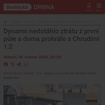
Sport
Fotbal
Dynamo nedotáhlo ztrátu z první půle a do
Dynamo nedotáhlo ztrátu z první
půle a doma prohrálo s Chrudimí
1:2
Sobota, 16. května 2026, 20:39
Autoři
Michal Šverdík
,
ČTK
,
onlajny.com
| Foto
SK Dynamo České
Budějovice