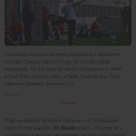
Fotbalisté Dynama se dnes představili v aktuálním
ročníku Chance Národní Ligy na domácí půdě
naposledy. Ve 29. kole se střetli s Chrudimí a chtěli
přidat třetí domácí výhru v řadě. Duel na jihu Čech
nakonec Dynamo prohrálo 1:2.
Premium
Před posledním letošním zápasem na Střeleckém
ostrově měl kapitán
Jiří Skalák
přání:
„Chceme se v
posledním domácím zápase této sezony před našimi