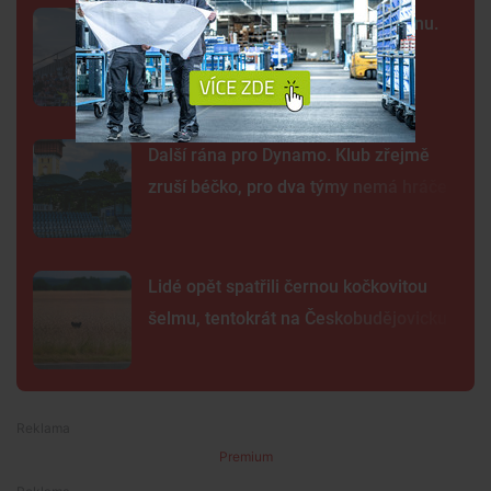
Kraj nabízí za Dynamo 32,55 milionu.
Převod akcií chce dokončit co
nejrychleji
Další rána pro Dynamo. Klub zřejmě
zruší béčko, pro dva týmy nemá hráče
Lidé opět spatřili černou kočkovitou
šelmu, tentokrát na Českobudějovicku
Premium