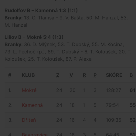
Rudolfov B – Kamenná 1:3 (1:1)
Branky:
13. O. Tlamsa - 9. V. Bašta, 50. M. Hanzal, 53.
M. Hanzal
Lišov B – Mokré 5:4 (1:3)
Branky:
36. D. Mlýnek, 53. T. Dubský, 55. M. Kocina,
73. L. Pechoč (p.), 89. T. Dubský - 6. T. Koloušek, 20. T.
Koloušek, 25. T. Koloušek, 87. P. Alexa
#
KLUB
Z
V
R
P
SKÓRE
B
1.
Mokré
24
20
1
3
128:27
61
2.
Kamenná
24
18
1
5
79:54
55
3.
Dříteň
24
16
4
4
109:35
52
4.
Bavorovice
24
16
3
5
64:45
51