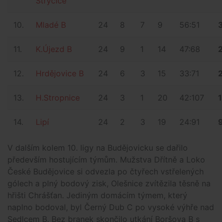
Strýčice
10.
Mladé B
24
8
7
9
56:51
11.
K.Újezd B
24
9
1
14
47:68
12.
Hrdějovice B
24
6
3
15
33:71
13.
H.Stropnice
24
3
1
20
42:107
14.
Lipí
24
2
3
19
24:91
V dalším kolem 10. ligy na Budějovicku se dařilo
především hostujícím týmům. Mužstva Dřítně a Loko
České Budějovice si odvezla po čtyřech vstřelených
gólech a plný bodový zisk, Olešnice zvítězila těsně na
hřišti Chrášťan. Jediným domácím týmem, který
naplno bodoval, byl Černý Dub C po vysoké výhře nad
Sedlcem B. Bez branek skončilo utkání Boršova B s