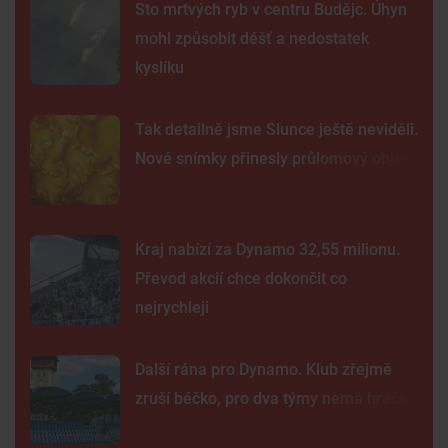
Sto mrtvých ryb v centru Budějc. Úhyn
mohl způsobit déšť a nedostatek
kyslíku
Tak detailně jsme Slunce ještě neviděli.
Nové snímky přinesly průlomový objev
Kraj nabízí za Dynamo 32,55 milionu.
Převod akcií chce dokončit co
nejrychleji
Další rána pro Dynamo. Klub zřejmě
zruší béčko, pro dva týmy nemá hráče