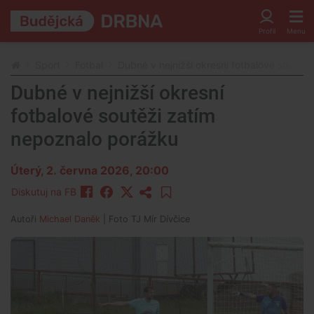
Sport
Fotbal
Dubné v nejnižší okresní fotbalové soutěž
Dubné v nejnižší okresní
fotbalové soutěži zatím
nepoznalo porážku
Úterý, 2. června 2026, 20:00
Diskutuj na FB
Autoři
Michael Daněk
| Foto
TJ Mír Dívčice