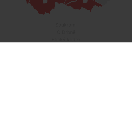
Soukromí
O Drbně
Etický kodex
Kontakt
Inzerce
Práce v Drbně
Nastavení cookies
Všechna práva vyhrazena, jakékoli užití obsahu včetné obsahu
a grafiky podléhá schválení provozovatelem serveru.
Drbna.cz využívá zpravodajství ČTK, jehož obsah je chráněn
autorským zákonem. Přepis, šíření či další zpřístupňování
tohoto obsahu či jeho částí veřejnosti, a to jakýmkoliv