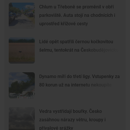
Chlum u Třeboně se proměnil v obří
parkoviště. Auta stojí na chodnících i
uprostřed křížové cesty
Lidé opět spatřili černou kočkovitou
šelmu, tentokrát na Českobudějovicku
Dynamo míří do třetí ligy. Vstupenky za
80 korun už na internetu nekoupíte
Vedra vystřídají bouřky. Česko
zasáhnou nárazy větru, kroupy i
přívalové srážky