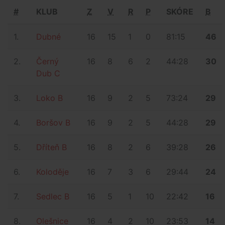
#
KLUB
Z
V
R
P
SKÓRE
B
1.
Dubné
16
15
1
0
81:15
46
2.
Černý
16
8
6
2
44:28
30
Dub C
3.
Loko B
16
9
2
5
73:24
29
4.
Boršov B
16
9
2
5
44:28
29
5.
Dříteň B
16
8
2
6
39:28
26
6.
Koloděje
16
7
3
6
29:44
24
7.
Sedlec B
16
5
1
10
22:42
16
8.
Olešnice
16
4
2
10
23:53
14