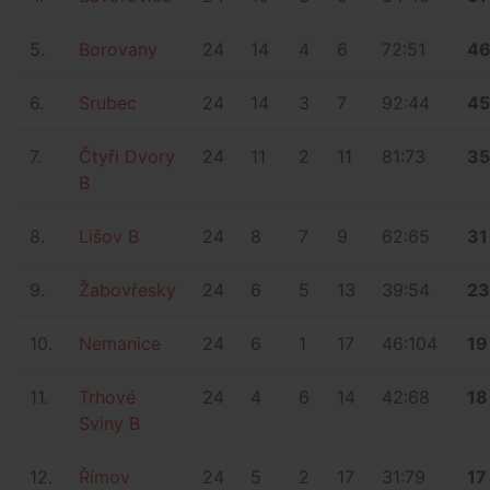
5.
Borovany
24
14
4
6
72:51
4
6.
Srubec
24
14
3
7
92:44
45
7.
Čtyři Dvory
24
11
2
11
81:73
35
B
8.
Lišov B
24
8
7
9
62:65
31
9.
Žabovřesky
24
6
5
13
39:54
23
10.
Nemanice
24
6
1
17
46:104
19
11.
Trhové
24
4
6
14
42:68
18
Sviny B
12.
Římov
24
5
2
17
31:79
17