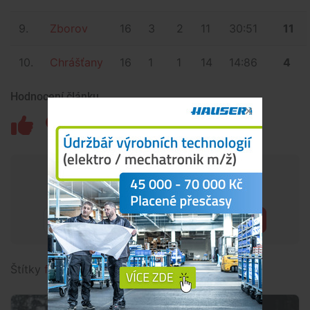
9.
Zborov
16
3
2
11
30:51
11
10.
Chrášťany
16
1
1
14
14:86
4
Hodnocení článku
Chceš mít přehled o tom, co se
děje kolem tebe?
Přihlásit
Štítky
fotbal
,
okresní fotbal
,
fačr
,
sport