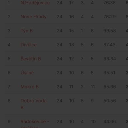
1.
N.Hodějovice
24
17
3
4
76:38
2.
Nové Hrady
24
16
4
4
78:29
3.
Týn B
24
15
1
8
99:58
4.
Dívčice
24
13
5
6
87:43
5.
Ševětín B
24
12
7
5
63:34
6.
Úsilné
24
10
6
8
65:51
7.
Mokré B
24
11
2
11
65:66
8.
Dobrá Voda
24
10
5
9
50:56
B
9.
Radošovice -
24
10
4
10
44:66