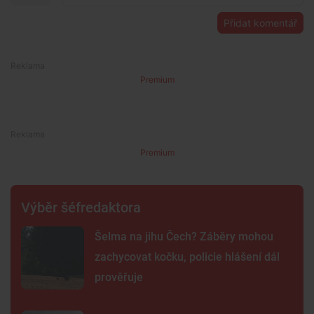
Přidat komentář
Premium
Premium
Výběr šéfredaktora
Šelma na jihu Čech? Záběry mohou
zachycovat kočku, policie hlášení dál
prověřuje