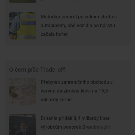
Motorkář zemřel po čelním střetu s
autobusem, obě vozidla po nárazu
začala hořet
O čem píše Trade-off
Přebytek zahraničního obchodu v
červnu meziročně klesl na 15,5
miliardy korun
Británie přidělí 8,4 miliardy liber
výrobcům ponorek Dreadnought