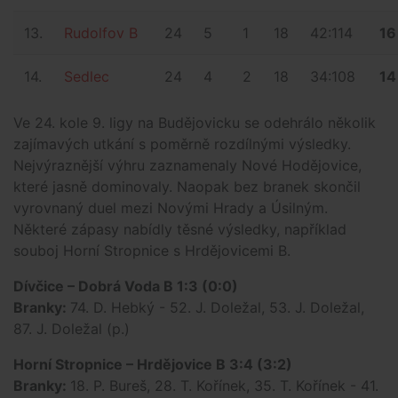
13.
Rudolfov B
24
5
1
18
42:114
16
14.
Sedlec
24
4
2
18
34:108
14
Ve 24. kole 9. ligy na Budějovicku se odehrálo několik
zajímavých utkání s poměrně rozdílnými výsledky.
Nejvýraznější výhru zaznamenaly Nové Hodějovice,
které jasně dominovaly. Naopak bez branek skončil
vyrovnaný duel mezi Novými Hrady a Úsilným.
Některé zápasy nabídly těsné výsledky, například
souboj Horní Stropnice s Hrdějovicemi B.
Dívčice – Dobrá Voda B 1:3 (0:0)
Branky:
74. D. Hebký - 52. J. Doležal, 53. J. Doležal,
87. J. Doležal (p.)
Horní Stropnice – Hrdějovice B 3:4 (3:2)
Branky:
18. P. Bureš, 28. T. Kořínek, 35. T. Kořínek - 41.