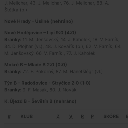
J. Melichar, 43. J. Melichar, 76. J. Melichar, 88. A.
Štětka (p.)
Nové Hrady – Úsilné (nehráno)
Nové Hodějovice – Lipí 9:0 (4:0)
Branky: 1
1. M. Jenšovský, 14. J. Kaholek, 18. V. Farník,
34. D. Plojhar (vl.), 48. J. Kovařík (p.), 62. V. Farník, 64.
M. Jenšovský, 66. V. Farník , 77. J. Kaholek
Mokré B – Mladé B 2:0 (0:0)
Branky:
72. F. Pokorný, 87. M. Hanetšlégr (vl.)
Týn B – Radošovice - Strýčice 2:0 (1:0)
Branky:
9. F. Masák, 60. J. Novák
K. Újezd B – Ševětín B (nehráno)
#
KLUB
Z
V
R
P
SKÓRE