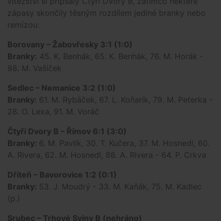
vítězství si připsaly Čtyři Dvory B, zatímco některé
zápasy skončily těsným rozdílem jediné branky nebo
remízou.
Borovany – Žabovřesky 3:1 (1:0)
Branky:
45. K. Benhák, 65. K. Benhák, 76. M. Horák -
88. M. Vašíček
Sedlec – Nemanice 3:2 (1:0)
Branky:
61. M. Rybáček, 67. L. Koňarík, 79. M. Peterka -
28. O. Lexa, 91. M. Voráč
Čtyři Dvory B – Římov 6:1 (3:0)
Branky:
6. M. Pavlík, 30. T. Kučera, 37. M. Hosnedl, 60.
A. Rivera, 62. M. Hosnedl, 88. A. Rivera - 64. P. Crkva
Dříteň – Bavorovice 1:2 (0:1)
Branky:
53. J. Moudrý - 33. M. Kaňák, 75. M. Kadlec
(p.)
Srubec – Trhové Sviny B (nehráno)