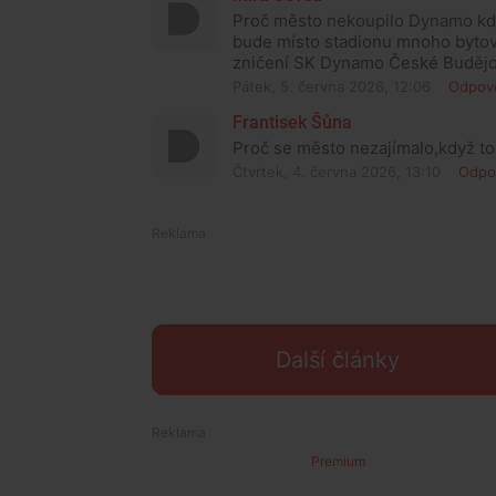
Proč město nekoupilo Dynamo kdyz
bude místo stadionu mnoho bytov
zničení SK Dynamo České Budějo
Pátek, 5. června 2026, 12:06
Odpov
Frantisek Šůna
Proč se město nezajímalo,když to
Čtvrtek, 4. června 2026, 13:10
Odpo
Další články
Premium