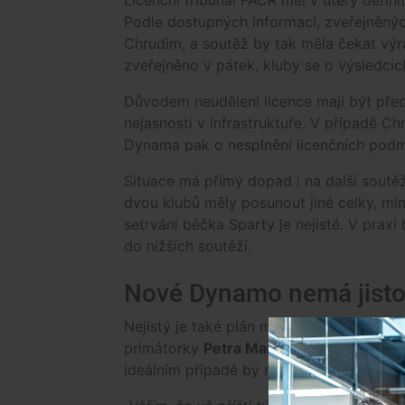
Podle dostupných informací, zveřejněný
Chrudim, a soutěž by tak měla čekat výr
zveřejněno v pátek, kluby se o výsledcí
Důvodem neudělení licence mají být př
nejasnosti v infrastruktuře. V případě Ch
Dynama pak o nesplnění licenčních podm
Situace má přímý dopad i na další soutě
dvou klubů měly posunout jiné celky, mi
setrvání béčka Sparty je nejisté. V prax
do nižších soutěží.
Nové Dynamo nemá jisto
Nejistý je také plán města na vznik nov
primátorky
Petra Maroše
(Naše Česko) 
ideálním případě by měl startovat ve třetí