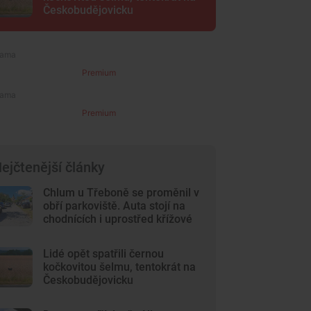
Českobudějovicku
Premium
Premium
ejčtenější články
Chlum u Třeboně se proměnil v
obří parkoviště. Auta stojí na
chodnících i uprostřed křížové
cesty
Lidé opět spatřili černou
kočkovitou šelmu, tentokrát na
Českobudějovicku