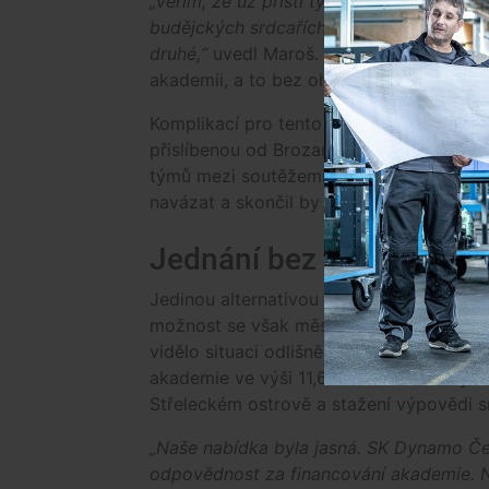
„Věřím, že už příští týden budou předs
budějckých srdcařích, které by začalo ve
druhé,“
uvedl Maroš. Zároveň zdůraznil, 
akademii, a to bez ohledu na vývoj kole
Komplikací pro tento scénář je ale situac
přislíbenou od Brozan, jenže i ty mohou
týmů mezi soutěžemi. Pokud by Brozany zt
navázat a skončil by tak tak mimo ČFL.
Jednání bez výsledku
Jedinou alternativou byl odkup licence 
možnost se však městu přes dlouhá jedn
vidělo situaci odlišně a nabízelo městu vl
akademie ve výši 11,6 milionu korun vým
Střeleckém ostrově a stažení výpovědi 
„Naše nabídka byla jasná. SK Dynamo Čes
odpovědnost za financování akademie. N