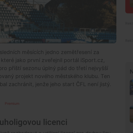
sledních měsících jedno zemětřesení za
teré jako první zveřejnil portál iSport.cz,
o příští sezonu úplný pád do třetí nejvyšší
N
novaný projekt nového městského klubu. Ten
al zachránit, jenže jeho start ČFL není jistý.
Premium
holigovou licenci
tivně rozhodnout o udělení licencí pro druhou ligu.