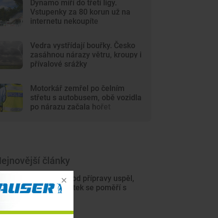
Dynamo míří do třetí ligy.
Vstupenky za 80 korun už na
internetu nekoupíte
Vedra vystřídají bouřky. Česko
zasáhnou nárazy větru, kroupy i
přívalové srážky
Motorkář zemřel po čelním
střetu s autobusem, obě vozidla
po nárazu začala hořet
ejnovější články
Motor na úvod přípravy uspěl,
hned ve čtvrtek se poměří s
Jihlavou