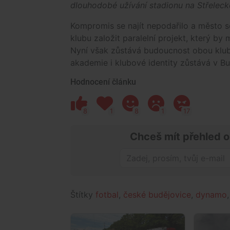
dlouhodobé užívání stadionu na Střeleck
Kompromis se najít nepodařilo a město se
klubu založit paralelní projekt, který b
Nyní však zůstává budoucnost obou klubů
akademie i klubové identity zůstává v Bu
Hodnocení článku
8
1
8
1
17
Chceš mít přehled o
Štítky
fotbal
,
české budějovice
,
dynamo