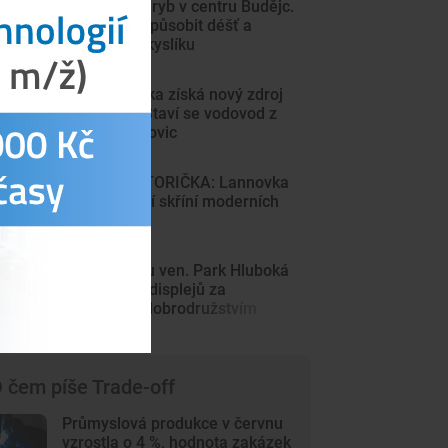
Sto mrtvých ryb v centru Budějc.
Úhyn mohl způsobit déšť a
nedostatek kyslíku
Sever Písecka získá nový zdroj
pitné vody. Staví se vodovod z
Krsic do Mirovic
DRBNA HISTORIČKA: Lannovka
byla výkladní skříní moderních
Budějovic
Z Minecraftu ven. Park Hluboká
láká děti od displejů za
skutečným dobrodružstvím
 čem píše Trade-off
Průmyslová produkce v červnu
vzrostla o 4 %, hodnota zakázek