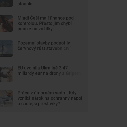
stoupla
Mladí Češi mají finance pod
kontrolou. Přesto jim chybí
peníze na zážitky
Pozemní stavby podpořily
červnový růst stavebnictví
EU uvolnila Ukrajině 3,47
miliardy eur na drony a Gripeny
Práce v úmorném vedru. Kdy
vzniká nárok na ochranný nápoj
a častější přestávky?