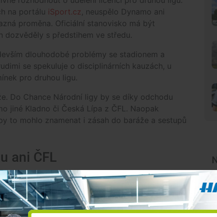
ch na portálu
iSport.cz
, neuspělo Dynamo ani
azná proměna. Oficiální stanovisko má být
ch dozvěděly s předstihem ve středu.
edevším dlouhodobé problémy se stadionem a
rudimi se spekuluje o disciplinárních kauzách, u
ínek pro druhou ligu.
že. Do Chance Národní ligy by se díky odchodu
mo jiné Kladno či Česká Lípa z ČFL. Naopak
i by to mohlo znamenat i zásah do baráže a sestupů
u ani ČFL
N
ého klubu. Městský projekt má podle náměstka
vzniknout nezávisle na současném Dynamu a v
 lize.