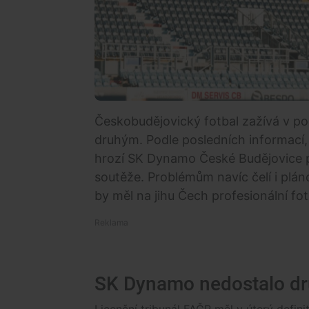
Českobudějovický fotbal zažívá v po
druhým. Podle posledních informací, k
hrozí SK Dynamo České Budějovice pr
soutěže. Problémům navíc čelí i plá
by měl na jihu Čech profesionální fotb
SK Dynamo nedostalo dru
Licenční tribunál FAČR měl v úterý defini