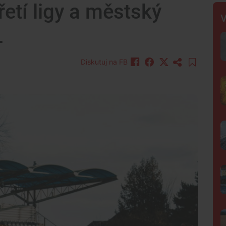
etí ligy a městský
V
L
Diskutuj na FB