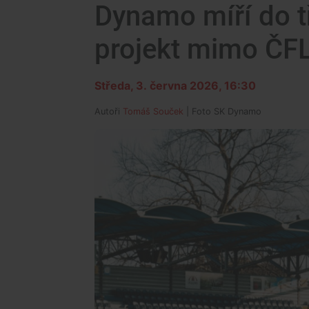
Dynamo míří do tř
projekt mimo ČF
Středa, 3. června 2026, 16:30
Autoři
Tomáš Souček
| Foto
SK Dynamo