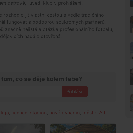
ém ostrově,“
uvedl klub v prohlášení.
 rozhodlo jít vlastní cestou a vedle tradičního
y měl fungovat s podporou soukromých partnerů.
 značně nejistá a otázka profesionálního fotbalu,
dějovicích nadále otevřená.
 tom, co se děje kolem tebe?
Přihlásit
,
liga
,
licence
,
stadion
,
nové dynamo
,
město
,
Alf