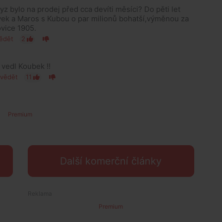
 bylo na prodej před cca devíti měsíci? Do pěti let
ek a Maros s Kubou o par milionů bohatší,výměnou za
vice 1905.
ědět
2
 vedl Koubek !!
vědět
11
Premium
Další komerční články
Premium