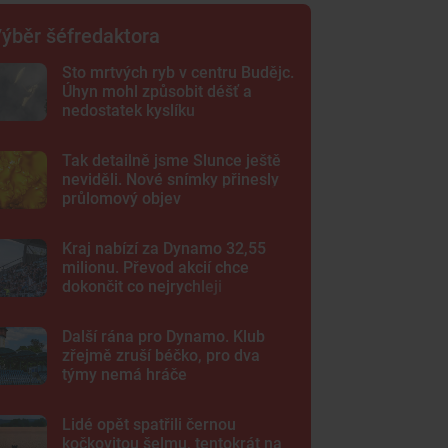
ýběr šéfredaktora
Sto mrtvých ryb v centru Budějc.
Úhyn mohl způsobit déšť a
nedostatek kyslíku
Tak detailně jsme Slunce ještě
neviděli. Nové snímky přinesly
průlomový objev
Kraj nabízí za Dynamo 32,55
milionu. Převod akcií chce
dokončit co nejrychleji
Další rána pro Dynamo. Klub
zřejmě zruší béčko, pro dva
týmy nemá hráče
Lidé opět spatřili černou
kočkovitou šelmu, tentokrát na