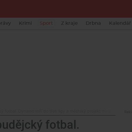
rávy
Krimi
Sport
Z kraje
Drbna
Kalendář 
ký fotbal. Dynamo míří do třetí ligy a městský projekt mimo ČFL
budějcký fotbal.