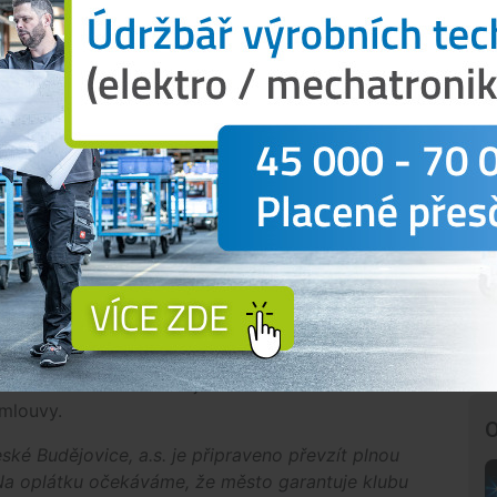
taveny jasné obrysy nového Dynama postaveného na
 třetí lize s jasnou ambicí hned postoupit do
že město i kraj budou dál podporovat mládežnickou
m vlastnické struktury současného klubu.
e kolem třetiligové licence. Nový klub ji má mít
 být ohroženy sestupem v důsledku širšího přesunu
ratily třetí ligu, neměl by nový projekt na co
a pokračování pod stávající značkou Dynama. Tuto
ání s klubem nepodařilo domluvit. SK Dynamo
astní řešení. Klub nabízel převzetí financování
ěnou za dlouhodobé zajištění stadionu na
smlouvy.
O
ké Budějovice, a.s. je připraveno převzít plnou
a oplátku očekáváme, že město garantuje klubu