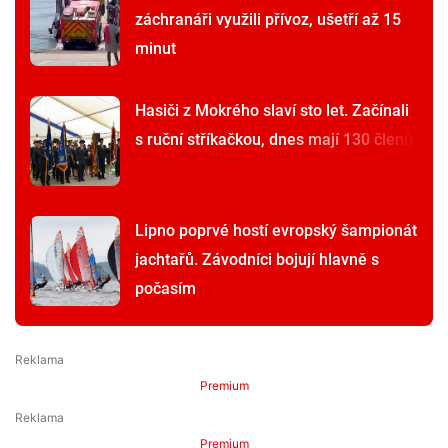
záchranáři využili přívoz, ušetří až 15
minut
Hasiči z Mokrého slaví sto let. Začínali
s ruční stříkačkou, dnes mají 130 členů
Lipno poprvé hostí evropský šampionát
jachtařů. Závodníci bojují hlavně s
počasím
Premium
Premium