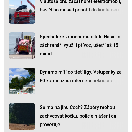
V autosalonu začal hořet elektromobil,
hasiči ho museli ponořit do kontejneru
Spěchali ke zraněnému dítěti. Hasiči a
záchranáři využili přívoz, ušetří až 15
minut
Dynamo míří do třetí ligy. Vstupenky za
80 korun už na internetu nekoupíte
Šelma na jihu Čech? Záběry mohou
zachycovat kočku, policie hlášení dál
prověřuje