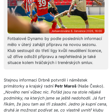
Aktualizováno 6. července 2026, 16:00
Fotbalové Dynamo by podle posledních informací
mělo v úterý zahájit přípravu na novou sezonu.
Klub sestoupil do třetí ligy kvůli neudělení licence,
už dříve odložil přípravu a nepřehledná je také
situace kolem hráčských i trenérských smluv.
Stejnou informaci Drbně potvrdil i náměstek
primátorky a krajský radní
Petr Maroš
(Naše Česko).
„Nového není vůbec nic. Pořád jsou na stole nějaké
podmínky, na kterých jsme se ještě nedohodli. Já furt
říkám, že jsou tam asi tři zásadní. Jedno je kupní cena,
druhá je možnost podívat se, co vlastně uvnitř klubu