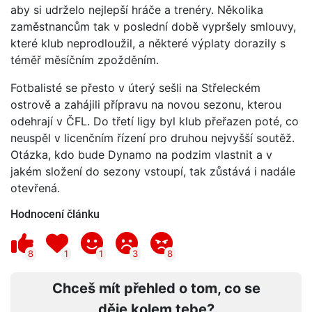
aby si udrželo nejlepší hráče a trenéry. Několika
zaměstnancům tak v poslední době vypršely smlouvy,
které klub neprodloužil, a některé výplaty dorazily s
téměř měsíčním zpožděním.
Fotbalisté se přesto v úterý sešli na Střeleckém
ostrově a zahájili přípravu na novou sezonu, kterou
odehrají v ČFL. Do třetí ligy byl klub přeřazen poté, co
neuspěl v licenčním řízení pro druhou nejvyšší soutěž.
Otázka, kdo bude Dynamo na podzim vlastnit a v
jakém složení do sezony vstoupí, tak zůstává i nadále
otevřená.
Hodnocení článku
8
1
1
3
8
Chceš mít přehled o tom, co se
děje kolem tebe?