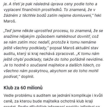
je. A třetí je pak následná úprava ceny podle toho a
vyplacení finančních prostředků. To znamená, že v
žádném z těchhle bodů zatím nejsme domluveni,“
řekl
Maroš.
„Teď jsme někde uprostřed procesu, to znamená, že se
snažíme nějakým způsobem nahlédnout dovnitř, což
se nám zatím moc nedaří, protože k tomu nemáme
ještě všechny podklady,“
popsal Maroš aktuální stav
auditu, který si kraj nechává zpracovat.
„K tomu nám
ještě chybí podklady, takže do toho pořádně nevidíme.
Je to hodně o současné majitelce a dalších lidech, co
všechno nám poskytnou, abychom se do toho mohli
podívat,“
doplnil.
Klub za 60 milionů
Vedle problému s auditem se jednání komplikuje i kvůli
ceně, za kterou bude majitelka ochotná klub kraji
prodat. Podle dřívějších informací portálu inFotbal.cz