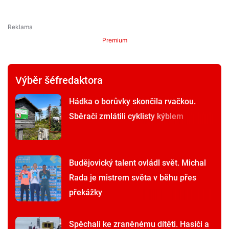
Premium
Výběr šéfredaktora
Hádka o borůvky skončila rvačkou.
Sběrači zmlátili cyklisty kýblem
Budějovický talent ovládl svět. Michal
Rada je mistrem světa v běhu přes
překážky
Spěchali ke zraněnému dítěti. Hasiči a