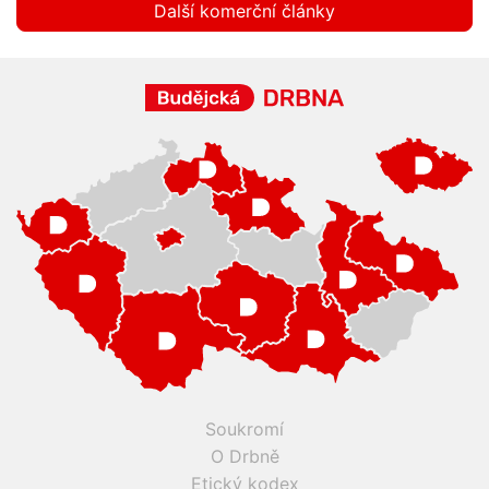
Další komerční články
Soukromí
O Drbně
Etický kodex