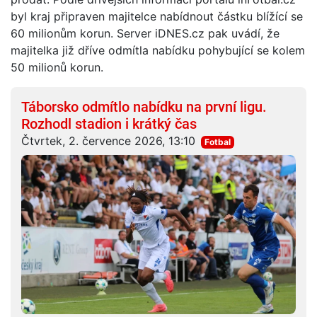
byl kraj připraven majitelce nabídnout částku blížící se
60 milionům korun. Server iDNES.cz pak uvádí, že
majitelka již dříve odmítla nabídku pohybující se kolem
50 milionů korun.
Táborsko odmítlo nabídku na první ligu.
Rozhodl stadion i krátký čas
Čtvrtek, 2. července 2026, 13:10
Fotbal