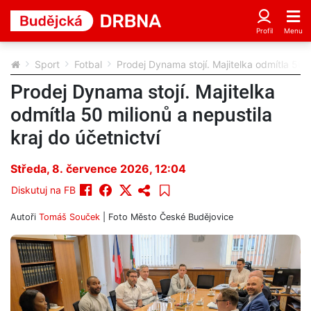
Sport
Fotbal
Prodej Dynama stojí. Majitelka odmítla 50 m
Prodej Dynama stojí. Majitelka
odmítla 50 milionů a nepustila
kraj do účetnictví
Středa, 8. července 2026, 12:04
Diskutuj na FB
Autoři
Tomáš Souček
| Foto
Město České Budějovice