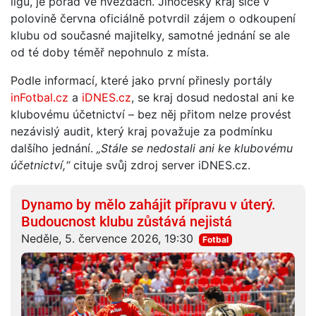
ligu, je pořád ve hvězdách. Jihočeský kraj sice v
polovině června oficiálně potvrdil zájem o odkoupení
klubu od současné majitelky, samotné jednání se ale
od té doby téměř nepohnulo z místa.
Podle informací, které jako první přinesly portály
inFotbal.cz
a
iDNES.cz
, se kraj dosud nedostal ani ke
klubovému účetnictví – bez něj přitom nelze provést
nezávislý audit, který kraj považuje za podmínku
dalšího jednání.
„Stále se nedostali ani ke klubovému
účetnictví,“
cituje svůj zdroj server iDNES.cz.
Dynamo by mělo zahájit přípravu v úterý.
Budoucnost klubu zůstává nejistá
Neděle, 5. července 2026, 19:30
Fotbal