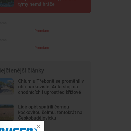
týmy nemá hráče
Premium
Premium
ejčtenější články
Chlum u Třeboně se proměnil v
obří parkoviště. Auta stojí na
chodnících i uprostřed křížové
cesty
Lidé opět spatřili černou
kočkovitou šelmu, tentokrát na
Českobudějovicku