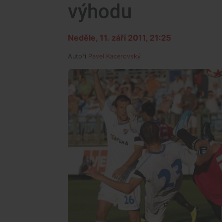
výhodu
Neděle, 11. září 2011, 21:25
Autoři
Pavel Kacerovský