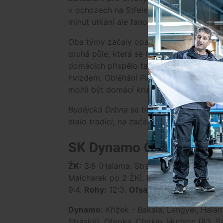
v ochozech na Střeleckém ostrově objevil
minut utkání ale fanoušci neviděli žádno
Oba týmy začaly opatrně, každý ze soupe
druhá půle, která se hrála více méně po
domácích přispělo také vyloučení hostuj
hvizdem. Obléhání Pietrzkiewiczovy svaty
mohli být domácí krutě potrestáni v nast
Budějcká Drbna se bude zápasu mezi Dy
stalo tradicí, na začátku nového pracovn
SK Dynamo České Budějo
ŽK:
3:5 (Halama, Stráský, Ondrášek – M
Malcharek po 2 ŽK).
Rozhodčí:
Kovařík –
9:4.
Rohy:
12:3.
Ofsajdy:
2:2.
Fauly:
17:1
Dynamo:
Křížek - Bakala, Lengyel, Halam
Stráský), Otepka, Chirkin, Hudson (83. S