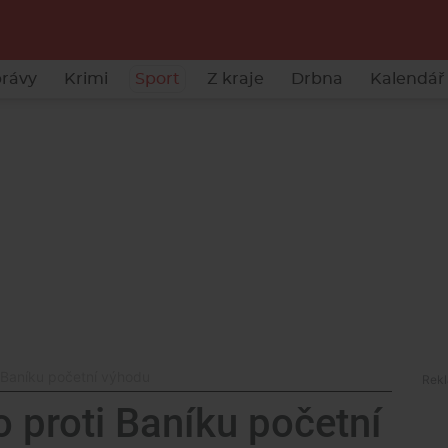
rávy
Krimi
Sport
Z kraje
Drbna
Kalendář 
 Baníku početní výhodu
 proti Baníku početní