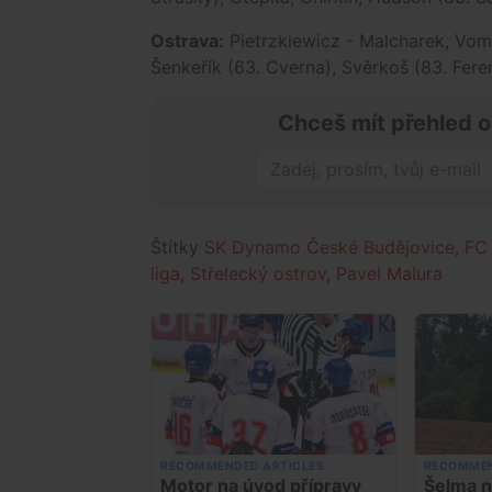
Ostrava:
Pietrzkiewicz - Malcharek, Vom
Šenkeřík (63. Cverna), Svěrkoš (83. Feren
Chceš mít přehled o
Štítky
SK Dynamo České Budějovice
,
FC 
liga
,
Střelecký ostrov
,
Pavel Malura