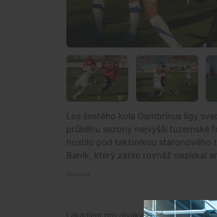
Los šestého kola Gambrinus ligy sve
průběhu sezony nejvyšší tuzemské 
hostilo pod taktovkou staronového tr
Baník, který zatím rovněž nezískal a
Lákadlem pro diváky mělo být zlevněné 