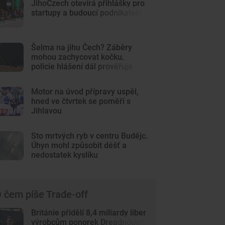
JihoCzech otevírá přihlášky pro
startupy a budoucí podnikatele
Šelma na jihu Čech? Záběry
mohou zachycovat kočku,
policie hlášení dál prověřuje
Motor na úvod přípravy uspěl,
hned ve čtvrtek se poměří s
Jihlavou
Sto mrtvých ryb v centru Budějc.
Úhyn mohl způsobit déšť a
nedostatek kyslíku
 čem píše Trade-off
Británie přidělí 8,4 miliardy liber
výrobcům ponorek Dreadnought