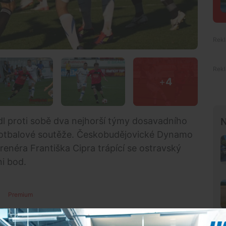
+
4
dl proti sobě dva nejhorší týmy dosavadního
N
fotbalové soutěže. Českobudějovické Dynamo
enéra Františka Cipra trápící se ostravský
ni bod.
Premium
vstupné ve výši pouhých 50 korun, proto se také