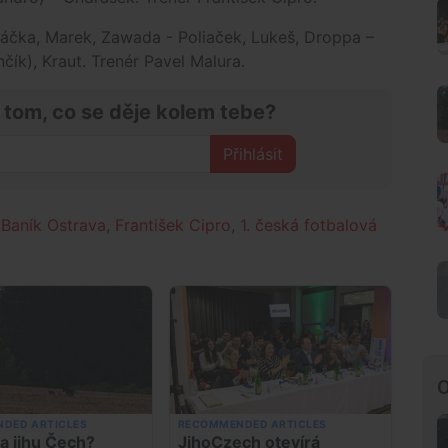
áčka, Marek, Zawada - Poliaček, Lukeš, Droppa –
čík), Kraut. Trenér Pavel Malura.
 tom, co se děje kolem tebe?
Přihlásit
Baník Ostrava
,
František Cipro
,
1. česká fotbalová
O