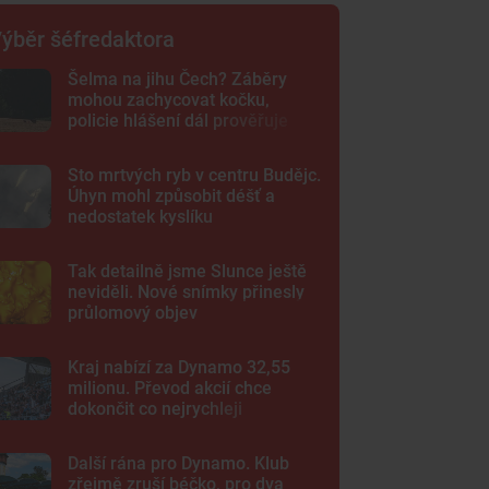
ýběr šéfredaktora
Šelma na jihu Čech? Záběry
mohou zachycovat kočku,
policie hlášení dál prověřuje
Sto mrtvých ryb v centru Budějc.
Úhyn mohl způsobit déšť a
nedostatek kyslíku
Tak detailně jsme Slunce ještě
neviděli. Nové snímky přinesly
průlomový objev
Kraj nabízí za Dynamo 32,55
milionu. Převod akcií chce
dokončit co nejrychleji
Další rána pro Dynamo. Klub
zřejmě zruší béčko, pro dva