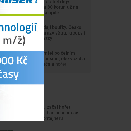
Dynamo míří do třetí ligy.
Vstupenky za 80 korun už na
internetu nekoupíte
Vedra vystřídají bouřky. Česko
zasáhnou nárazy větru, kroupy i
přívalové srážky
Motorkář zemřel po čelním
střetu s autobusem, obě vozidla
po nárazu začala hořet
ejnovější články
V autosalonu začal hořet
elektromobil, hasiči ho museli
ponořit do kontejneru