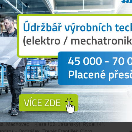
y více než tři tisícovky diváků. Za devadesát
u branku.
řů se bál udělat chybu. Více vzruchu přinesla až
d taktovkou Dynama. Místy až drtivému tlaku
ícího Pavla Malcharka třicet minut před závěrečným
ně však ovoce s gólovou příchutí nesklidilo, navíc
aveném čase, když Kraut nastřelil jen břevno.
namem a Baníkem podrobněji věnovat, jak už se
ího týdne.
vice – FC Baník Ostrava 0:0
N
alcharek 2, Zawada, Droppa, Marek).
ČK:
0:1 (60.
 Mencl, Urban.
Střely na bránu:
6:4.
Střely mimo:
2.
Diváci:
3314.
a, Machovec – Klesa (62. Jasanský), Rýdel (41.
andro) – Ondrášek. Trenér František Cipro.