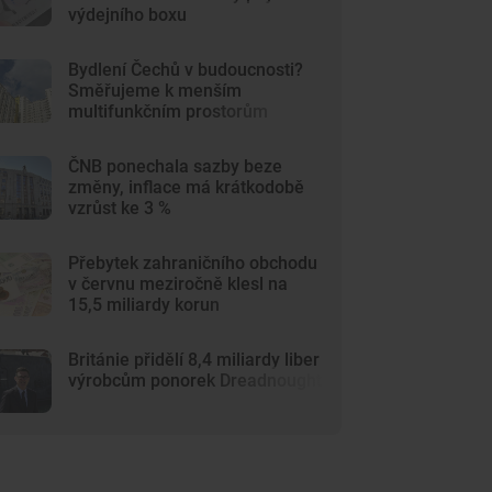
výdejního boxu
Bydlení Čechů v budoucnosti?
Směřujeme k menším
multifunkčním prostorům
ČNB ponechala sazby beze
změny, inflace má krátkodobě
vzrůst ke 3 %
Přebytek zahraničního obchodu
v červnu meziročně klesl na
15,5 miliardy korun
Británie přidělí 8,4 miliardy liber
výrobcům ponorek Dreadnought