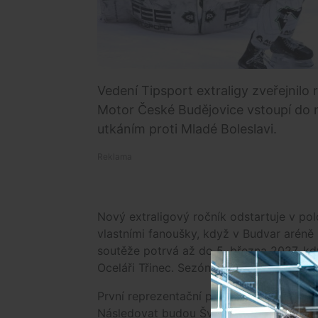
Vedení Tipsport extraligy zveřejnilo
Motor České Budějovice vstoupí do 
utkáním proti Mladé Boleslavi.
Nový extraligový ročník odstartuje v pol
vlastními fanoušky, když v Budvar aréně 
soutěže potrvá až do 5. března 2027, kd
Oceláři Třinec. Sezónu jako obvykle přeru
První reprezentační pauza je na program
Následovat budou Švýcarské hry v termín