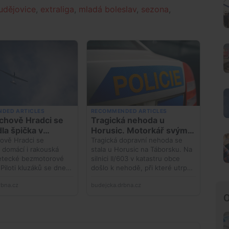
udějovice
,
extraliga
,
mladá boleslav
,
sezona
,
O