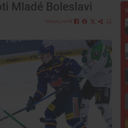
ti Mladé Boleslavi
V
Diskutuj na FB