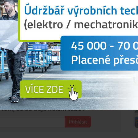
, vyvrcholením sezony pak může být případný sedmý
ři naplánován na 30. dubna 2027.
sezony doznat dílčích změn v závislosti na
vzájemné dohodě klubů například kvůli účasti klubů
n apod.
České Budějovice
naleznete na stránkách klubu
.
N
 tom, co se děje kolem tebe?
Přihlásit