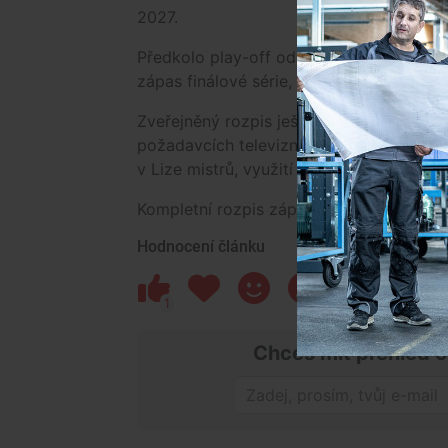
2027.
Předkolo play-off odstartuje 8. března
zápas finálové série, který je v kalendá
Zveřejněný rozpis ještě může v průběhu 
požadavcích televizních vysílatelů nebo 
v Lize mistrů, využití multifunkčních aré
Kompletní rozpis zápasů Banes Motoru 
Hodnocení článku
1
Chceš mít přehled o