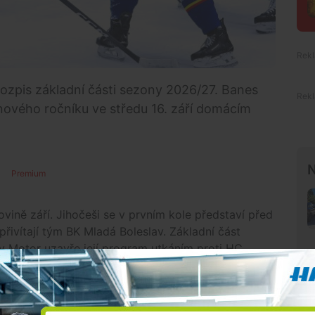
 rozpis základní části sezony 2026/27. Banes
nového ročníku ve středu 16. září domácím
N
Premium
ovině září. Jihočeši se v prvním kole představí před
přivítají tým BK Mladá Boleslav. Základní část
y Motor uzavře její program utkáním proti HC
ší tři reprezentační přestávky.
u od 2. do 8. listopadu během Finských her.
u 7.-13. prosince a Švédské hry od 8. do 14. února