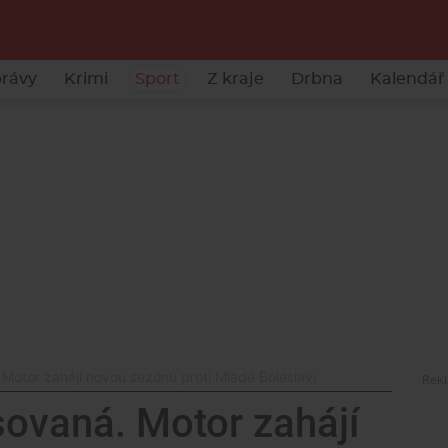
rávy
Krimi
Sport
Z kraje
Drbna
Kalendář 
. Motor zahájí novou sezónu proti Mladé Boleslavi
osovaná. Motor zahájí