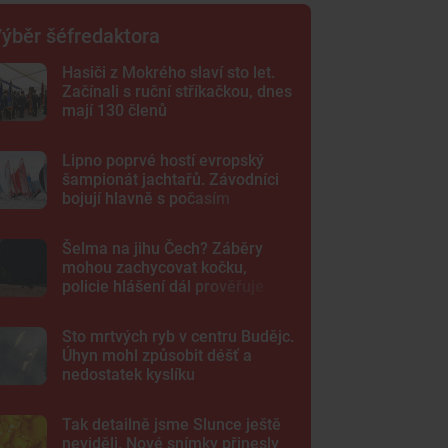
ýběr šéfredaktora
Hasiči z Mokrého slaví sto let.
Začínali s ruční stříkačkou, dnes
mají 130 členů
Lipno poprvé hostí evropský
šampionát jachtařů. Závodníci
bojují hlavně s počasím
Šelma na jihu Čech? Záběry
mohou zachycovat kočku,
policie hlášení dál prověřuje
Sto mrtvých ryb v centru Budějc.
Úhyn mohl způsobit déšť a
nedostatek kyslíku
Tak detailně jsme Slunce ještě
neviděli. Nové snímky přinesly