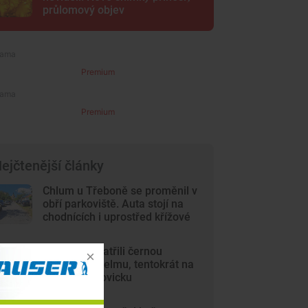
průlomový objev
Premium
Premium
ejčtenější články
Chlum u Třeboně se proměnil v
obří parkoviště. Auta stojí na
chodnících i uprostřed křížové
cesty
Lidé opět spatřili černou
kočkovitou šelmu, tentokrát na
Českobudějovicku