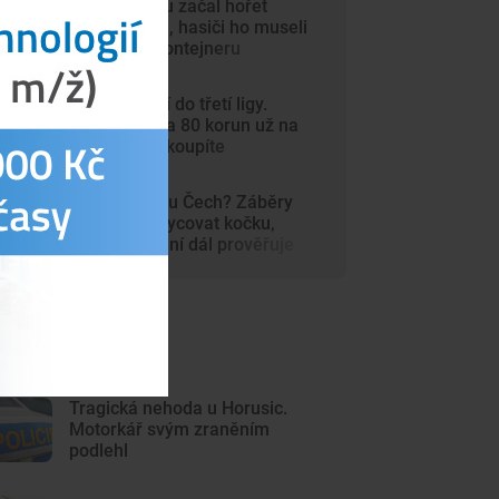
V autosalonu začal hořet
elektromobil, hasiči ho museli
ponořit do kontejneru
Dynamo míří do třetí ligy.
Vstupenky za 80 korun už na
internetu nekoupíte
Šelma na jihu Čech? Záběry
mohou zachycovat kočku,
policie hlášení dál prověřuje
ejnovější články
Tragická nehoda u Horusic.
Motorkář svým zraněním
podlehl