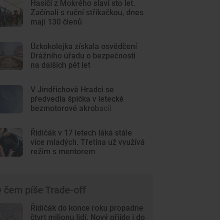
Hasiči z Mokrého slaví sto let.
Začínali s ruční stříkačkou, dnes
mají 130 členů
Úzkokolejka získala osvědčení
Drážního úřadu o bezpečnosti
na dalších pět let
V Jindřichově Hradci se
předvedla špička v letecké
bezmotorové akrobacii
Řidičák v 17 letech láká stále
více mladých. Třetina už využívá
režim s mentorem
 čem píše Trade-off
Řidičák do konce roku propadne
čtvrt milionu lidí. Nový přijde i do