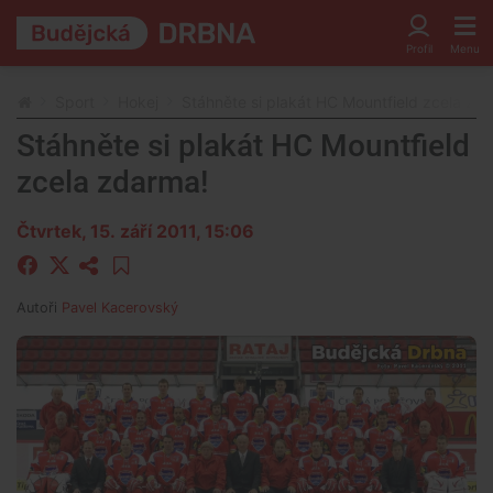
Sport
Hokej
Stáhněte si plakát HC Mountfield zcela zd
Stáhněte si plakát HC Mountfield
zcela zdarma!
Čtvrtek, 15. září 2011, 15:06
Autoři
Pavel Kacerovský