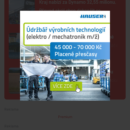
Kraj nabízí za Dynamo 32,55 milionu.
Převod akcií chce dokončit co
nejrychleji
Další rána pro Dynamo. Klub zřejmě
zruší béčko, pro dva týmy nemá hráče
Lidé opět spatřili černou kočkovitou
šelmu, tentokrát na Českobudějovicku
Premium