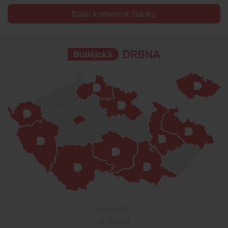
Další komerční články
Soukromí
O Drbně