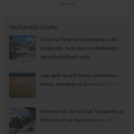
Premium
Nejčtenější články
Chlum u Třeboně se proměnil v obří
parkoviště. Auta stojí na chodnících i
uprostřed křížové cesty
Lidé opět spatřili černou kočkovitou
šelmu, tentokrát na Českobudějovicku
Dynamo míří do třetí ligy. Vstupenky za
80 korun už na internetu nekoupíte