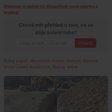
Stáhnout si plakát HC Mountfield zcela zdarma a
legálně!
Chceš mít přehled o tom, co se
děje kolem tebe?
Přihlásit
Štítky
plakát
,
Mountfield Hradec Králové
,
Madeta
Motor České Budějovice
,
Budvar aréna