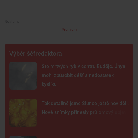
Premium
Výběr šéfredaktora
Sto mrtvých ryb v centru Budějc. Úhyn
mohl způsobit déšť a nedostatek
kyslíku
Tak detailně jsme Slunce ještě neviděli.
Nové snímky přinesly průlomový objev