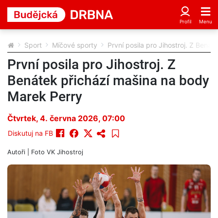
Sport
Míčové sporty
První posila pro Jihostroj. Z Bená
První posila pro Jihostroj. Z
Benátek přichází mašina na body
Marek Perry
Čtvrtek, 4. června 2026, 07:00
Diskutuj na FB
Autoři
| Foto
VK Jihostroj