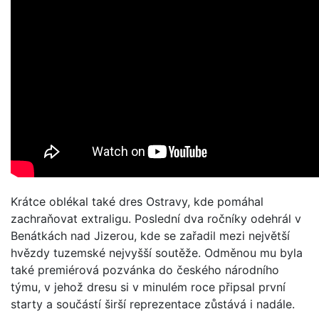
Krátce oblékal také dres Ostravy, kde pomáhal
zachraňovat extraligu. Poslední dva ročníky odehrál v
Benátkách nad Jizerou, kde se zařadil mezi největší
hvězdy tuzemské nejvyšší soutěže. Odměnou mu byla
také premiérová pozvánka do českého národního
týmu, v jehož dresu si v minulém roce připsal první
starty a součástí širší reprezentace zůstává i nadále.