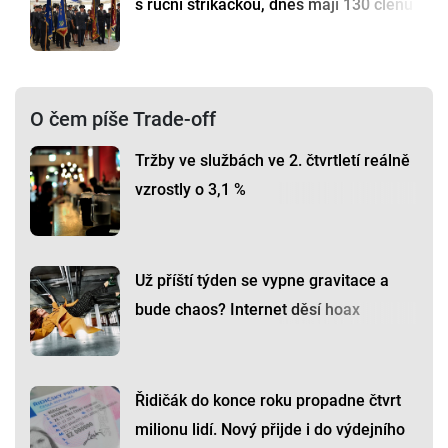
s ruční stříkačkou, dnes mají 130 členů
O čem píše Trade-off
Tržby ve službách ve 2. čtvrtletí reálně
vzrostly o 3,1 %
Už příští týden se vypne gravitace a
bude chaos? Internet děsí hoax
Řidičák do konce roku propadne čtvrt
milionu lidí. Nový přijde i do výdejního