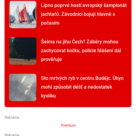
Lipno poprvé hostí evropský šampionát
jachtařů. Závodníci bojují hlavně s
počasím
Šelma na jihu Čech? Záběry mohou
zachycovat kočku, policie hlášení dál
prověřuje
Sto mrtvých ryb v centru Budějc. Úhyn
mohl způsobit déšť a nedostatek
kyslíku
Premium