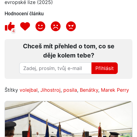
evropské lize (2025)
Hodnocení článku
4
Chceš mít přehled o tom, co se
děje kolem tebe?
Přihlásit
Štítky
volejbal
,
Jihostroj
,
posila
,
Benátky
,
Marek Perry