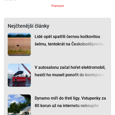
Premium
Nejčtenější články
Lidé opět spatřili černou kočkovitou
šelmu, tentokrát na Českobudějovicku
V autosalonu začal hořet elektromobil,
hasiči ho museli ponořit do kontejneru
Dynamo míří do třetí ligy. Vstupenky za
80 korun už na internetu nekoupíte