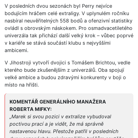
V posledních dvou sezonách byl Perry nejvíce
bodujícím hráčem celé extraligy. V uplynulém ročníku
nasbíral neuvěřitelných 558 bodů a ofenzivní statistiky
ovládl s obrovským náskokem. Pro osmadvacetiletého
univerzála tak přichází další velký krok – vůbec poprvé
v kariéře se stává součástí klubu s nejvyššími
ambicemi.
V Jihostroji vytvoří dvojici s Tomášem Brichtou, vedle
kterého bude zkušenějším z univerzálů. Oba spojují
velké ambice a budou zdravými konkurenty v boji o
místo na hřišti.
KOMENTÁŘ GENERÁLNÍHO MANAŽERA
ROBERTA MIFKY:
„Marek si svou pozici v extralize vybudoval
poctivou prací a je vidět, že má správně
nastavenou hlavu. Přestože patřil v posledních