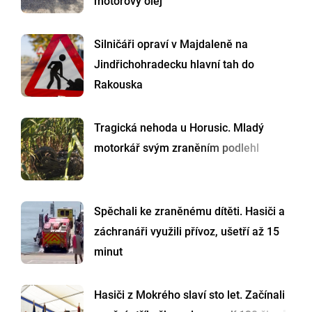
motorový olej
Silničáři opraví v Majdaleně na
Jindřichohradecku hlavní tah do
Rakouska
Tragická nehoda u Horusic. Mladý
motorkář svým zraněním podlehl
Spěchali ke zraněnému dítěti. Hasiči a
záchranáři využili přívoz, ušetří až 15
minut
Hasiči z Mokrého slaví sto let. Začínali