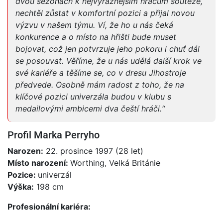
dvou sezonách k nejvýraznějším hráčům soutěže,
nechtěl zůstat v komfortní pozici a přijal novou
výzvu v našem týmu. Ví, že ho u nás čeká
konkurence a o místo na hřišti bude muset
bojovat, což jen potvrzuje jeho pokoru i chuť dál
se posouvat. Věříme, že u nás udělá další krok ve
své kariéře a těšíme se, co v dresu Jihostroje
předvede. Osobně mám radost z toho, že na
klíčové pozici univerzála budou v klubu s
medailovými ambicemi dva čeští hráči.“
Profil Marka Perryho
Narozen:
22. prosince 1997 (28 let)
Místo narození:
Worthing, Velká Británie
Pozice:
univerzál
Výška:
198 cm
Profesionální kariéra: