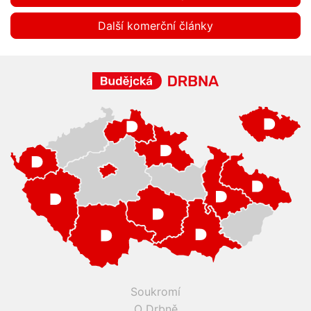
Další komerční články
Soukromí
O Drbně