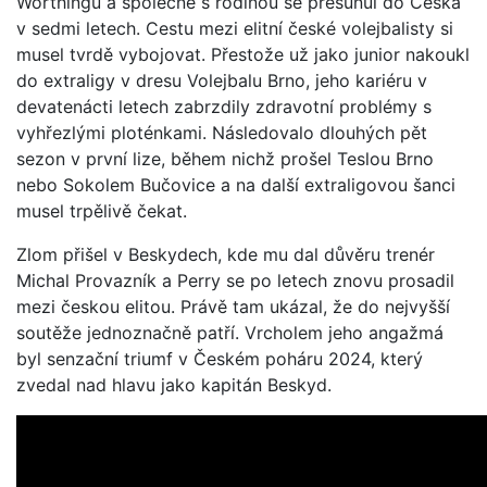
Worthingu a společně s rodinou se přesunul do Česka
v sedmi letech. Cestu mezi elitní české volejbalisty si
musel tvrdě vybojovat. Přestože už jako junior nakoukl
do extraligy v dresu Volejbalu Brno, jeho kariéru v
devatenácti letech zabrzdily zdravotní problémy s
vyhřezlými ploténkami. Následovalo dlouhých pět
sezon v první lize, během nichž prošel Teslou Brno
nebo Sokolem Bučovice a na další extraligovou šanci
musel trpělivě čekat.
Zlom přišel v Beskydech, kde mu dal důvěru trenér
Michal Provazník a Perry se po letech znovu prosadil
mezi českou elitou. Právě tam ukázal, že do nejvyšší
soutěže jednoznačně patří. Vrcholem jeho angažmá
byl senzační triumf v Českém poháru 2024, který
zvedal nad hlavu jako kapitán Beskyd.