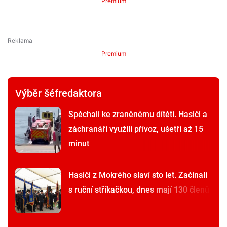
Premium
Premium
Výběr šéfredaktora
Spěchali ke zraněnému dítěti. Hasiči a
záchranáři využili přívoz, ušetří až 15
minut
Hasiči z Mokrého slaví sto let. Začínali
s ruční stříkačkou, dnes mají 130 členů