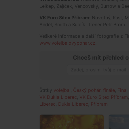
Leikep, Zajíček, Vencovský, Burrow a Bee
VK Euro Sitex Příbram:
Novotný, Kust, Má
Anděl, Smith a Kuplík. Trenér Petr Brom.
Veškeré informace a další fotografie z 
www.volejbalovypohar.cz
.
Chceš mít přehled o
Štítky
volejbal
,
Český pohár
,
finále
,
Final
VK Dukla Liberec
,
VK Euro Sitex Příbram
Liberec
,
Dukla Liberec
,
Příbram