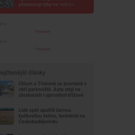
přesouvají ryby ve velkém
Premium
Premium
ejčtenější články
Chlum u Třeboně se proměnil v
obří parkoviště. Auta stojí na
chodnících i uprostřed křížové
cesty
Lidé opět spatřili černou
kočkovitou šelmu, tentokrát na
Českobudějovicku