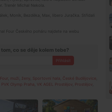
r. Trenér Michal Nekola.
lek, Moník, Bezděka, Max, libero Juračka. Střídali
Final Four Českého poháru najdete na webu
 tom, co se děje kolem tebe?
Přihlásit
 Four
,
muži
,
ženy
,
Sportovní hala
,
České Budějovice
,
,
PVK Olymp Praha
,
VK AGEL Prostějov
,
Prostějov
,