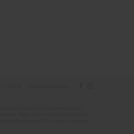
e v Drbně
Nastavení cookies
podléhá schválení provozovatelem serveru.
onem. Přepis, šíření či další zpřístupňování
z předchozího souhlasu ČTK výslovně zakázáno.