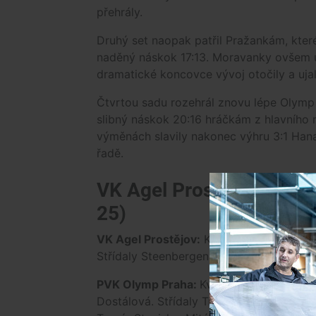
přehrály.
Druhý set naopak patřil Pražankám, které 
naděný náskok 17:13. Moravanky ovšem u
dramatické koncovce vývoj otočily a ujal
Čtvrtou sadu rozehrál znovu lépe Olymp 
slibný náskok 20:16 hráčkám z hlavního 
výměnách slavily nakonec výhru 3:1 Hana
řadě.
VK Agel Prostějov - PVK 
25)
VK Agel Prostějov:
Kossányiová, Carter, 
Střídaly Steenbergen, Soares, Hutinski a
PVK Olymp Praha:
Kvapilová, Moudrová,
Dostálová. Střídaly Trnková, Vinklerová