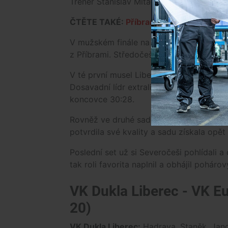
Trenér Stanislav Mitáč.
ČTĚTE TAKÉ:
Příbram nepustila Jihostr
V mužském finále na sebe narazily týmy 
z Příbrami. Středočeši drželi krok s je
V té první musel Liberec dokonce otáčet n
Dosavadní lídr extraligové tabulky ale u
koncovce 30:28.
Rovněž ve druhé sadě Příbram statečně 
potvrdila své kvality a sadu získala opě
Poslední set už si Severočeši pohlídali a
tak roli favorita naplnil a obhájil pohárový
VK Dukla Liberec - VK Eu
20)
VK Dukla Liberec:
Hadrava, Staněk, Janou