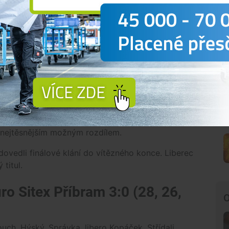
oj do finále Českého poháru
Dukly Liberec a přemožitele budějckého Jihostroje
dnoznačným favoritem ve dvou úvodních sadách.
epříznivé skóre a odvrátit i tři setboly soupeře.
kázal psychickou odolnost a zvítězil v dramatické
vzdorovala a znovu se hrálo o každý míč. Dukla
t nejtěsnějším možným rozdílem.
 dovedli finálové klání do vítězného konce. Liberec
 titul.
ro Sitex Příbram 3:0 (28, 26,
O
ch, Hýský, Správka, libero Kopáček. Střídali