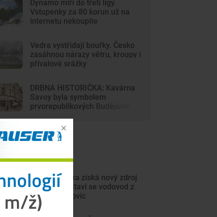
Dynamo míří do třetí ligy.
Vstupenky za 80 korun už na
internetu nekoupíte
Vedra vystřídají bouřky. Česko
zasáhnou nárazy větru, kroupy i
přívalové srážky
DRBNA HISTORIČKA: Kavárna
Savoy byla symbolem
prvorepublikových Budějovic
ejnovější články
Sever Písecka získá nový zdroj
pitné vody. Staví se vodovod z
Krsic do Mirovic