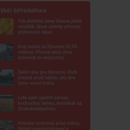
ýběr šéfredaktora
Tak detailně jsme Slunce ještě
neviděli. Nové snímky přinesly
průlomový objev
Kraj nabízí za Dynamo 32,55
milionu. Převod akcií chce
dokončit co nejrychleji
Další rána pro Dynamo. Klub
zřejmě zruší béčko, pro dva
týmy nemá hráče
Lidé opět spatřili černou
kočkovitou šelmu, tentokrát na
Českobudějovicku
Rybníky vysychají před očima.
Rybáři omezují krmení a