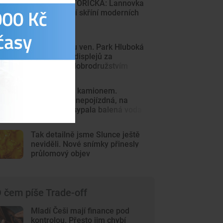
DRBNA HISTORIČKA: Lannovka
byla výkladní skříní moderních
Budějovic
Z Minecraftu ven. Park Hluboká
láká děti od displejů za
skutečným dobrodružstvím
Střet vlaku s kamionem.
Souprava je nepojízdná, na
koleje se vysypala balená voda
Tak detailně jsme Slunce ještě
neviděli. Nové snímky přinesly
průlomový objev
 čem píše Trade-off
Mladí Češi mají finance pod
kontrolou. Přesto jim chybí