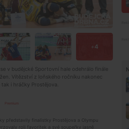
+
4
e v budějcké Sportovní hale odehrálo finále
N
žen. Vítězství z loňského ročníku nakonec
, tak i hráčky Prostějova.
Premium
y představily finalistky Prostějova a Olympu
zovaly roli favoritek a své soupeřky jasně