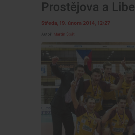
Prostějova a Lib
Středa, 19. února 2014, 12:27
Autoři
Martin Špát