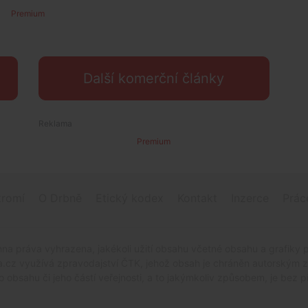
Premium
Další komerční články
Premium
romí
O Drbně
Etický kodex
Kontakt
Inzerce
Prác
na práva vyhrazena, jakékoli užití obsahu včetné obsahu a grafiky 
.cz využívá zpravodajství ČTK, jehož obsah je chráněn autorským zák
o obsahu či jeho částí veřejnosti, a to jakýmkoliv způsobem, je be