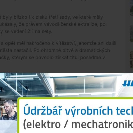
byly blízko i k zisku třetí sady, ve které měly
kázaly, že právem vévodí ženské extralize, po
y se vedení 2:1 na sety.
a opět měl nakročeno k vítězství, jenomže ani další
města nestačil. Po ohromné bitvě a dramatických
čky, kterým se povedlo získat titul posedmé v
Olymp Praha 3:1 (17, -21, 25,
N
Malesevic, Borovinšek, Vincouorová, libero Jášová.
 Růžičková. Trenér Miroslav Čada.
 Hodanová, Halibrichová, Mlejnková, libero
, Kopecká, Sládková, Škrampalová a Jančaříková.