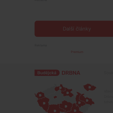
Další články
Premium
Souk
Všech
Drbna
tohot