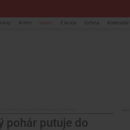
rávy
Krimi
Sport
Z kraje
Drbna
Kalendář 
ký pohár putuje do Prostějova a Liberce
ý pohár putuje do