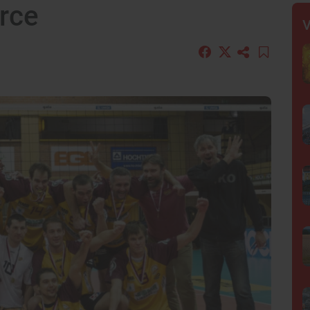
erce
V