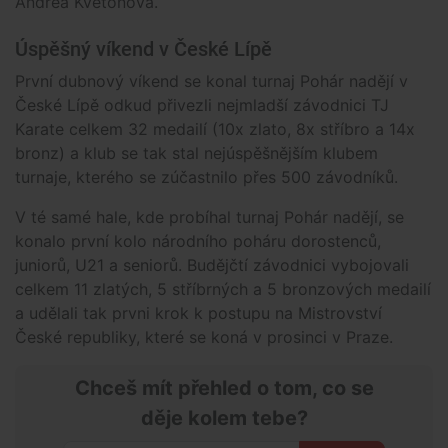
Andrea Květoňová.
Úspěšný víkend v České Lípě
První dubnový víkend se konal turnaj Pohár nadějí v
České Lípě odkud přivezli nejmladší závodnici TJ
Karate celkem 32 medailí (10x zlato, 8x stříbro a 14x
bronz) a klub se tak stal nejúspěšnějším klubem
turnaje, kterého se zúčastnilo přes 500 závodníků.
V té samé hale, kde probíhal turnaj Pohár nadějí, se
konalo první kolo národního poháru dorostenců,
juniorů, U21 a seniorů. Budějčtí závodnici vybojovali
celkem 11 zlatých, 5 stříbrných a 5 bronzových medailí
a udělali tak prvni krok k postupu na Mistrovství
České republiky, které se koná v prosinci v Praze.
Chceš mít přehled o tom, co se
děje kolem tebe?