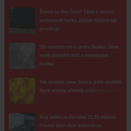
Šelma na jihu Čech? Záběry mohou
zachycovat kočku, policie hlášení dál
prověřuje
Sto mrtvých ryb v centru Budějc. Úhyn
mohl způsobit déšť a nedostatek
kyslíku
Tak detailně jsme Slunce ještě neviděli.
Nové snímky přinesly průlomový objev
Kraj nabízí za Dynamo 32,55 milionu.
Převod akcií chce dokončit co