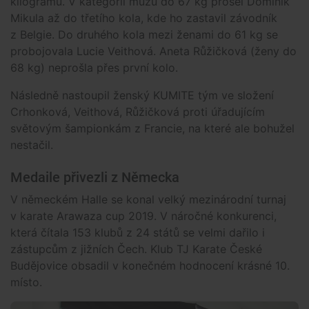
kilogramů. V kategorii mužů do 67 kg prošel Dominik
Mikula až do třetího kola, kde ho zastavil závodník
z Belgie. Do druhého kola mezi ženami do 61 kg se
probojovala Lucie Veithová. Aneta Růžičková (ženy do
68 kg) neprošla přes první kolo.
Následně nastoupil ženský KUMITE tým ve složení
Crhonková, Veithová, Růžičková proti úřadujícím
světovým šampionkám z Francie, na které ale bohužel
nestačil.
Medaile přivezli z Německa
V německém Halle se konal velký mezinárodní turnaj
v karate Arawaza cup 2019. V náročné konkurenci,
která čítala 153 klubů z 24 států se velmi dařilo i
zástupcům z jižních Čech. Klub TJ Karate České
Budějovice obsadil v konečném hodnocení krásné 10.
místo.