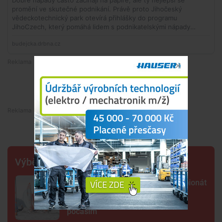
Premium
Premium
Výběr šéfredaktora
Lipno poprvé hostí evropský šampionát
jachtařů. Závodníci bojují hlavně s
počasím