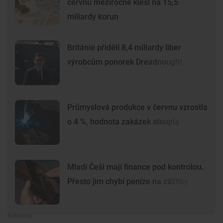
červnu meziročně klesl na 15,5
miliardy korun
Británie přidělí 8,4 miliardy liber
výrobcům ponorek Dreadnought
Průmyslová produkce v červnu vzrostla
o 4 %, hodnota zakázek stoupla
Mladí Češi mají finance pod kontrolou.
Přesto jim chybí peníze na zážitky