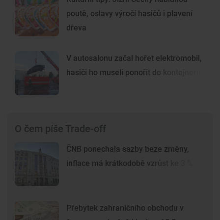
poutě, oslavy výročí hasičů i plavení
dřeva
V autosalonu začal hořet elektromobil,
hasiči ho museli ponořit do kontejneru
O čem píše Trade-off
ČNB ponechala sazby beze změny,
inflace má krátkodobě vzrůst ke 3 %
Přebytek zahraničního obchodu v