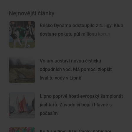
Nejnovější články
Béčko Dynama odstoupilo z 4. ligy. Klub
dostane pokutu půl milionu korun
Volary postaví novou čističku
odpadních vod. Má pomoci zlepšit
kvalitu vody v Lipně
Lipno poprvé hostí evropský šampionát
jachtařů. Závodníci bojují hlavně s
počasím
Kulturní tipy: Jižní Čechy nabídnou