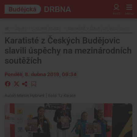
Sport
Ostatní sporty
Karatisté z Českých Budějovic sla
Karatisté z Českých Budějovic
slavili úspěchy na mezinárodních
soutěžích
Pondělí, 8. dubna 2019, 09:34
Autoři
Martin Hybrant
| Foto
TJ Karate