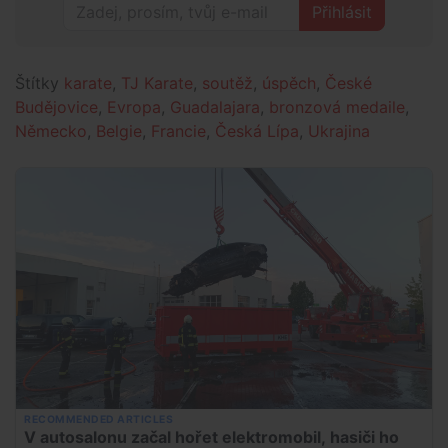
Přihlásit
Štítky
karate
,
TJ Karate
,
soutěž
,
úspěch
,
České
Budějovice
,
Evropa
,
Guadalajara
,
bronzová medaile
,
Německo
,
Belgie
,
Francie
,
Česká Lípa
,
Ukrajina