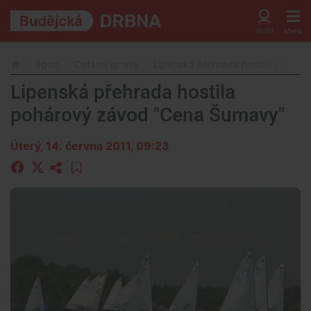
Sport
Ostatní sporty
Lipenská přehrada hostila pohár
Lipenská přehrada hostila
pohárový závod "Cena Šumavy"
Úterý, 14. června 2011, 09:23