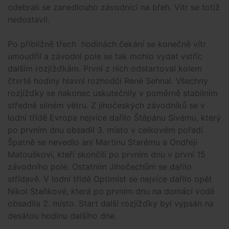
odebrali se zanedlouho závodníci na břeh. Vítr se totiž
nedostavil.
Po přibližně třech hodinách čekání se konečně vítr
umoudřil a závodní pole se tak mohlo vydat vstříc
dalším rozjížďkám. První z nich odstartoval kolem
čtvrté hodiny hlavní rozhodčí René Sehnal. Všechny
rozjížďky se nakonec uskutečnily v poměrně stabilním
středně silném větru. Z jihočeských závodníků se v
lodní třídě Evropa nejvíce dařilo Štěpánu Sivému, který
po prvním dnu obsadil 3. místo v celkovém pořadí.
Špatně se nevedlo ani Martinu Starému a Ondřeji
Matouškovi, kteří skončili po prvním dnu v první 15
závodního pole. Ostatním Jihočechům se dařilo
střídavě. V lodní třídě Optimist se nejvíce dařilo opět
Nikol Staňkové, která po prvním dnu na domácí vodě
obsadila 2. místo. Start další rozjížďky byl vypsán na
desátou hodinu dalšího dne.