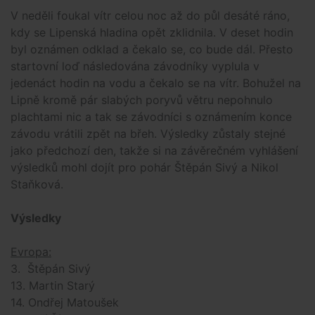
V neděli foukal vítr celou noc až do půl desáté ráno,
kdy se Lipenská hladina opět zklidnila. V deset hodin
byl oznámen odklad a čekalo se, co bude dál. Přesto
startovní loď následována závodníky vyplula v
jedenáct hodin na vodu a čekalo se na vítr. Bohužel na
Lipně kromě pár slabých poryvů větru nepohnulo
plachtami nic a tak se závodníci s oznámením konce
závodu vrátili zpět na břeh. Výsledky zůstaly stejné
jako předchozí den, takže si na závěrečném vyhlášení
výsledků mohl dojít pro pohár Štěpán Sivý a Nikol
Staňková.
Výsledky
Evropa:
3. Štěpán Sivý
13. Martin Starý
14. Ondřej Matoušek