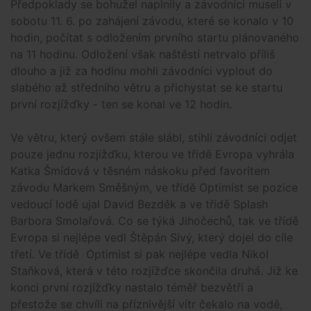
Předpoklady se bohužel naplnily a závodníci museli v
sobotu 11. 6. po zahájení závodu, které se konalo v 10
hodin, počítat s odložením prvního startu plánovaného
na 11 hodinu. Odložení však naštěstí netrvalo příliš
dlouho a již za hodinu mohli závodníci vyplout do
slabého až středního větru a přichystat se ke startu
první rozjížďky - ten se konal ve 12 hodin.
Ve větru, který ovšem stále slábl, stihli závodníci odjet
pouze jednu rozjížďku, kterou ve třídě Evropa vyhrála
Katka Šmídová v těsném náskoku před favoritem
závodu Markem Směšným, ve třídě Optimist se pozice
vedoucí lodě ujal David Bezděk a ve třídě Splash
Barbora Smolařová. Co se týká Jihočechů, tak ve třídě
Evropa si nejlépe vedl Štěpán Sivý, který dojel do cíle
třetí. Ve třídě Optimist si pak nejlépe vedla Nikol
Staňková, která v této rozjížďce skončila druhá. Již ke
konci první rozjížďky nastalo téměř bezvětří a
přestože se chvíli na příznivější vítr čekalo na vodě,