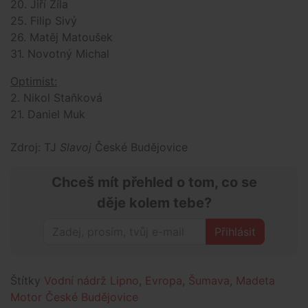
20. Jiří Žíla
25. Filip Sivý
26. Matěj Matoušek
31. Novotný Michal
Optimist:
2. Nikol Staňková
21. Daniel Muk
Zdroj: TJ
Slavoj
České Budějovice
Chceš mít přehled o tom, co se
děje kolem tebe?
Přihlásit
Štítky
Vodní nádrž Lipno
,
Evropa
,
Šumava
,
Madeta
Motor České Budějovice