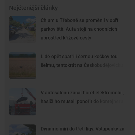
Nejčtenější články
Chlum u Třeboně se proměnil v obří
parkoviště. Auta stojí na chodnících i
uprostřed křížové cesty
Lidé opět spatřili černou kočkovitou
šelmu, tentokrát na Českobudějovicku
V autosalonu začal hořet elektromobil,
hasiči ho museli ponořit do kontejneru
Dynamo míří do třetí ligy. Vstupenky za