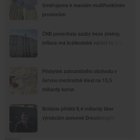
Směřujeme k menším multifunkčním
prostorům
ČNB ponechala sazby beze změny,
inflace má krátkodobě vzrůst ke 3 %
Přebytek zahraničního obchodu v
červnu meziročně klesl na 15,5
miliardy korun
Británie přidělí 8,4 miliardy liber
výrobcům ponorek Dreadnought