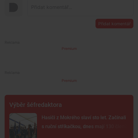
Přidat komentář
Premium
Premium
Výběr šéfredaktora
Hasiči z Mokrého slaví sto let. Začínali
s ruční stříkačkou, dnes mají 130 členů