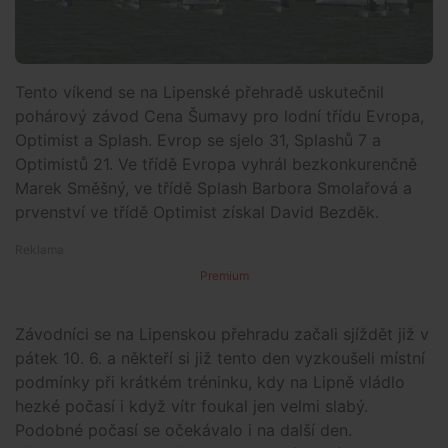
Tento víkend se na Lipenské přehradě uskutečnil
pohárový závod Cena Šumavy pro lodní třídu Evropa,
Optimist a Splash. Evrop se sjelo 31, Splashů 7 a
Optimistů 21. Ve třídě Evropa vyhrál bezkonkurenčně
Marek Směšný, ve třídě Splash Barbora Smolařová a
prvenství ve třídě Optimist získal David Bezděk.
Premium
Závodníci se na Lipenskou přehradu začali sjíždět již v
pátek 10. 6. a někteří si již tento den vyzkoušeli místní
podmínky při krátkém tréninku, kdy na Lipně vládlo
hezké počasí i když vítr foukal jen velmi slabý.
Podobné počasí se očekávalo i na další den.