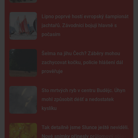
Lipno poprvé hostí evropský šampionát
jachtařů. Závodníci bojují hlavně s
počasím
Šelma na jihu Čech? Záběry mohou
zachycovat kočku, policie hlášení dál
prověřuje
Sto mrtvých ryb v centru Budějc. Úhyn
mohl způsobit déšť a nedostatek
kyslíku
Tak detailně jsme Slunce ještě neviděli.
Nové snímky přinesly průlomový objev