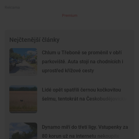
Premium
Nejčtenější články
Chlum u Třeboně se proměnil v obří
parkoviště. Auta stojí na chodnících i
uprostřed křížové cesty
Lidé opět spatřili černou kočkovitou
šelmu, tentokrát na Českobudějovicku
Dynamo míří do třetí ligy. Vstupenky za
80 korun už na internetu nekoupíte