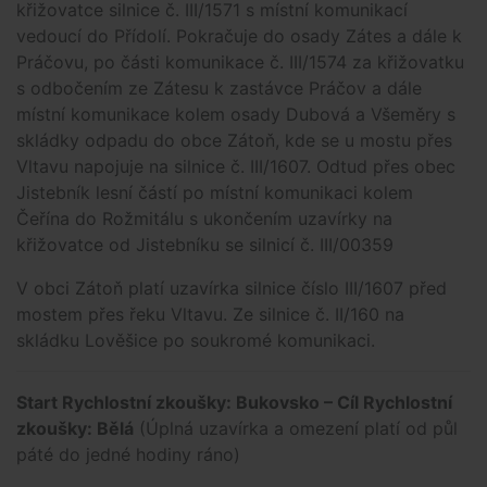
křižovatce silnice č. III/1571 s místní komunikací
vedoucí do Přídolí. Pokračuje do osady Zátes a dále k
Práčovu, po části komunikace č. III/1574 za křižovatku
s odbočením ze Zátesu k zastávce Práčov a dále
místní komunikace kolem osady Dubová a Všeměry s
skládky odpadu do obce Zátoň, kde se u mostu přes
Vltavu napojuje na silnice č. III/1607. Odtud přes obec
Jistebník lesní částí po místní komunikaci kolem
Čeřína do Rožmitálu s ukončením uzavírky na
křižovatce od Jistebníku se silnicí č. III/00359
V obci Zátoň platí uzavírka silnice číslo III/1607 před
mostem přes řeku Vltavu. Ze silnice č. II/160 na
skládku Lověšice po soukromé komunikaci.
Start Rychlostní zkoušky: Bukovsko – Cíl Rychlostní
zkoušky: Bělá
(Úplná uzavírka a omezení platí od půl
páté do jedné hodiny ráno)