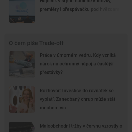
Háječek v srpnu nabídne kultovky,
premiéry i přespávačku pod hvězdami
O čem píše Trade-off
Práce v úmorném vedru. Kdy vzniká
nárok na ochranný nápoj a častější
přestávky?
Rozhovor: Investice do rovnátek se
vyplatí. Zanedbaný chrup může stát
mnohem víc
Maloobchodní tržby v červnu vzrostly o