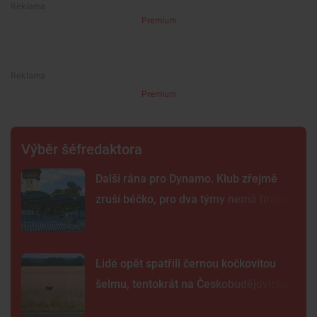
Premium
Premium
Výběr šéfredaktora
Další rána pro Dynamo. Klub zřejmě
zruší béčko, pro dva týmy nemá hráče
Lidé opět spatřili černou kočkovitou
šelmu, tentokrát na Českobudějovicku