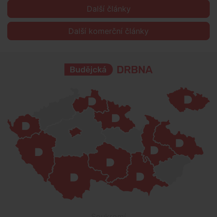
Další články
Další komerční články
Soukromí