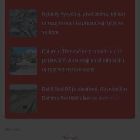
Rybníky vysychají před očima. Rybáři
omezují krmení a přesouvají ryby ve
velkém
Chlum u Třeboně se proměnil v obří
parkoviště. Auta stojí na chodnících i
uprostřed křížové cesty
Další část D3 je otevřená. Obyvatelům
Dolního Dvořiště uleví od kamionů
Premium