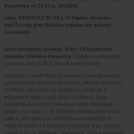
Besednice ve 21:35 je ZRUŠEN.
Linky 330011/22,29,30 a 31 Kaplice-Benešov
nad Černou přes Blansko pojedou dle pokynů
pořadatelů.
Start Rychlostní zkoušky: Bída – Cíl Rychlostní
zkoušky: Předlesí-Kamenice
(Úplná uzavírka nebo
omezení platí od 8:10 do půl sedmé večer)
Uzavírka v osadě Bída od katastru obce Besednice
pokračuje na zastávku Besednice,,Mlýnek na silnici č.
III/14625, pokračuje do Soběnova na náves s
průjezdem statku, celé návsi Soběnova. Dále
pokračuje po místní komunikaci směr Děkanské
Skaliny, po silnici č. III/1543 na začátek obce Ličov.
Déle z této silnice po místních komunikacích do
Velkých Skalin a k Dalekým Popelicím a po lesních
cestách do do Předlesí – Kamenice. Silnice uzavřena