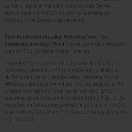
po MK k hlavní silnici Klení-Benešov nad Černou.
Komunikace č. III/14625 od Blanka uzavřena od
začátku obce Soběnov až na náves.
Start Rychlostní zkoušky: Pohorská Ves – Cíl
Rychlostní zkoušky: Tichá
(Úplná uzavírka a omezení
platí od 7:50 do šesté hodiny večerní)
Pohorská Ves ve směru od Benešova nad Černou od
křižovatky silnice č. III/1549 s křižovatkou silnice č.
III/15410 na Lužnici – průjezd obcí Pohorská Ves ke
hřbitovu, dále odbočení na Malonty po silnici č. II/158 –
průjezd obcí Malonty přes náves, silnice č. II/158
uzavřena až ke křižovatce do nové části u č. p. 18. Po
odbočení na Bělou trasa pokračuje po silnici č. III/1585
směr Cetviny a po silnici č. III/1584 do osady Tichá (po
č. p. 40, 153).