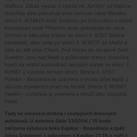
službou. Zákaz vjezdu u vjezdu na „Kotlinu“ od Kaplice.
Uzavírka dále pokračuje přes centrum návsi Blansko
silnici č. III/14625 směr Soběnov po křižovatku s místní
komunikací směr Přísečno, kudy pokračuje do obce
Smrhov a dále přes křížení se silnicí č. II/157 (Malče-
zastávka), déle vede po silnici č. III/15717 do Malče a
dále po MK přes Chlum, Pod Horou do okrajové části
Svatého Janu nad Malší s průjezdem statku. Uzavírka
končí na místní komunikaci spojující statek se silnicí č.
III/1567 u výjezdu na tuto silnici. Silnice č. II/157
Pořešín - Besednice je uzavřena u mostu přes Malši z
důvodu stavebních prací na mostě. Silnice č. III/1567
Velešín – Ločenice je otevřena a slouží jako objízdná
trasa!
Tady se omezení dotkne i cestujících linkových
autobusů. U autobus číslo 330004 / 15 bude
zařízena výluková linka Kaplice – Besednice a zpět
(přes Soběnov) s odjezdem z Kaplice 21:19 a zpět z