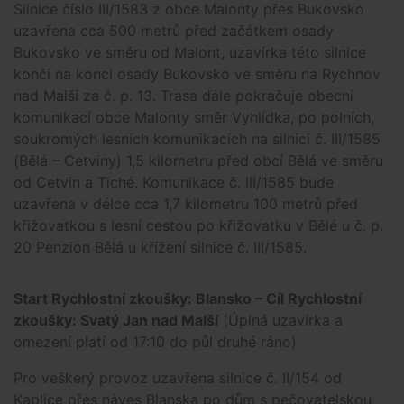
Silnice číslo III/1583 z obce Malonty přes Bukovsko
uzavřena cca 500 metrů před začátkem osady
Bukovsko ve směru od Malont, uzavírka této silnice
končí na konci osady Bukovsko ve směru na Rychnov
nad Malší za č. p. 13. Trasa dále pokračuje obecní
komunikací obce Malonty směr Vyhlídka, po polních,
soukromých lesních komunikacích na silnici č. III/1585
(Bělá – Cetviny) 1,5 kilometru před obcí Bělá ve směru
od Cetvin a Tiché. Komunikace č. III/1585 bude
uzavřena v délce cca 1,7 kilometru 100 metrů před
křižovatkou s lesní cestou po křižovatku v Bělé u č. p.
20 Penzion Bělá u křížení silnice č. III/1585.
Start Rychlostní zkoušky: Blansko – Cíl Rychlostní
zkoušky: Svatý Jan nad Malší
(Úplná uzavírka a
omezení platí od 17:10 do půl druhé ráno)
Pro veškerý provoz uzavřena silnice č. II/154 od
Kaplice přes náves Blanska po dům s pečovatelskou