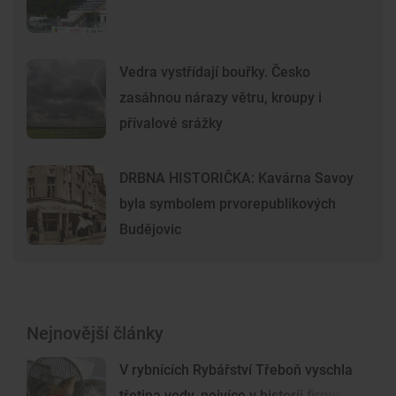
Vedra vystřídají bouřky. Česko
zasáhnou nárazy větru, kroupy i
přívalové srážky
DRBNA HISTORIČKA: Kavárna Savoy
byla symbolem prvorepublikových
Budějovic
Nejnovější články
V rybnících Rybářství Třeboň vyschla
třetina vody, nejvíce v historii firmy