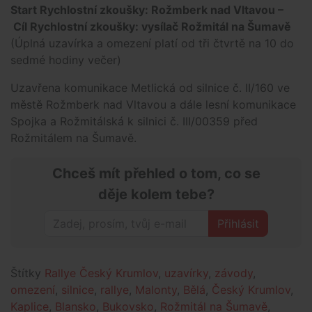
Start Rychlostní zkoušky: Rožmberk nad Vltavou –
Cíl Rychlostní zkoušky: vysílač Rožmitál na Šumavě
(Úplná uzavírka a omezení platí od tři čtvrtě na 10 do
sedmé hodiny večer)
Uzavřena komunikace Metlická od silnice č. II/160 ve
městě Rožmberk nad Vltavou a dále lesní komunikace
Spojka a Rožmitálská k silnici č. III/00359 před
Rožmitálem na Šumavě.
Chceš mít přehled o tom, co se
děje kolem tebe?
Přihlásit
Štítky
Rallye Český Krumlov
,
uzavírky
,
závody
,
omezení
,
silnice
,
rallye
,
Malonty
,
Bělá
,
Český Krumlov
,
Kaplice
,
Blansko
,
Bukovsko
,
Rožmitál na Šumavě
,