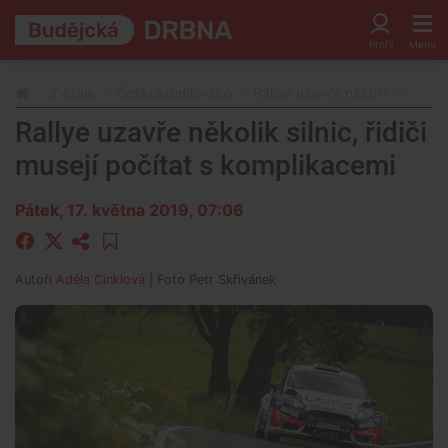
Z kraje
Českokrumlovsko
Rallye uzavře několik silnic, ř
Rallye uzavře několik silnic, řidiči
musejí počítat s komplikacemi
Pátek, 17. května 2019, 07:06
Autoři
Adéla Cinklová
| Foto
Petr Skřivánek