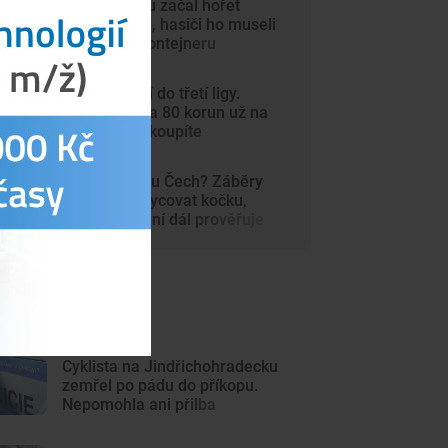
V autosalonu začal hořet
elektromobil, hasiči ho museli
ponořit do kontejneru
Dynamo míří do třetí ligy.
Vstupenky za 80 korun už na
internetu nekoupíte
Šelma na jihu Čech? Záběry
mohou zachycovat kočku,
policie hlášení dál prověřuje
ejnovější články
Cyklista na Jindřichohradecku
zemřel po pádu do příkopu.
Nepomohla ani přilba