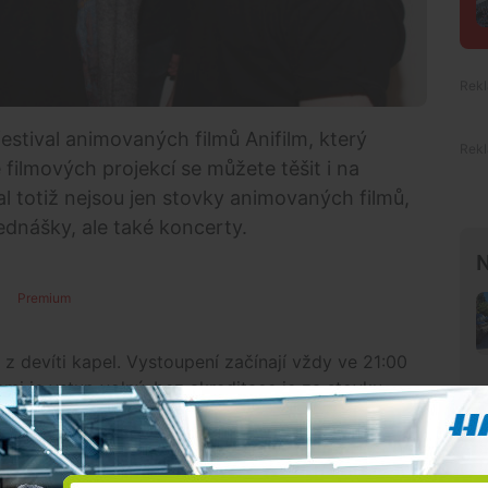
festival animovaných filmů Anifilm, který
 filmových projekcí se můžete těšit i na
 totiž nejsou jen stovky animovaných filmů,
dnášky, ale také koncerty.
N
Premium
z devíti kapel. Vystoupení začínají vždy ve 21:00
i je vstup volný, bez akreditace je za stovku.
eňská indie popová dvojice TeePee. O den
apel Noví lidé, kombinující darkwave s
apela Ghost of You. Čtvrteční večer bude