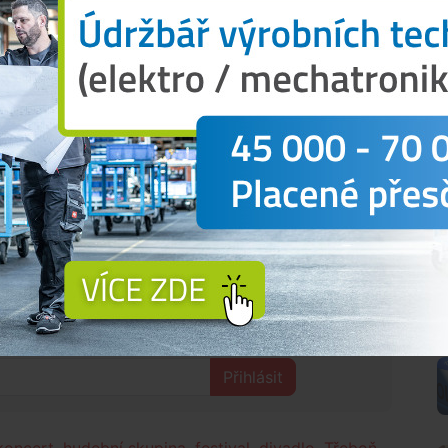
ickými aranžemi v podání kapely Čáry života a
k-rapovými písničkami.
 v dubnu pokřtila nové album “Hyper Hyper” a hned
 WWW zahrají v pátek 10. května. Poslední
 v podání dua Dukla a po nich zahraje
nuje jazz, rap a pop.
ypravit na koncert Střídmých klusáků v kulisách
ou tvorbou, propojující hudbu s divadlem, poezií a
webových stránkých
.
N
 tom, co se děje kolem tebe?
Přihlásit
koncert
,
hudební skupina
,
festival
,
divadlo
,
Třeboň
,