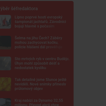
ýběr šéfredaktora
Lipno poprvé hostí evropský
šampionát jachtařů. Závodníci
bojují hlavně s počasím
Šelma na jihu Čech? Záběry
mohou zachycovat kočku,
policie hlášení dál prověřuje
Sto mrtvých ryb v centru Budějc.
Úhyn mohl způsobit déšť a
nedostatek kyslíku
Tak detailně jsme Slunce ještě
neviděli. Nové snímky přinesly
průlomový objev
Kraj nabízí za Dynamo 32,55
milionu. Převod akcií chce