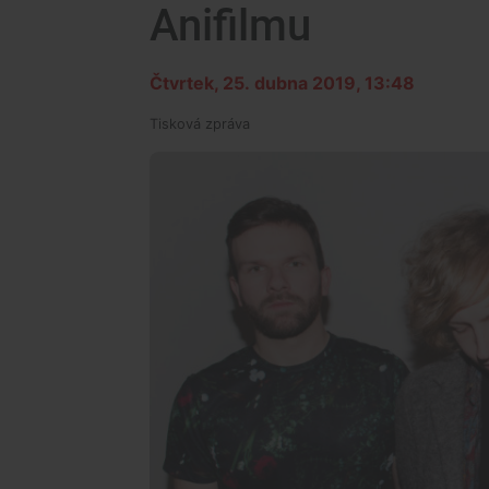
Anifilmu
Čtvrtek, 25. dubna 2019, 13:48
Tisková zpráva