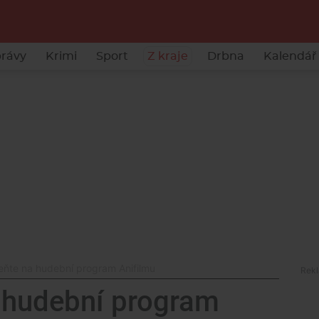
rávy
Krimi
Sport
Z kraje
Drbna
Kalendář 
te na hudební program Anifilmu
hudební program