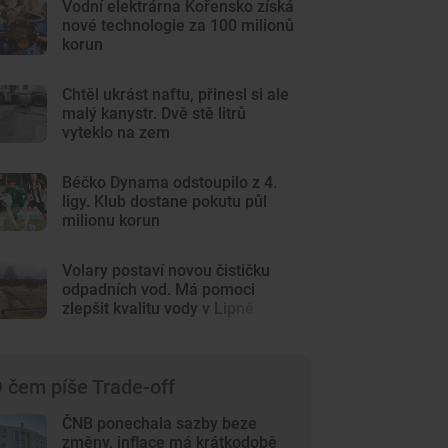
Vodní elektrárna Kořensko získá
nové technologie za 100 milionů
korun
Chtěl ukrást naftu, přinesl si ale
malý kanystr. Dvě stě litrů
vyteklo na zem
Béčko Dynama odstoupilo z 4.
ligy. Klub dostane pokutu půl
milionu korun
Volary postaví novou čističku
odpadních vod. Má pomoci
zlepšit kvalitu vody v Lipně
 čem píše Trade-off
ČNB ponechala sazby beze
změny, inflace má krátkodobě