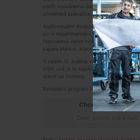
patřit vzdušnému dark popu s minimalist
slovenské zpěvačce Katarzii s jejími fol
Audiovizuální dvojice Space Love, která
po ní experimentální elektronická kapela
festivalový večer nás čeká kytarový pop
kapela Market, která ve své tvorbě kombi
V neděli 12. května ve 14:00 se můžete v
višní, což je to kapela s vlastní autorsk
stand-up comedy.
Kompletní program festivalu najdete na
Chceš mít přehled o
Štítky
Anifilm
,
program
,
festivat
,
hudba
,