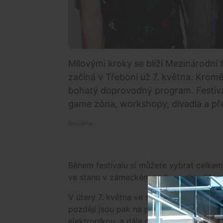
Mílovými kroky se blíží Mezinárodní 
začíná v Třeboni už 7. května. Kromě
bohatý doprovodný program. Festival
game zóna, workshopy, divadla a pře
Během festivalu si můžete vybrat celkem 
ve stanu v zámeckém parku, s akreditacem
V úterý 7. května ve stanu vystoupí plz
později jsou pak na programu koncerty k
elektronikou, a dále pak indie rocková k