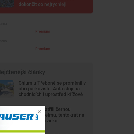
dokončit co nejrychleji
Premium
Premium
ejčtenější články
Chlum u Třeboně se proměnil v
obří parkoviště. Auta stojí na
chodnících i uprostřed křížové
cesty
Lidé opět spatřili černou
kočkovitou šelmu, tentokrát na
Českobudějovicku