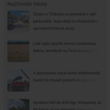
Nejčtenější články
Chlum u Třeboně se proměnil v obří
parkoviště. Auta stojí na chodnících i
uprostřed křížové cesty
Lidé opět spatřili černou kočkovitou
šelmu, tentokrát na Českobudějovicku
V autosalonu začal hořet elektromobil,
hasiči ho museli ponořit do kontejneru
Dynamo míří do třetí ligy. Vstupenky za
80 korun už na internetu nekoupíte