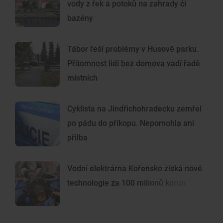
vody z řek a potoků na zahrady či
bazény
Tábor řeší problémy v Husově parku.
Přítomnost lidí bez domova vadí řadě
místních
Cyklista na Jindřichohradecku zemřel
po pádu do příkopu. Nepomohla ani
přilba
Vodní elektrárna Kořensko získá nové
technologie za 100 milionů korun