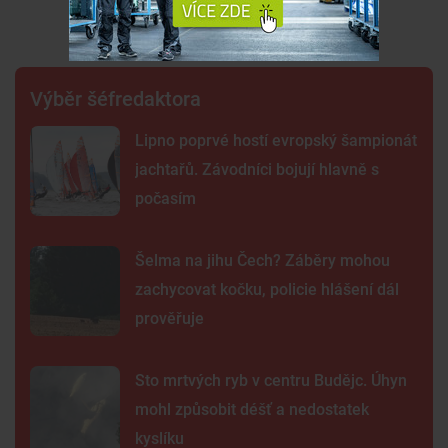
Premium
Výběr šéfredaktora
Lipno poprvé hostí evropský šampionát
jachtařů. Závodníci bojují hlavně s
počasím
Šelma na jihu Čech? Záběry mohou
zachycovat kočku, policie hlášení dál
prověřuje
Sto mrtvých ryb v centru Budějc. Úhyn
mohl způsobit déšť a nedostatek
kyslíku