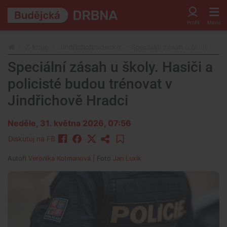
Z kraje
Jindřichohradecko
Speciální zásah u školy. Hasi
Speciální zásah u školy. Hasiči a
policisté budou trénovat v
Jindřichově Hradci
Neděle, 31. května 2026, 07:56
Diskutuj na FB
Autoři
Veronika Kotmanová
| Foto
Jan Luxík