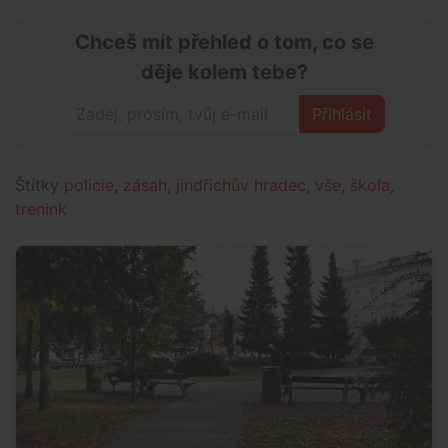
Chceš mít přehled o tom, co se
děje kolem tebe?
Přihlásit
Štítky
policie
,
zásah
,
jindřichův hradec
,
vše
,
škola
,
trenink