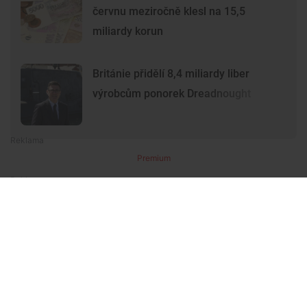
červnu meziročně klesl na 15,5
miliardy korun
Británie přidělí 8,4 miliardy liber
výrobcům ponorek Dreadnought
Premium
Premium
Další články
Další komerční články