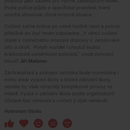
poslouží jako zázemí pro výcvik zasahujících hlídek.
Podle policie půjde o specifické prostředí, které
umožní simulovat různé krizové situace.
Cvičení začne krátce po osmé hodině ranní a potrvá
přibližně do čtyř hodin odpoledne.
„V rámci cvičení
dojde k částečnému omezení dopravy v Jarošovské
ulici a okolí. Pohyb vozidel i chodců budou
krátkodobě usměrňovat policisté,“
uvedl policejní
mluvčí
Jiří Matzner
.
Záchranářská a policejní technika bude rozmístěna i
mimo areál vysoké školy a blízké základní školy,
neměla by však výrazněji komplikovat provoz ve
městě. Výuka v základní škole podle organizátorů
zůstane bez omezení a cvičení ji nijak nenaruší.
Hodnocení článku