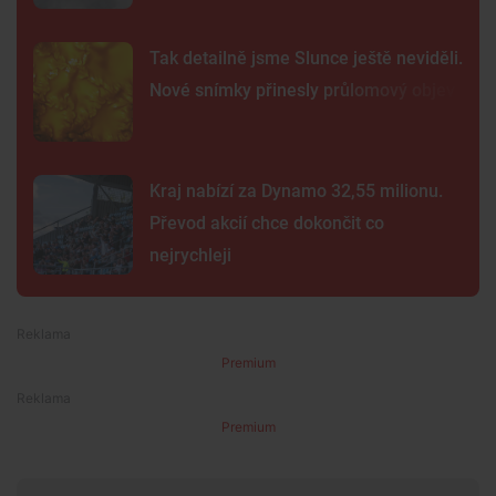
Tak detailně jsme Slunce ještě neviděli.
Nové snímky přinesly průlomový objev
Kraj nabízí za Dynamo 32,55 milionu.
Převod akcií chce dokončit co
nejrychleji
Premium
Premium