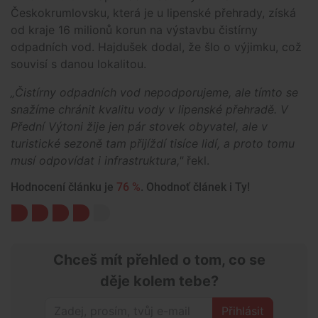
Českokrumlovsku, která je u lipenské přehrady, získá
od kraje 16 milionů korun na výstavbu čistírny
odpadních vod. Hajdušek dodal, že šlo o výjimku, což
souvisí s danou lokalitou.
„Čistírny odpadních vod nepodporujeme, ale tímto se
snažíme chránit kvalitu vody v lipenské přehradě. V
Přední Výtoni žije jen pár stovek obyvatel, ale v
turistické sezoně tam přijíždí tisíce lidí, a proto tomu
musí odpovídat i infrastruktura,"
řekl.
Hodnocení článku je
76 %
. Ohodnoť článek i Ty!
Chceš mít přehled o tom, co se
děje kolem tebe?
Přihlásit