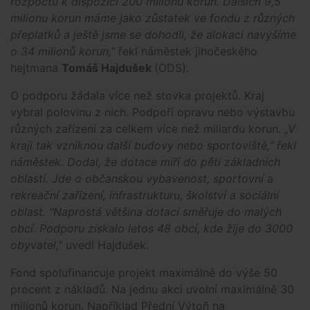
rozpočtu k dispozici 200 milionů korun. Dalších 9,5
milionu korun máme jako zůstatek ve fondu z různých
přeplatků a ještě jsme se dohodli, že alokaci navýšíme
o 34 milionů korun,"
řekl náměstek jihočeského
hejtmana
Tomáš Hajdušek
(ODS).
O podporu žádala více než stovka projektů. Kraj
vybral polovinu z nich. Podpoří opravu nebo výstavbu
různých zařízení za celkem více než miliardu korun.
„V
kraji tak vzniknou další budovy nebo sportoviště," řekl
náměstek. Dodal, že dotace míří do pěti základních
oblastí. Jde o občanskou vybavenost, sportovní a
rekreační zařízení, infrastrukturu, školství a sociální
oblast. "Naprostá většina dotací směřuje do malých
obcí. Podporu získalo letos 48 obcí, kde žije do 3000
obyvatel,"
uvedl Hajdušek.
Fond spolufinancuje projekt maximálně do výše 50
procent z nákladů. Na jednu akci uvolní maximálně 30
milionů korun. Například Přední Výtoň na