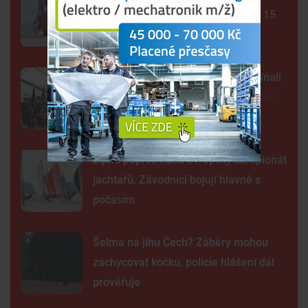
záchranáři využili přívoz, ušetří až 15
minut
Hasiči z Mokrého slaví sto let. Začínali
s ruční stříkačkou, dnes mají 130 členů
Lipno poprvé hostí evropský šampionát
jachtařů. Závodníci bojují hlavně s
počasím
Šelma na jihu Čech? Záběry mohou
zachycovat kočku, policie hlášení dál
prověřuje