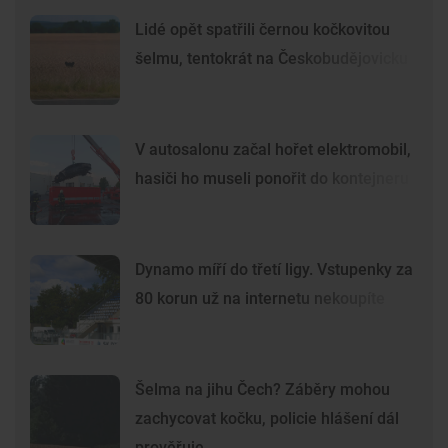
Lidé opět spatřili černou kočkovitou
šelmu, tentokrát na Českobudějovicku
V autosalonu začal hořet elektromobil,
hasiči ho museli ponořit do kontejneru
Dynamo míří do třetí ligy. Vstupenky za
80 korun už na internetu nekoupíte
Šelma na jihu Čech? Záběry mohou
zachycovat kočku, policie hlášení dál
prověřuje