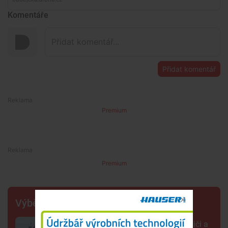
Komentáře
Přidat komentář
Premium
Premium
Výběr šéfredaktora
Spěchali ke zraněnému dítěti. Hasiči a