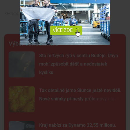
Premium
Výběr šéfredaktora
Sto mrtvých ryb v centru Budějc. Úhyn
mohl způsobit déšť a nedostatek
kyslíku
Tak detailně jsme Slunce ještě neviděli.
Nové snímky přinesly průlomový objev
Kraj nabízí za Dynamo 32,55 milionu.