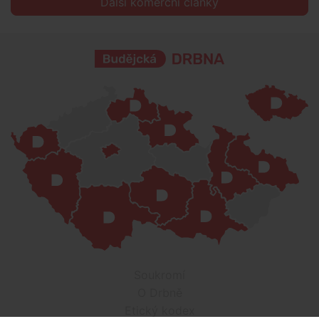
Další komerční články
Soukromí
O Drbně
Etický kodex