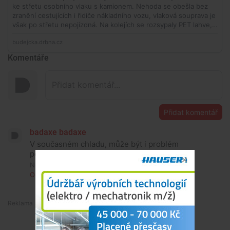
Komentáře
Přidat komentář
badaxe badaxe
V současném chladu, může být i problém
poznat, že jde o muže :-)
Neděle, 14. června 2026, 13:47
Odpovědět
Premium