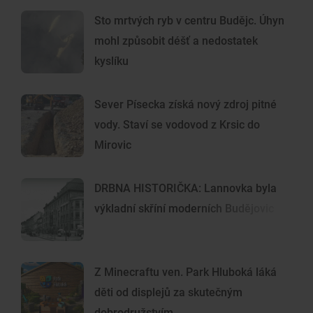
Sto mrtvých ryb v centru Budějc. Úhyn
mohl způsobit déšť a nedostatek
kyslíku
Sever Písecka získá nový zdroj pitné
vody. Staví se vodovod z Krsic do
Mirovic
DRBNA HISTORIČKA: Lannovka byla
výkladní skříní moderních Budějovic
Z Minecraftu ven. Park Hluboká láká
děti od displejů za skutečným
dobrodružstvím