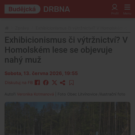
Zprávy
Exhibicionismus či výtržnictví? V Homolském lese
Exhibicionismus či výtržnictví? V
Homolském lese se objevuje
nahý muž
Sobota, 13. června 2026, 19:55
Diskutuj na FB
Autoři
Veronika Kotmanová
| Foto
Obec Litvínovice /ilustrační foto