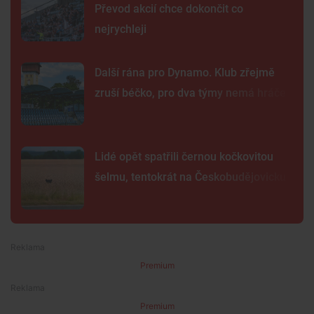
Převod akcií chce dokončit co
nejrychleji
Další rána pro Dynamo. Klub zřejmě
zruší béčko, pro dva týmy nemá hráče
Lidé opět spatřili černou kočkovitou
šelmu, tentokrát na Českobudějovicku
Premium
Premium