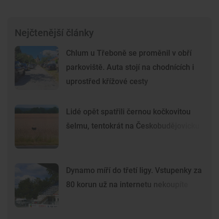
Nejčtenější články
Chlum u Třeboně se proměnil v obří
parkoviště. Auta stojí na chodnících i
uprostřed křížové cesty
Lidé opět spatřili černou kočkovitou
šelmu, tentokrát na Českobudějovicku
Dynamo míří do třetí ligy. Vstupenky za
80 korun už na internetu nekoupíte