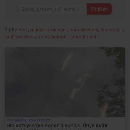
Přihlásit
Štítky
muž
,
nahota
,
oblečení
,
homolský les
,
litvínovice
,
šindlovy dvory
,
nové homole
,
staré homole