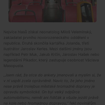
Nejvíce hlasů získal neonatolog Miloš Velemínský,
zakladatel prvního novorozeneckého oddělení v
republice. Druhá skončila kartářka Jolanda, třetí
ilustrátor Jaroslav Kerles. Mezi dalšími jmény jsou
například Petr Muk, Jakub Krčín, Jaroslav Hašek nebo
legendární Pikador, který zastupuje osobnost Václava
Masopusta.
„Jsem rád, že otce do ankety jmenovali a myslím si, že
v ní uspěl zcela oprávněně. Navíc to, že jeho jméno
nese právě trolejbus městské hromadné dopravy je
opravdu symbolické. On byl velký odpůrce
automobilismu, neměl ani řidičák a všude jezdil právě
na kole nebo hromadnou dopravou,“
řekl novinářům