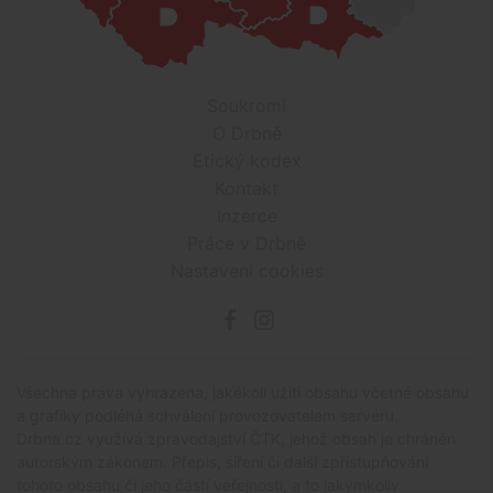
Soukromí
O Drbně
Etický kodex
Kontakt
Inzerce
Práce v Drbně
Nastavení cookies
Všechna práva vyhrazena, jakékoli užití obsahu včetné obsahu
a grafiky podléhá schválení provozovatelem serveru.
Drbna.cz využívá zpravodajství ČTK, jehož obsah je chráněn
autorským zákonem. Přepis, šíření či další zpřístupňování
tohoto obsahu či jeho částí veřejnosti, a to jakýmkoliv