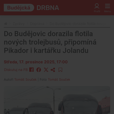
Zprávy
Doprava
Do Budějovic dorazila flotila nových tr
Do Budějovic dorazila flotila
nových trolejbusů, připomíná
Pikador i kartářku Jolandu
Středa, 17. prosince 2025, 17:00
Diskutuj na FB
Autoři
Tomáš Souček
| Foto
Tomáš Souček