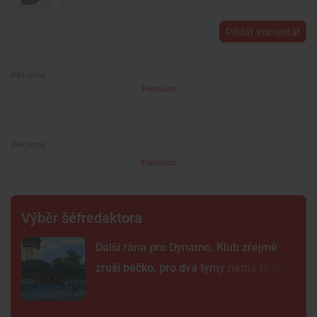
Přidat komentář
Premium
Premium
Výběr šéfredaktora
Další rána pro Dynamo. Klub zřejmě
zruší béčko, pro dva týmy nemá hráče