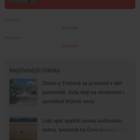
Premium
Premium
Nejčtenější články
Chlum u Třeboně se proměnil v obří
parkoviště. Auta stojí na chodnících i
uprostřed křížové cesty
Lidé opět spatřili černou kočkovitou
šelmu, tentokrát na Českobudějovicku