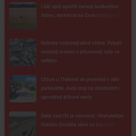
Lidé opět spatřili černou kočkovitou
šelmu, tentokrát na Českobudějovicku
Rybníky vysychají před očima. Rybáři
omezují krmení a přesouvají ryby ve
velkém
Chlum u Třeboně se proměnil v obří
parkoviště. Auta stojí na chodnících i
uprostřed křížové cesty
Další část D3 je otevřená. Obyvatelům
Dolního Dvořiště uleví od kamionů