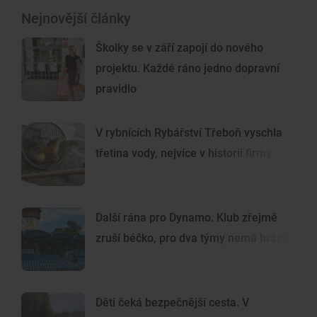
Nejnovější články
Školky se v září zapojí do nového
projektu. Každé ráno jedno dopravní
pravidlo
V rybnících Rybářství Třeboň vyschla
třetina vody, nejvíce v historii firmy
Další rána pro Dynamo. Klub zřejmě
zruší béčko, pro dva týmy nemá hráče
Děti čeká bezpečnější cesta. V