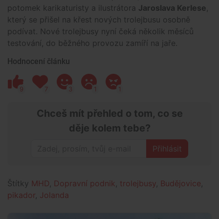
potomek karikaturisty a ilustrátora
Jaroslava Kerlese
,
který se přišel na křest nových trolejbusu osobně
podívat. Nové trolejbusy nyní čeká několik měsíců
testování, do běžného provozu zamíří na jaře.
Hodnocení článku
9
7
3
1
1
Chceš mít přehled o tom, co se
děje kolem tebe?
Přihlásit
Štítky
MHD
,
Dopravní podnik
,
trolejbusy
,
Budějovice
,
pikador
,
Jolanda