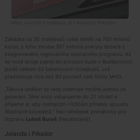
Mezi novými trolejbusy je i ikonický Pikador.
Zakázka na 35 trolejbusů vyšla téměř na 700 milionů
korun, z toho zhruba 397 milionů pokryly dotace z
Integrovaného regionálního operačního programu. Až
se nové stroje zapojí do provozu bude v Budějovicích
jezdit celkem 50 bateriových trolejbusů, což
představuje více než 80 procent celé flotily MHD.
„Taková událost se tady odehraje možná jednou za
generaci. Těmi vozy vstupujeme do 21. století a
přejeme si, aby cestujícím i řidičům přinesly spoustu
šťastných kilometrů,“
řekl náměstek primátorky pro
dopravu
Luboš Bureš
(Nezařazený).
Jolanda i Pikador