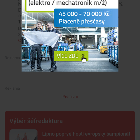
Nově s Ideskou to bude 33 Kč. Zdražení o 74 %.
Dosavadní předplatné na 30 dnů stálo 450 Kč
(možnost kombinace vlak i bus). Nově to bude
1056 Kč. Zdražení úctyhodných 135 %. Tady
pravidelní cestující rozhodně neušetří..
Středa, 24. června 2026, 21:44
Odpovědět
Premium
Premium
Výběr šéfredaktora
Lipno poprvé hostí evropský šampionát