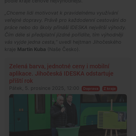
podle kraje cenově nejvýhodnější.
„Chceme lidi motivovat k pravidelnému využívání
veřejné dopravy. Právě pro každodenní cestování do
práce nebo do školy přináší IDESKA největší výhody.
Čím déle si předplatní jízdné pořídíte, tím výhodněji
vás vyjde jedna cesta,“
uvedl hejtman Jihočeského
kraje
Martin Kuba
(Naše Česko).
Zelená barva, jednotné ceny i mobilní
aplikace. Jihočeská IDESKA odstartuje
příští rok
Pátek, 5. prosince 2025, 12:00
Doprava
Z kraje