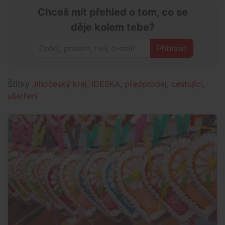
Chceš mít přehled o tom, co se
děje kolem tebe?
Přihlásit
Štítky
Jihočeský kraj
,
IDESKA
,
předprodej
,
cestující
,
ušetření