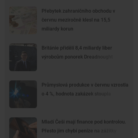
Přebytek zahraničního obchodu v
červnu meziročně klesl na 15,5
miliardy korun
Británie přidělí 8,4 miliardy liber
výrobcům ponorek Dreadnought
Průmyslová produkce v červnu vzrostla
o 4 %, hodnota zakázek stoupla
Mladí Češi mají finance pod kontrolou.
Přesto jim chybí peníze na zážitky