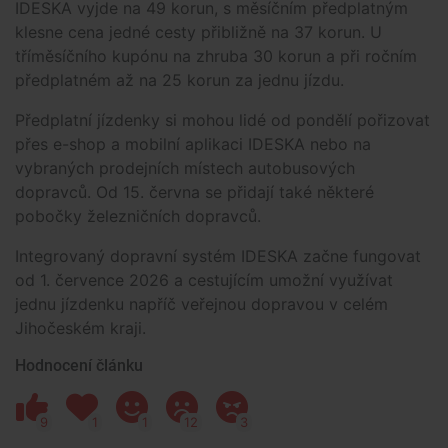
IDESKA vyjde na 49 korun, s měsíčním předplatným
klesne cena jedné cesty přibližně na 37 korun. U
tříměsíčního kupónu na zhruba 30 korun a při ročním
předplatném až na 25 korun za jednu jízdu.
Předplatní jízdenky si mohou lidé od pondělí pořizovat
přes e-shop a mobilní aplikaci IDESKA nebo na
vybraných prodejních místech autobusových
dopravců. Od 15. června se přidají také některé
pobočky železničních dopravců.
Integrovaný dopravní systém IDESKA začne fungovat
od 1. července 2026 a cestujícím umožní využívat
jednu jízdenku napříč veřejnou dopravou v celém
Jihočeském kraji.
Hodnocení článku
9
1
1
12
3