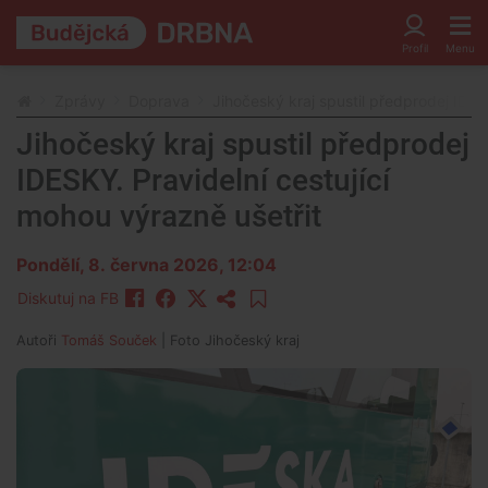
Zprávy
Doprava
Jihočeský kraj spustil předprodej IDES
Jihočeský kraj spustil předprodej
IDESKY. Pravidelní cestující
mohou výrazně ušetřit
Pondělí, 8. června 2026, 12:04
Diskutuj na FB
Autoři
Tomáš Souček
| Foto
Jihočeský kraj