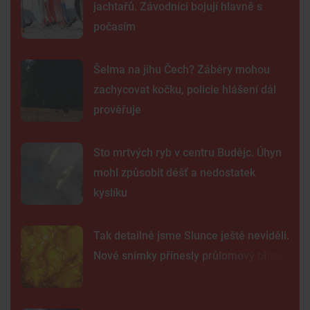
jachtařů. Závodníci bojují hlavně s
počasím
Šelma na jihu Čech? Záběry mohou
zachycovat kočku, policie hlášení dál
prověřuje
Sto mrtvých ryb v centru Budějc. Úhyn
mohl způsobit déšť a nedostatek
kyslíku
Tak detailně jsme Slunce ještě neviděli.
Nové snímky přinesly průlomový objev