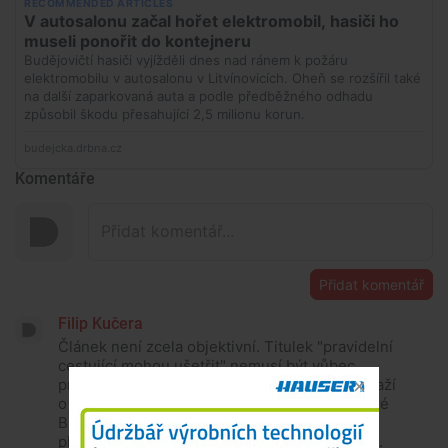
Komentáře
Přidat komentář
Filip Kučera
Článek není zcela objektivní. Titulek "pravidelní
cestující mohou ušetřit" nemusí být vůbec
pravdou. Vlaky sice zlevní, ale autobusy podraží
o desítky procent. Například pro spojení České
Budějovice - Kamenný Újezd vychází aktuální
plné jednosměrné jízdné autobusem na 19 Kč.