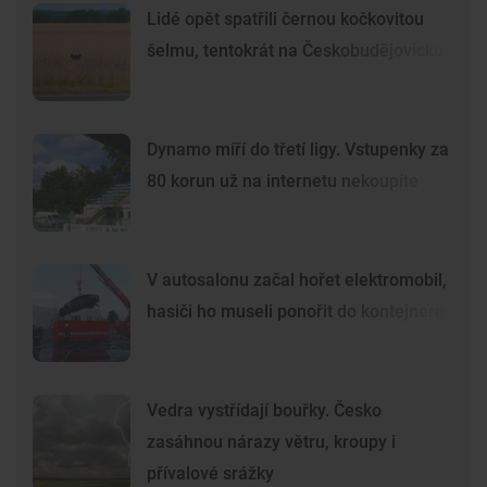
Lidé opět spatřili černou kočkovitou
šelmu, tentokrát na Českobudějovicku
Dynamo míří do třetí ligy. Vstupenky za
80 korun už na internetu nekoupíte
V autosalonu začal hořet elektromobil,
hasiči ho museli ponořit do kontejneru
Vedra vystřídají bouřky. Česko
zasáhnou nárazy větru, kroupy i
přívalové srážky