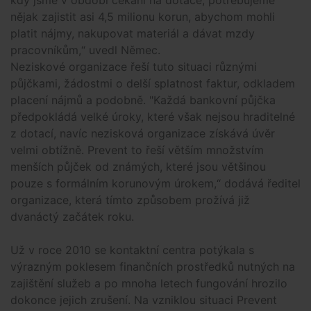
nějak zajistit asi 4,5 milionu korun, abychom mohli
platit nájmy, nakupovat materiál a dávat mzdy
pracovníkům,“ uvedl Němec.
Neziskové organizace řeší tuto situaci různými
půjčkami, žádostmi o delší splatnost faktur, odkladem
placení nájmů a podobně. "Každá bankovní půjčka
předpokládá velké úroky, které však nejsou hraditelné
z dotací, navíc nezisková organizace získává úvěr
velmi obtížně. Prevent to řeší větším množstvím
menších půjček od známých, které jsou většinou
pouze s formálním korunovým úrokem,“ dodává ředitel
organizace, která tímto způsobem prožívá již
dvanáctý začátek roku.
Už v roce 2010 se kontaktní centra potýkala s
výrazným poklesem finančních prostředků nutných na
zajištění služeb a po mnoha letech fungování hrozilo
dokonce jejich zrušení. Na vzniklou situaci Prevent