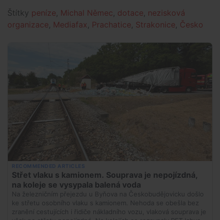
Štítky
peníze
,
Michal Němec
,
dotace
,
nezisková
organizace
,
Mediafax
,
Prachatice
,
Strakonice
,
Česko