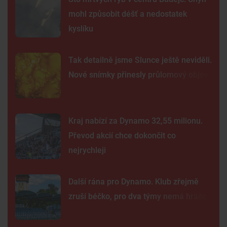
mohl způsobit déšť a nedostatek
kyslíku
Tak detailně jsme Slunce ještě neviděli.
Nové snímky přinesly průlomový objev
Kraj nabízí za Dynamo 32,55 milionu.
Převod akcií chce dokončit co
nejrychleji
Další rána pro Dynamo. Klub zřejmě
zruší béčko, pro dva týmy nemá hráče