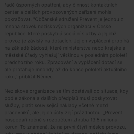
řadě úsporných opatření, aby činnost kontaktních
center a dalších provozovaných zařízení mohla
pokračovat. "Občanské sdružení Prevent je jednou z
mnoha stovek neziskových organizací v České
republice, které poskytují sociální služby a jejichž
provoz je závislý na dotacích. Jejich vyplácení probíhá
na základě žádostí, které ministerstva nebo krajské a
městské úřady vyhlašují většinou v posledním pololetí
předchozího roku. Zpracování a vyplácení dotací se
ale protahuje mnohdy až do konce pololetí aktuálního
roku," přiblížil Němec.
Neziskové organizace se tím dostávají do situace, kdy
podle zákona a dalších předpisů musí poskytovat
služby, platit související náklady včetně mezd
pracovníků, ale jejich účty zejí prázdnotou. „Prevent
hospodaří ročně s rozpočtem zhruba 13,5 milionu
korun. To znamená, že na první čtyři měsíce provozu,
kdy jsme v období čekání na dotace, potřebujeme