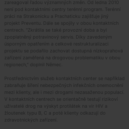
zareagoval řadou významných změn. Od ledna 2010
není pod kontaktními centry terénní program. Terénní
práci na Strakonicku a Prachaticku zajišťuje jiný
projekt Preventu. Dále se spojily v obou kontaktních
centrech. "Zkrátila se také provozní doba a byl
zpoplatněný potravinový servis. Díky zavedeným
úsporným opatřením a celkové restrukturalizaci
projektu se podařilo zachovat dostupná nízkoprahová
zařízení zaměřená na drogovou problematiku v obou
regionech," doplnil Němec.
Prostřednictvím služeb kontaktních center se například
zabraňuje šíření nebezpečných infekčních onemocnění
mezi klienty, ale i mezi drogami nezasaženou populací.
V kontaktních centrech se orientačně testují rizikoví
uživatelé drog na výskyt protilátek na vir HIV a
žloutenek typu B, C a poté klienty odkazují do
zdravotnických zařízení.