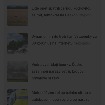
Lidé opět spatřili černou kočkovitou
šelmu, tentokrát na Českobudějovicku
Dynamo míří do třetí ligy. Vstupenky za
80 korun už na internetu nekoupíte
Vedra vystřídají bouřky. Česko
zasáhnou nárazy větru, kroupy i
přívalové srážky
Motorkář zemřel po čelním střetu s
autobusem, obě vozidla po nárazu