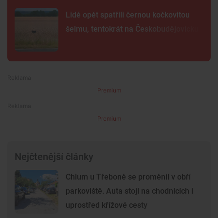
Lidé opět spatřili černou kočkovitou
šelmu, tentokrát na Českobudějovicku
Premium
Premium
Nejčtenější články
Chlum u Třeboně se proměnil v obří
parkoviště. Auta stojí na chodnících i
uprostřed křížové cesty