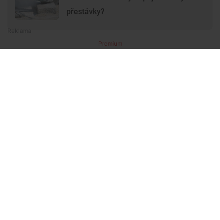
přestávky?
Premium
Premium
Další články
Další komerční články