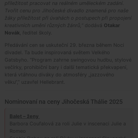
příležitost pracovat na reálném uměleckém zadání.
Tvořit cenu pro Jihočeské divadlo znamená pro naše
žáky příležitost při úvahách o postupech při propojení
kreativních umění různých žánrů,“
dodává
Otakar
Novák
, ředitel školy.
Předávání cen se uskuteční 29. března během Noci
divadel. Ta bude inspirovaná světem Velkého
Gatsbyho. “Program zahrne swingovou hudbu, stylové
večírky, prohibiční bary i další tematická překvapení,
která vtáhnou diváky do atmosféry „jazzového
věku“,” uzavřel Hellebrant.
Nominovaní na ceny Jihočeská Thálie 2025
Balet – ženy
Barbora Coufalová za roli Julie v inscenaci Julie a
Romeo