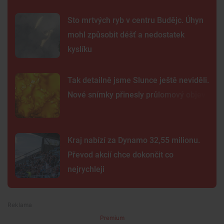
Sto mrtvých ryb v centru Budějc. Úhyn
mohl způsobit déšť a nedostatek
kyslíku
Tak detailně jsme Slunce ještě neviděli.
Nové snímky přinesly průlomový objev
Kraj nabízí za Dynamo 32,55 milionu.
Převod akcií chce dokončit co
nejrychleji
Premium