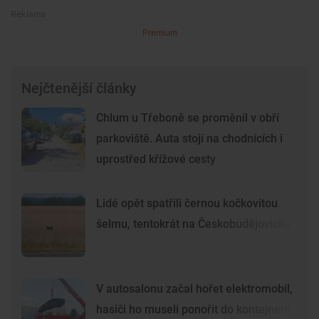
Premium
Nejčtenější články
Chlum u Třeboně se proměnil v obří
parkoviště. Auta stojí na chodnících i
uprostřed křížové cesty
Lidé opět spatřili černou kočkovitou
šelmu, tentokrát na Českobudějovicku
V autosalonu začal hořet elektromobil,
hasiči ho museli ponořit do kontejneru