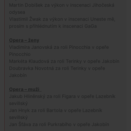
Martin Dobíšek za výkon v inscenaci Jihočeská
odysea
Vlastimil Žwak za výkon v inscenaci Uneste mě,
prosím s přihlédnutím k inscenaci GaGa
Opera – ženy
Vladimíra Janovská za roli Pinocchia v opeře
Pinocchio
Markéta Klaudová za roli Terinky v opeře Jakobín
Doubravka Novotná za roli Terinky v opeře
Jakobín
Opera – muži
Jakub Hliněnský za roli Figara v opeře Lazebník
sevillský
Jan Hnyk za roli Bartola v opeře Lazebník
sevillský
Jan Šťáva za roli Purkrabího v opeře Jakobín