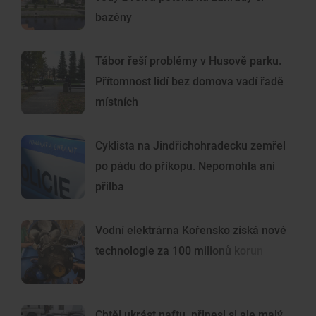
bazény
Tábor řeší problémy v Husově parku.
Přítomnost lidí bez domova vadí řadě
místních
Cyklista na Jindřichohradecku zemřel
po pádu do příkopu. Nepomohla ani
přilba
Vodní elektrárna Kořensko získá nové
technologie za 100 milionů korun
Chtěl ukrást naftu, přinesl si ale malý