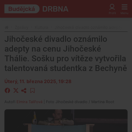
Zprávy
Kultura
Jihočeské divadlo oznámilo adepty na c
Jihočeské divadlo oznámilo
adepty na cenu Jihočeské
Thálie. Sošku pro vítěze vytvořila
talentovaná studentka z Bechyně
Úterý, 11. března 2025, 19:28
Autoři
Elmira Talířová
| Foto
Jihočeské divadlo / Martina Root