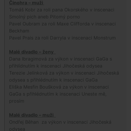
Činohra – muži
Tomáš Kobr za roli pana Okorského v inscenaci
Smolný pich aneb Pitomý porno
Pavel Oubram za roli Maxe Clifforda v inscenaci
Beckham
Pavel Prais za roli Darryla v inscenaci Monstrum
Malé divadlo – ženy
Dana Ibragimová za výkon v inscenaci GaGa s
přihlídnutím k inscenaci Jihočeská odysea
Terezie Jelínková za výkon v inscenaci Jihočeská
odysea s přihlédnutím k inscenaci GaGa
Eliška Mesfin Boušková za výkon v inscenaci
GaGa s přihlédnutím k inscenaci Uneste mě,
prosím
Malé divadlo – muži
Ondřej Běhan za výkon v inscenaci Jihočeská
odysea