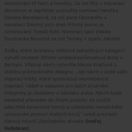
nominováni tři herci a herečky. Za roli Rity v inscenaci
Monstrum si například vysloužila nominaci herečka
Daniela Bambasová, za roli pana Okorského v
inscenaci Smolný pich aneb Pitomý porno je
nominovaný Tomáš Kobr. Nominaci také získala
Doubravka Novotná za roli Terinky v opeře Jakobín.
Sošky, které dostanou vítězové jednotlivých kategorií
vytváří studenti Střední uměleckoprůmyslové školy v
Bechyni. Vítězný návrh vytvořila Nikola Krajčová z
ateliéru průmyslového designu.
„Její návrh v sobě váže
inspiraci křídly, které symbolizují neomezenost
inspirací. Vášeň a nasazení pro jejich ztvárnění
interprety je obsaženo v náznaku srdce. Návrh bude
následně převeden do finální podoby za využití
ušlechtilé keramické hmoty a unikátního metalického
zpracování pomocí drahých kovů,”
uvedl prozradil
tiskový mluvčí Jihočeského divadla
Ondřej
Hellebrant
.