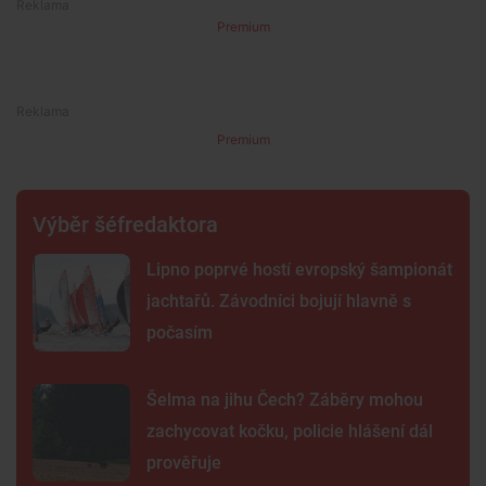
Premium
Premium
Výběr šéfredaktora
Lipno poprvé hostí evropský šampionát
jachtařů. Závodníci bojují hlavně s
počasím
Šelma na jihu Čech? Záběry mohou
zachycovat kočku, policie hlášení dál
prověřuje