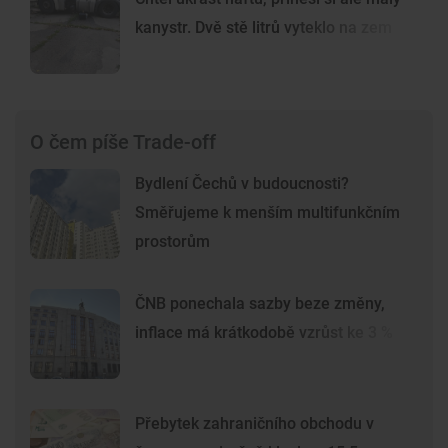
kanystr. Dvě stě litrů vyteklo na zem
O čem píše Trade-off
Bydlení Čechů v budoucnosti?
Směřujeme k menším multifunkčním
prostorům
ČNB ponechala sazby beze změny,
inflace má krátkodobě vzrůst ke 3 %
Přebytek zahraničního obchodu v