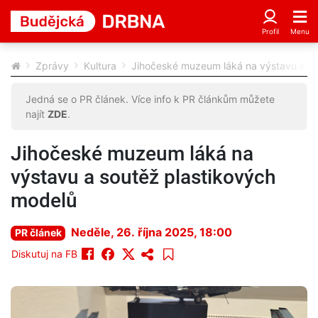
Zprávy
Kultura
Jihočeské muzeum láká na výstavu a so
Jedná se o PR článek. Více info k PR článkům můžete
najít
ZDE
.
Jihočeské muzeum láká na
výstavu a soutěž plastikových
modelů
Neděle, 26. října 2025, 18:00
PR článek
Diskutuj na FB