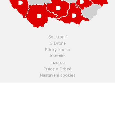
Soukromí
O Drbně
Etický kodex
Kontakt
Inzerce
Práce v Drbně
Nastavení cookies
Všechna práva vyhrazena, jakékoli užití obsahu včetné obsahu
a grafiky podléhá schválení provozovatelem serveru.
Drbna.cz využívá zpravodajství ČTK, jehož obsah je chráněn