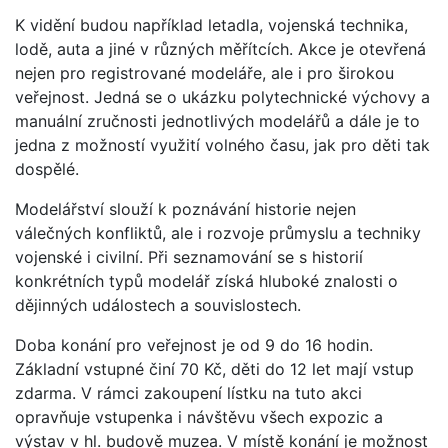
K vidění budou například letadla, vojenská technika,
lodě, auta a jiné v různých měřítcích. Akce je otevřená
nejen pro registrované modeláře, ale i pro širokou
veřejnost. Jedná se o ukázku polytechnické výchovy a
manuální zručnosti jednotlivých modelářů a dále je to
jedna z možností využití volného času, jak pro děti tak
dospělé.
Modelářství slouží k poznávání historie nejen
válečných konfliktů, ale i rozvoje průmyslu a techniky
vojenské i civilní. Při seznamování se s historií
konkrétních typů modelář získá hluboké znalosti o
dějinných událostech a souvislostech.
Doba konání pro veřejnost je od 9 do 16 hodin.
Základní vstupné činí 70 Kč, děti do 12 let mají vstup
zdarma. V rámci zakoupení lístku na tuto akci
opravňuje vstupenka i návštěvu všech expozic a
výstav v hl. budově muzea. V místě konání je možnost