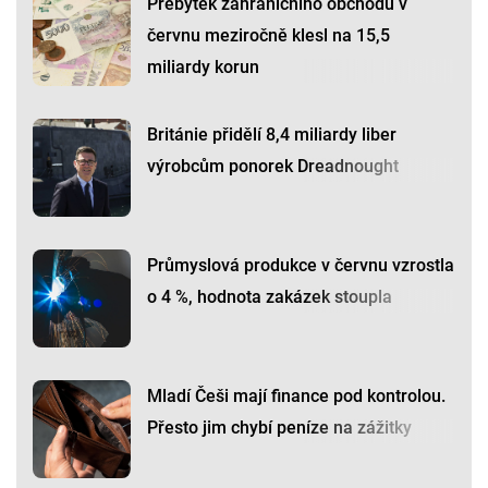
Přebytek zahraničního obchodu v
červnu meziročně klesl na 15,5
miliardy korun
Británie přidělí 8,4 miliardy liber
výrobcům ponorek Dreadnought
Průmyslová produkce v červnu vzrostla
o 4 %, hodnota zakázek stoupla
Mladí Češi mají finance pod kontrolou.
Přesto jim chybí peníze na zážitky