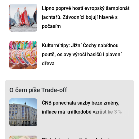
Lipno poprvé hostí evropský šampionát
jachtařů. Závodníci bojují hlavně s
počasím
Kulturní tipy: Jižní Čechy nabídnou
poutě, oslavy výročí hasičů i plavení
dřeva
O čem píše Trade-off
ČNB ponechala sazby beze změny,
inflace má krátkodobě vzrůst ke 3 %