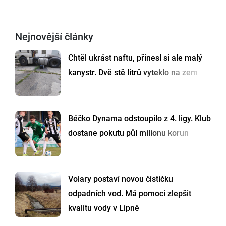
Nejnovější články
Chtěl ukrást naftu, přinesl si ale malý
kanystr. Dvě stě litrů vyteklo na zem
Béčko Dynama odstoupilo z 4. ligy. Klub
dostane pokutu půl milionu korun
Volary postaví novou čističku
odpadních vod. Má pomoci zlepšit
kvalitu vody v Lipně