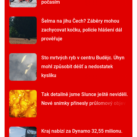
počasím
Šelma na jihu Čech? Záběry mohou
zachycovat kočku, policie hlášení dál
prověřuje
Sto mrtvých ryb v centru Budějc. Úhyn
mohl způsobit déšť a nedostatek
kyslíku
Tak detailně jsme Slunce ještě neviděli.
Nové snímky přinesly průlomový objev
Kraj nabízí za Dynamo 32,55 milionu.