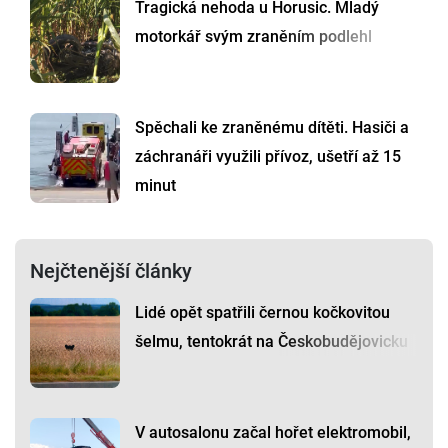
Tragická nehoda u Horusic. Mladý
motorkář svým zraněním podlehl
Spěchali ke zraněnému dítěti. Hasiči a
záchranáři využili přívoz, ušetří až 15
minut
Nejčtenější články
Lidé opět spatřili černou kočkovitou
šelmu, tentokrát na Českobudějovicku
V autosalonu začal hořet elektromobil,