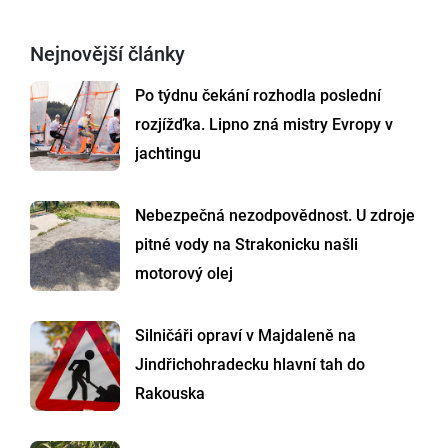
Nejnovější články
Po týdnu čekání rozhodla poslední
rozjížďka. Lipno zná mistry Evropy v
jachtingu
Nebezpečná nezodpovědnost. U zdroje
pitné vody na Strakonicku našli
motorový olej
Silničáři opraví v Majdaleně na
Jindřichohradecku hlavní tah do
Rakouska