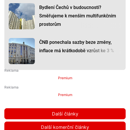
Bydlení Čechů v budoucnosti?
Směřujeme k menším multifunkčním
prostorům
ČNB ponechala sazby beze změny,
inflace má krátkodobě vzrůst ke 3 %
Premium
Premium
Další články
Další komerční články