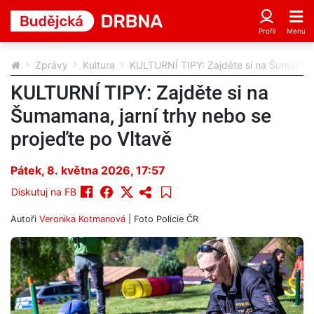
Zprávy
Kultura
KULTURNÍ TIPY: Zajděte si na Šumamana,
KULTURNÍ TIPY: Zajděte si na
Šumamana, jarní trhy nebo se
projeďte po Vltavě
Pátek, 8. května 2026, 17:57
Diskutuj na FB
Autoři
Veronika Kotmanová
| Foto
Policie ČR