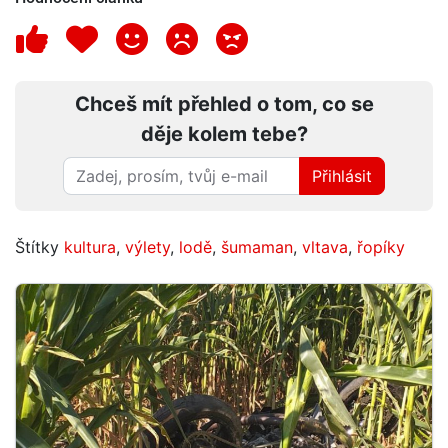
Chceš mít přehled o tom, co se
děje kolem tebe?
Přihlásit
Štítky
kultura
,
výlety
,
lodě
,
šumaman
,
vltava
,
řopíky