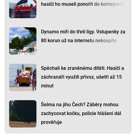
hasiči ho museli ponořit do kontejneru
Dynamo míří do třetí ligy. Vstupenky za
80 korun už na internetu nekoupíte
Spěchali ke zraněnému dítěti. Hasiči a
záchranáři využili přívoz, ušetří až 15
minut
Šelma na jihu Čech? Záběry mohou
zachycovat kočku, policie hlášení dál
prověřuje