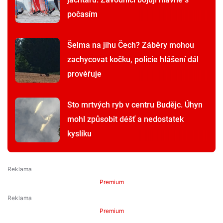
počasím
Šelma na jihu Čech? Záběry mohou
zachycovat kočku, policie hlášení dál
prověřuje
Sto mrtvých ryb v centru Budějc. Úhyn
mohl způsobit déšť a nedostatek
kyslíku
Premium
Premium