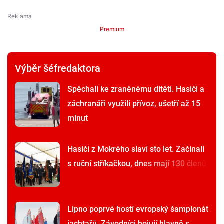
Premium
Výběr šéfredaktora
Spěchali ke zraněnému dítěti. Hasiči a
záchranáři využili přívoz, ušetří až 15
minut
Hasiči z Mokrého slaví sto let. Začínali
s ruční stříkačkou, dnes mají 130 členů
Lipno poprvé hostí evropský šampionát
jachtařů. Závodníci bojují hlavně s