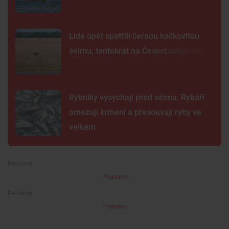
Lidé opět spatřili černou kočkovitou
šelmu, tentokrát na Českobudějovicku
Rybníky vysychají před očima. Rybáři
omezují krmení a přesouvají ryby ve
velkém
Premium
Premium