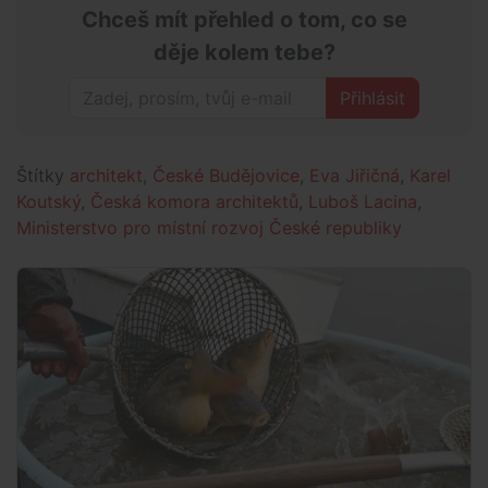
Chceš mít přehled o tom, co se
děje kolem tebe?
Přihlásit
Štítky
architekt
,
České Budějovice
,
Eva Jiřičná
,
Karel
Koutský
,
Česká komora architektů
,
Luboš Lacina
,
Ministerstvo pro místní rozvoj České republiky