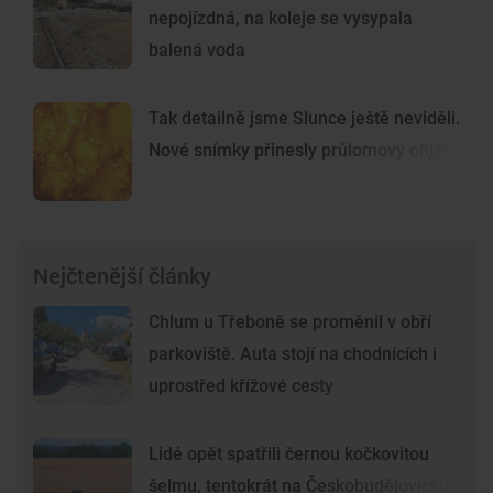
nepojízdná, na koleje se vysypala
balená voda
Tak detailně jsme Slunce ještě neviděli.
Nové snímky přinesly průlomový objev
Nejčtenější články
Chlum u Třeboně se proměnil v obří
parkoviště. Auta stojí na chodnících i
uprostřed křížové cesty
Lidé opět spatřili černou kočkovitou
šelmu, tentokrát na Českobudějovicku