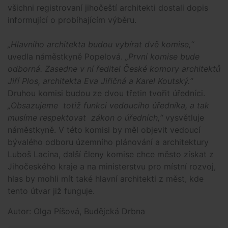
všichni registrovaní jihočeští architekti dostali dopis
informující o probíhajícím výběru.
„Hlavního architekta budou vybírat dvě komise,“
uvedla náměstkyně Popelová.
„První komise bude
odborná. Zasedne v ní ředitel České komory architektů
Jiří Plos, architekta Eva Jiřičná a Karel Koutský.“
Druhou komisi budou ze dvou třetin tvořit úředníci.
„Obsazujeme totiž funkci vedoucího úředníka, a tak
musíme respektovat zákon o úředních,“
vysvětluje
náměstkyně. V této komisi by měl objevit vedoucí
bývalého odboru územního plánování a architektury
Luboš Lacina, další členy komise chce město získat z
Jihočeského kraje a na ministerstvu pro místní rozvoj,
hlas by mohli mít také hlavní architekti z měst, kde
tento útvar již funguje.
Autor: Olga Píšová, Budějcká Drbna