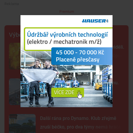
Premium
Výběr šéfredaktora
Tak detailně jsme Slunce ještě neviděli.
Nové snímky přinesly průlomový objev
Kraj nabízí za Dynamo 32,55 milionu.
Převod akcií chce dokončit co
nejrychleji
Další rána pro Dynamo. Klub zřejmě
zruší béčko, pro dva týmy nemá hráče