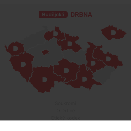
Soukromí
O Drbně
Etický kodex
Kontakt