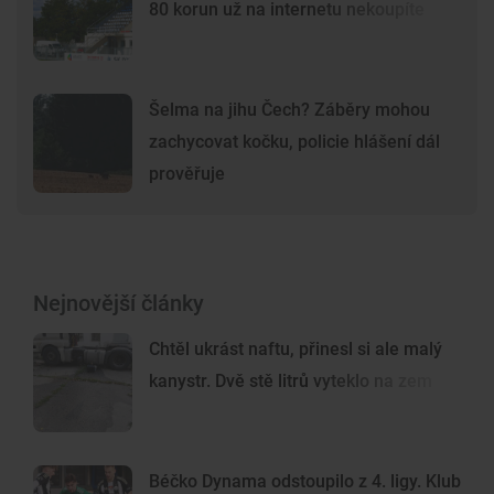
80 korun už na internetu nekoupíte
Šelma na jihu Čech? Záběry mohou
zachycovat kočku, policie hlášení dál
prověřuje
Nejnovější články
Chtěl ukrást naftu, přinesl si ale malý
kanystr. Dvě stě litrů vyteklo na zem
Béčko Dynama odstoupilo z 4. ligy. Klub