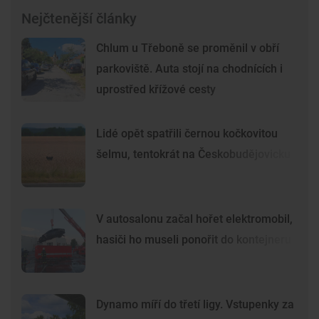
Nejčtenější články
Chlum u Třeboně se proměnil v obří
parkoviště. Auta stojí na chodnících i
uprostřed křížové cesty
Lidé opět spatřili černou kočkovitou
šelmu, tentokrát na Českobudějovicku
V autosalonu začal hořet elektromobil,
hasiči ho museli ponořit do kontejneru
Dynamo míří do třetí ligy. Vstupenky za