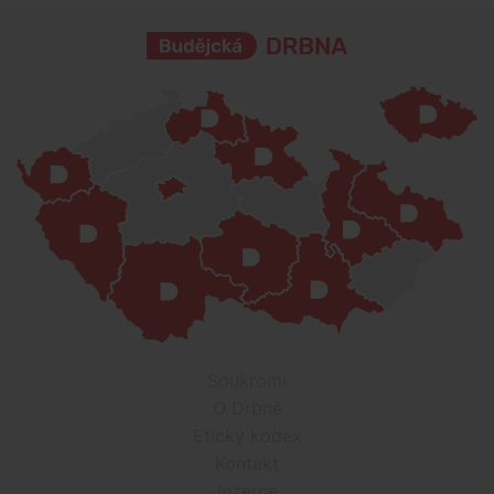
Soukromí
O Drbně
Etický kodex
Kontakt
Inzerce