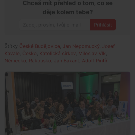
Chceš mít přehled o tom, co se
děje kolem tebe?
Přihlásit
Štítky
České Budějovice
,
Jan Nepomucký
,
Josef
Kavale
,
Česko
,
Katolická církev
,
Miloslav Vlk
,
Německo
,
Rakousko
,
Jan Baxant
,
Adolf Pintíř