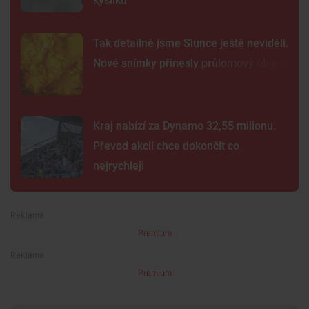
kyslíku
Tak detailně jsme Slunce ještě neviděli.
Nové snímky přinesly průlomový objev
Kraj nabízí za Dynamo 32,55 milionu.
Převod akcií chce dokončit co
nejrychleji
Premium
Premium