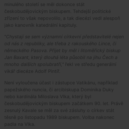
minulého století se měl dokonce stát
českobudějovickým biskupem. Tehdejší politické
zřízení to však nepovolilo, a tak diecézi vedl alespoň
jako kanovník katedrální kapituly.
"
Chystají se sem významní církevní představitelé nejen
od nás z republiky, ale třeba z rakouského Lince, či
německého Pasova. Přijet by měl i litoměřický biskup
Jan Baxant, který dlouhá léta působil na jihu Čech a
mnoho dalších spolubratří,"
řekl ve středu generální
vikář diecéze Adolf Pintíř.
Není vyloučena účast i zástupce Vatikánu, například
papežského nuncia, či arcibiskupa Dominika Duky
nebo kardinála Miloslava Vlka, který byl
českobudějovickým biskupem začátkem 90. let. Právě
zesnulý Kavale se měl za své zásluhy o církev stát
těsně po listopadu 1989 biskupem. Volba nakonec
padla na Vlka.