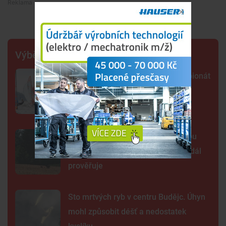
Premium
Výběr šéfredaktora
Lipno poprvé hostí evropský šampionát
jachtařů. Závodníci bojují hlavně s
počasím
Šelma na jihu Čech? Záběry mohou
zachycovat kočku, policie hlášení dál
prověřuje
Sto mrtvých ryb v centru Budějc. Úhyn
mohl způsobit déšť a nedostatek