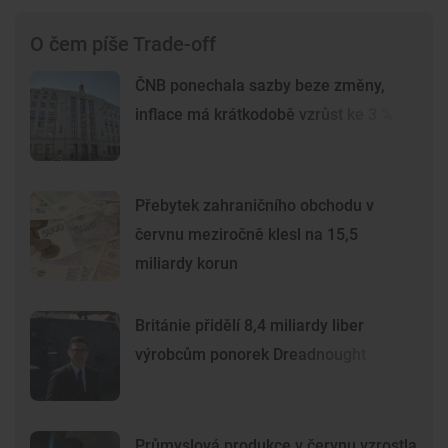
O čem píše Trade-off
ČNB ponechala sazby beze změny,
inflace má krátkodobě vzrůst ke 3 %
Přebytek zahraničního obchodu v
červnu meziročně klesl na 15,5
miliardy korun
Británie přidělí 8,4 miliardy liber
výrobcům ponorek Dreadnought
Průmyslová produkce v červnu vzrostla