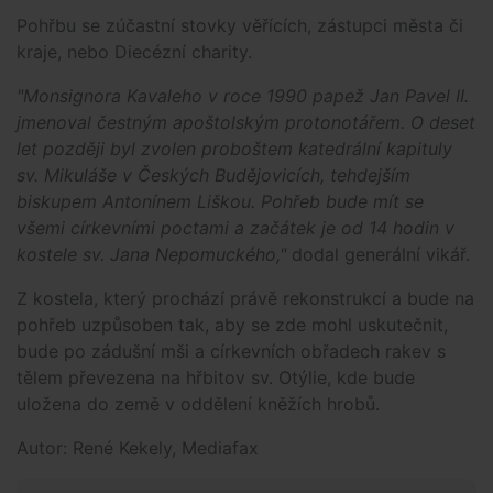
Pohřbu se zúčastní stovky věřících, zástupci města či
kraje, nebo Diecézní charity.
"Monsignora Kavaleho v roce 1990 papež Jan Pavel II.
jmenoval čestným apoštolským protonotářem. O deset
let později byl zvolen proboštem katedrální kapituly
sv. Mikuláše v Českých Budějovicích, tehdejším
biskupem Antonínem Liškou. Pohřeb bude mít se
všemi církevními poctami a začátek je od 14 hodin v
kostele sv. Jana Nepomuckého,"
dodal generální vikář.
Z kostela, který prochází právě rekonstrukcí a bude na
pohřeb uzpůsoben tak, aby se zde mohl uskutečnit,
bude po zádušní mši a církevních obřadech rakev s
tělem převezena na hřbitov sv. Otýlie, kde bude
uložena do země v oddělení kněžích hrobů.
Autor: René Kekely, Mediafax