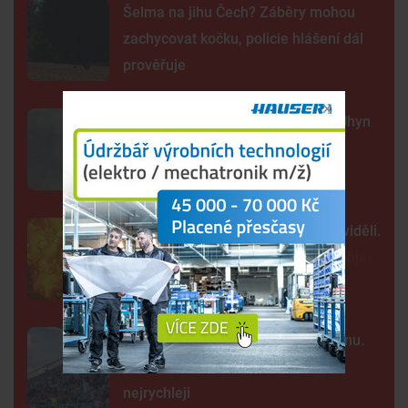
Šelma na jihu Čech? Záběry mohou
zachycovat kočku, policie hlášení dál
prověřuje
Sto mrtvých ryb v centru Budějc. Úhyn
mohl způsobit déšť a nedostatek
kyslíku
Tak detailně jsme Slunce ještě neviděli.
Nové snímky přinesly průlomový objev
Kraj nabízí za Dynamo 32,55 milionu.
Převod akcií chce dokončit co
nejrychleji