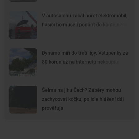
V autosalonu začal hořet elektromobil,
hasiči ho museli ponořit do kontejneru
Dynamo míří do třetí ligy. Vstupenky za
80 korun už na internetu nekoupíte
Šelma na jihu Čech? Záběry mohou
zachycovat kočku, policie hlášení dál
prověřuje