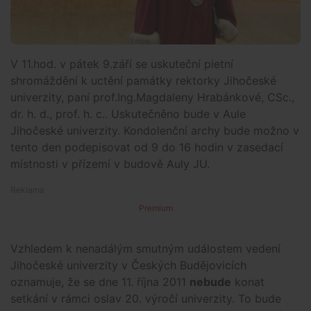
V 11.hod. v pátek 9.září se uskuteční pietní
shromáždění k uctění památky rektorky Jihočeské
univerzity, paní prof.Ing.Magdaleny Hrabánkové, CSc.,
dr. h. d., prof. h. c.. Uskutečněno bude v Aule
Jihočeské univerzity. Kondolenční archy bude možno v
tento den podepisovat od 9 do 16 hodin v zasedací
místnosti v přízemí v budově Auly JU.
Premium
Vzhledem k nenadálým smutným událostem vedení
Jihočeské univerzity v Českých Budějovicích
oznamuje, že se dne 11. října 2011
nebude
konat
setkání v rámci oslav 20. výročí univerzity. To bude