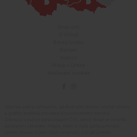
Soukromí
O Drbně
Etický kodex
Kontakt
Inzerce
Práce v Drbně
Nastavení cookies
Všechna práva vyhrazena, jakékoli užití obsahu včetné obsahu
a grafiky podléhá schválení provozovatelem serveru.
Drbna.cz využívá zpravodajství ČTK, jehož obsah je chráněn
autorským zákonem. Přepis, šíření či další zpřístupňování
tohoto obsahu či jeho částí veřejnosti, a to jakýmkoliv