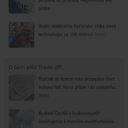
po pádu do příkopu. Nepomohla ani
přilba
Vodní elektrárna Kořensko získá nové
technologie za 100 milionů korun
O čem píše Trade-off
Řidičák do konce roku propadne čtvrt
milionu lidí. Nový přijde i do výdejního
boxu
Bydlení Čechů v budoucnosti?
Směřujeme k menším multifunkčním