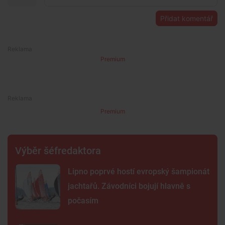
Přidat komentář
Premium
Premium
Výběr šéfredaktora
Lipno poprvé hostí evropský šampionát
jachtařů. Závodníci bojují hlavně s
počasím