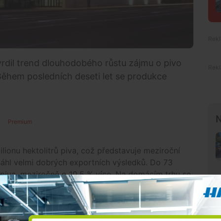
vrdil trend dlouhodobého růstu zájmu o pivo
Během posledních deseti let se produkce
N
Premium
ilionu hektolitrů piva, což představuje meziroční
sáhl velmi dobrých exportních výsledků. Do 73
 piva, meziročně o 10,5 % více. Na domácím trhu se
0 000 hektolitrů. Tržby podniku se loni meziročně
miliardy korun.
li oslavy 120. výročí založení pivovaru. Máme