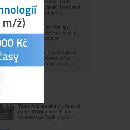
V autosalonu začal hořet
elektromobil, hasiči ho museli
ponořit do kontejneru
Dynamo míří do třetí ligy.
Vstupenky za 80 korun už na
internetu nekoupíte
Šelma na jihu Čech? Záběry
mohou zachycovat kočku,
policie hlášení dál prověřuje
ejnovější články
Tábor řeší problémy v Husově
parku. Přítomnost lidí bez
domova vadí řadě místních