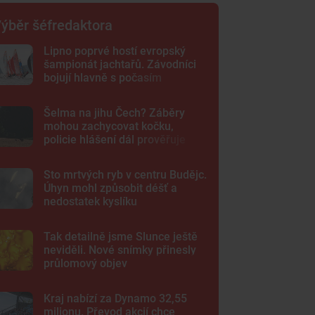
ýběr šéfredaktora
Lipno poprvé hostí evropský
šampionát jachtařů. Závodníci
bojují hlavně s počasím
Šelma na jihu Čech? Záběry
mohou zachycovat kočku,
policie hlášení dál prověřuje
Sto mrtvých ryb v centru Budějc.
Úhyn mohl způsobit déšť a
nedostatek kyslíku
Tak detailně jsme Slunce ještě
neviděli. Nové snímky přinesly
průlomový objev
Kraj nabízí za Dynamo 32,55
milionu. Převod akcií chce