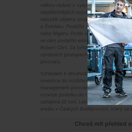
velkou radost z vysokého růstu v tuzemsk
nejdůležitějších exportních zemích, v Ně
nejvyšší objemy piva. Dosáhli jsme dvouci
a Švédsku. Podařilo se nám vstoupit do 
nebo Nigeru. Podle očekávání se nám příl
se nám podařilo eliminovat v jiných státe
Robert Chrt. Za loňskými výsledky stojí 
výrobních postupech, jednak tvrdá prác
pivovaru.
Vzhledem k dlouhodobě rostoucím výsled
investice do rozšíření výrobních a logis
management pivovaru s Ministerstvem ze
rozvoje podniku do roku 2020 s výhledy
zahájena již loni. Letos bude rozvojový
areálu v Českých Budějovicích, který se st
Chceš mít přehled o