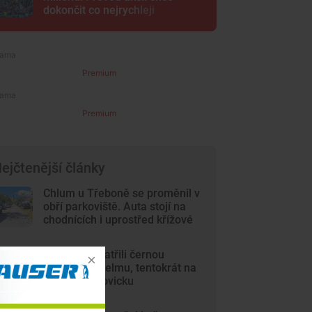
dokončit co nejrychleji
Premium
Premium
ejčtenější články
Chlum u Třeboně se proměnil v
obří parkoviště. Auta stojí na
chodnících i uprostřed křížové
cesty
Lidé opět spatřili černou
kočkovitou šelmu, tentokrát na
Českobudějovicku