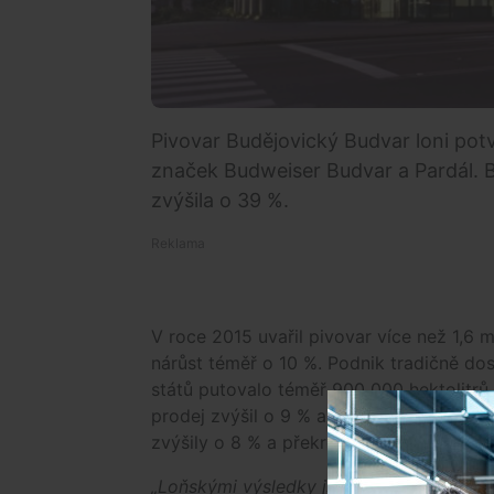
Pivovar Budějovický Budvar loni pot
značek Budweiser Budvar a Pardál. 
zvýšila o 39 %.
V roce 2015 uvařil pivovar více než 1,6 m
nárůst téměř o 10 %. Podnik tradičně do
států putovalo téměř 900 000 hektolitrů
prodej zvýšil o 9 % a překročil objem 70
zvýšily o 8 % a překročily hodnotu 2,55 
„Loňskými výsledky jsme důstojně završi