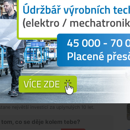
u a potěšil nás i trvale rostoucí vývoz. V našich
mecku a na Slovensku, jsme prodali historicky
ferného růstu na prestižních trzích v Itálii, Kanadě
několika nových zemí, například do Egypta, Mali
iš nedařilo v Rusku a na Ukrajině, ale tyto propady
ch,“
říká obchodní ředitel Budějovického Budvaru
jednak vysoká kvalita piva, založená na řemeslných
e obchodníků i všech ostatních zaměstnanců
kům jsou pro další rozvoj pivovaru nezbytné
tických kapacit. V loňském roce projednal
mědělství, zakladatelem podniku, koncepci
 do roku 2030. Realizace této koncepce byla
N
 plán pokračovat výstavbou moderního logistického
ane největší investicí za uplynulých 10 let.
 tom, co se děje kolem tebe?