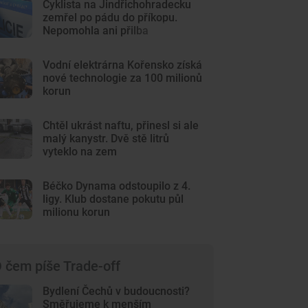
Cyklista na Jindřichohradecku
zemřel po pádu do příkopu.
Nepomohla ani přilba
Vodní elektrárna Kořensko získá
nové technologie za 100 milionů
korun
Chtěl ukrást naftu, přinesl si ale
malý kanystr. Dvě stě litrů
vyteklo na zem
Béčko Dynama odstoupilo z 4.
ligy. Klub dostane pokutu půl
milionu korun
 čem píše Trade-off
Bydlení Čechů v budoucnosti?
Směřujeme k menším