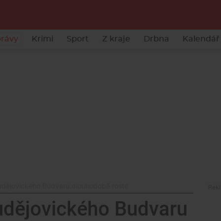
rávy
Krimi
Sport
Z kraje
Drbna
Kalendář 
udějovického Budvaru dlouhodobě roste
udějovického Budvaru