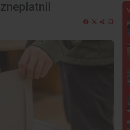
zneplatnil
V