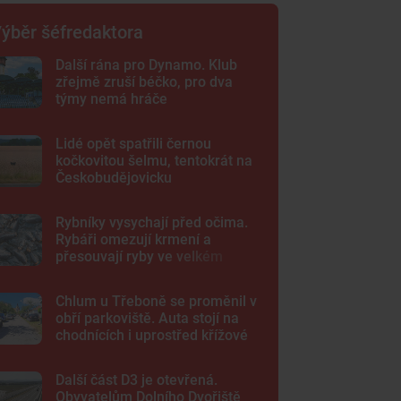
ýběr šéfredaktora
Další rána pro Dynamo. Klub
zřejmě zruší béčko, pro dva
týmy nemá hráče
Lidé opět spatřili černou
kočkovitou šelmu, tentokrát na
Českobudějovicku
Rybníky vysychají před očima.
Rybáři omezují krmení a
přesouvají ryby ve velkém
Chlum u Třeboně se proměnil v
obří parkoviště. Auta stojí na
chodnících i uprostřed křížové
cesty
Další část D3 je otevřená.
Obyvatelům Dolního Dvořiště