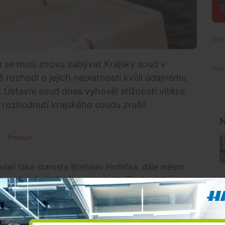
h se musí znovu zabývat Krajský soud v
rozhodl o jejich neplatnosti kvůli údajnému
 Ústavní soud dnes vyhověl stížnosti vítěze
 rozhodnutí krajského soudu zrušil.
N
Premium
dali také starosta Břetislav Hrdlička, dále město
le vyslyšeli především argumenty Strakonické
 V roce 2014 získala 28,9 procenta a místo starosty
 obsadila 16 z 21 křesel v zastupitelstvu.
nský (Změna pro Strakonice) se ale po komunálních