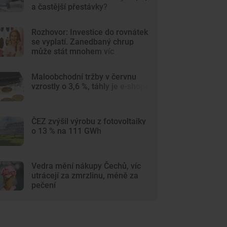
a častější přestávky?
Rozhovor: Investice do rovnátek
se vyplatí. Zanedbaný chrup
může stát mnohem víc
Maloobchodní tržby v červnu
vzrostly o 3,6 %, táhly je e-shopy
ČEZ zvýšil výrobu z fotovoltaiky
o 13 % na 111 GWh
Vedra mění nákupy Čechů, víc
utrácejí za zmrzlinu, méně za
pečení