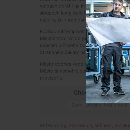
volbách obrátil na krajský soud. Tvrdil, 
sloupech lamp bylo hnutí Strakonická Ve
názoru, že v kampani skutečně byla potl
Rozhodnutí krajského soudu znamenalo p
Ministerstvo vnitra počítalo s termínem 
koncem loňského roku přiznal podané stí
Strakonice čekaly na dnešní nález Ústav
Město dodnes vede rada z minulého vo
Město si nemohlo schválit rozpočet na t
provizoriu.
Chceš mít přehled o
Štítky
volby
,
Strakonice
,
stížnost
,
krajsk