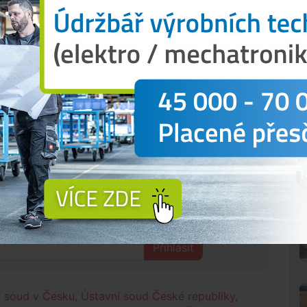
že v radničním zpravodaji, na výlepových plochách i
řejnost zvýhodněno. Krajský soud pak dospěl k
ačena svobodná soutěž politických subjektů.
ro Strakonice nutnost volby zopakovat.
letos v březnu, nicméně Ústavní soud ještě před
žnosti odkladný účinek. Místo opakování voleb tak
ního soudu.
lebního období, ovšem s omezenými pravomocemi.
ento rok, zatím hospodaří v rozpočtovém
N
 tom, co se děje kolem tebe?
Přihlásit
ý soud v Česku
,
Ústavní soud České republiky
,