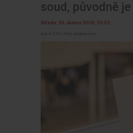
soud, původně je 
Středa, 10. dubna 2019, 15:33
Autoři
ČTK
| Foto
pixabay.com