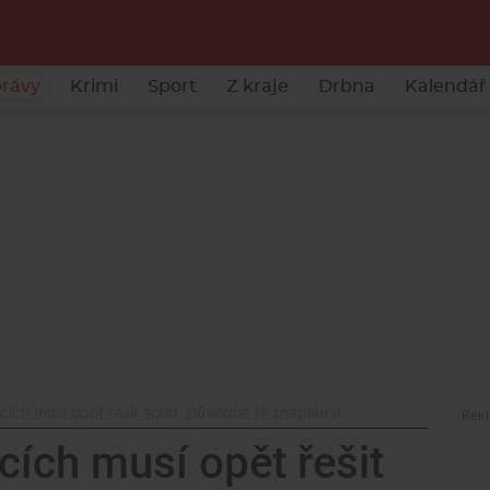
rávy
Krimi
Sport
Z kraje
Drbna
Kalendář 
cích musí opět řešit soud, původně je zneplatnil
cích musí opět řešit