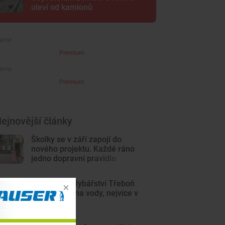
uleví od kamionů
Premium
Premium
ejnovější články
Školky se v září zapojí do
nového projektu. Každé ráno
jedno dopravní pravidlo
V rybnících Rybářství Třeboň
vyschla třetina vody, nejvíce v
historii firmy