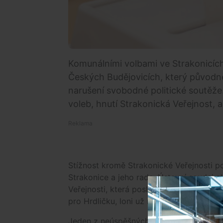
Komunálními volbami ve Strakonicíc
Českých Budějovicích, který původně 
narušení svobodné politické soutěže.
voleb, hnutí Strakonická Veřejnost, a
Stížnost kromě Strakonické Veřejnosti po
Strakonice a jeho rada. Ústavní soudci a
Veřejnosti, která poslední volby ovládla.
pro Hrdličku, loni už měla 51,2 procenta a
Jeden z neúspěšných kandidátů Karel Já