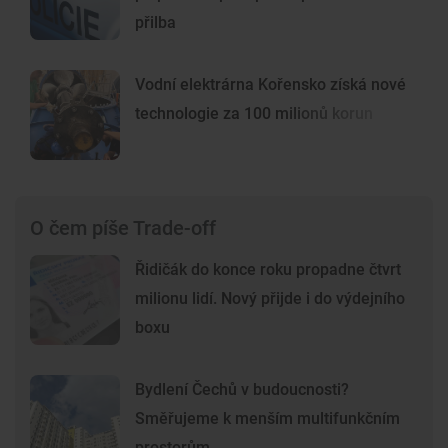
přilba
Vodní elektrárna Kořensko získá nové
technologie za 100 milionů korun
O čem píše Trade-off
Řidičák do konce roku propadne čtvrt
milionu lidí. Nový přijde i do výdejního
boxu
Bydlení Čechů v budoucnosti?
Směřujeme k menším multifunkčním
prostorům