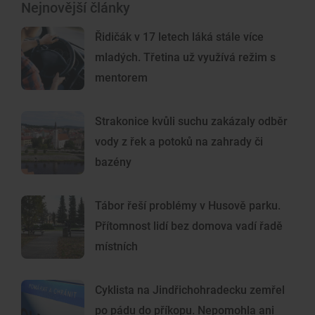
Nejnovější články
Řidičák v 17 letech láká stále více
mladých. Třetina už využívá režim s
mentorem
Strakonice kvůli suchu zakázaly odběr
vody z řek a potoků na zahrady či
bazény
Tábor řeší problémy v Husově parku.
Přítomnost lidí bez domova vadí řadě
místních
Cyklista na Jindřichohradecku zemřel
po pádu do příkopu. Nepomohla ani