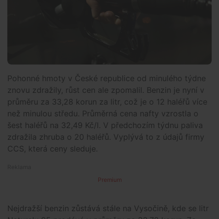
Pohonné hmoty v České republice od minulého týdne
znovu zdražily, růst cen ale zpomalil. Benzin je nyní v
průměru za 33,28 korun za litr, což je o 12 haléřů více
než minulou středu. Průměrná cena nafty vzrostla o
šest haléřů na 32,49 Kč/l. V předchozím týdnu paliva
zdražila zhruba o 20 haléřů. Vyplývá to z údajů firmy
CCS, která ceny sleduje.
Premium
Nejdražší benzin zůstává stále na Vysočině, kde se litr