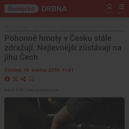
Zprávy
Společnost
Pohonné hmoty v Česku stále zdražuj
Pohonné hmoty v Česku stále
zdražují. Nejlevnější zůstávají na
jihu Čech
Čtvrtek, 16. května 2019, 11:01
Autoři
ČTK
| Foto
pixabay.com