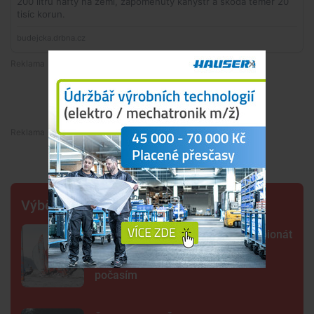
Premium
Premium
Výběr šéfredaktora
Lipno poprvé hostí evropský šampionát
jachtařů. Závodníci bojují hlavně s
počasím