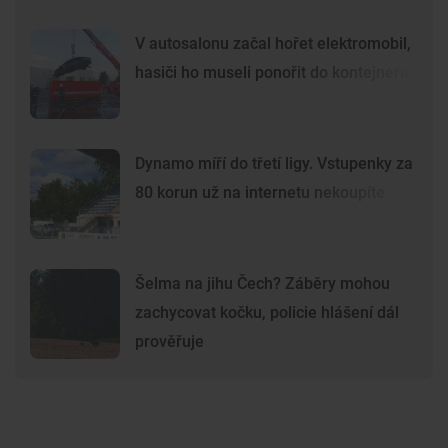
V autosalonu začal hořet elektromobil,
hasiči ho museli ponořit do kontejneru
Dynamo míří do třetí ligy. Vstupenky za
80 korun už na internetu nekoupíte
Šelma na jihu Čech? Záběry mohou
zachycovat kočku, policie hlášení dál
prověřuje