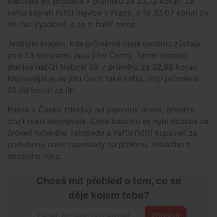
Naturalu 95 prodává v průměru za 33,72 korun. Za
naftu zaplatí řidiči nejvíce v Praze, a to 33,07 korun za
litr. Na Vysočině je to o haléř méně.
Jediným krajem, kde průměrná cena benzinu zůstala
pod 33 korunami, jsou jižní Čechy. Tamní čerpací
stanice nabízí Natural 95 v průměru za 32,98 korun.
Nejlevnější je na jihu Čech také nafta, stojí průměrně
32,08 korun za litr.
Paliva v Česku zdražují od poloviny února, předtím
čtvrt roku zlevňovala. Cena benzinu se nyní dostala na
úroveň loňského listopadu a naftu řidiči kupovali za
podobnou cenu naposledy na přelomu loňského a
letošního roku.
Chceš mít přehled o tom, co se
děje kolem tebe?
Přihlásit