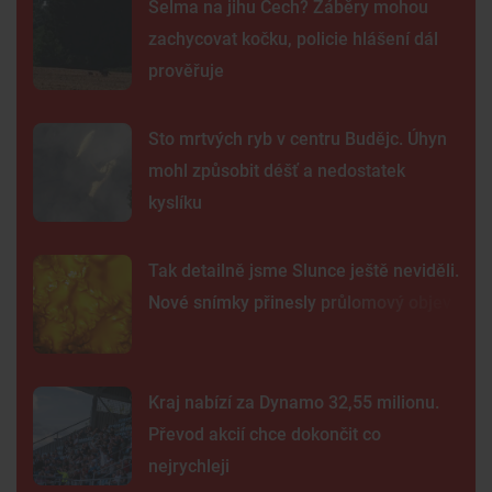
Šelma na jihu Čech? Záběry mohou
zachycovat kočku, policie hlášení dál
prověřuje
Sto mrtvých ryb v centru Budějc. Úhyn
mohl způsobit déšť a nedostatek
kyslíku
Tak detailně jsme Slunce ještě neviděli.
Nové snímky přinesly průlomový objev
Kraj nabízí za Dynamo 32,55 milionu.
Převod akcií chce dokončit co
nejrychleji