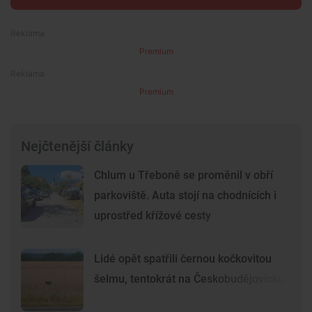
Premium
Premium
Nejčtenější články
Chlum u Třeboně se proměnil v obří
parkoviště. Auta stojí na chodnících i
uprostřed křížové cesty
Lidé opět spatřili černou kočkovitou
šelmu, tentokrát na Českobudějovicku