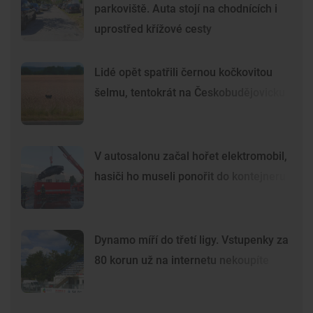
parkoviště. Auta stojí na chodnících i
uprostřed křížové cesty
Lidé opět spatřili černou kočkovitou
šelmu, tentokrát na Českobudějovicku
V autosalonu začal hořet elektromobil,
hasiči ho museli ponořit do kontejneru
Dynamo míří do třetí ligy. Vstupenky za
80 korun už na internetu nekoupíte