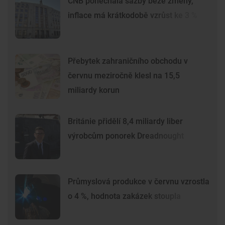
ČNB ponechala sazby beze změny,
inflace má krátkodobě vzrůst ke 3 %
Přebytek zahraničního obchodu v
červnu meziročně klesl na 15,5
miliardy korun
Británie přidělí 8,4 miliardy liber
výrobcům ponorek Dreadnought
Průmyslová produkce v červnu vzrostla
o 4 %, hodnota zakázek stoupla