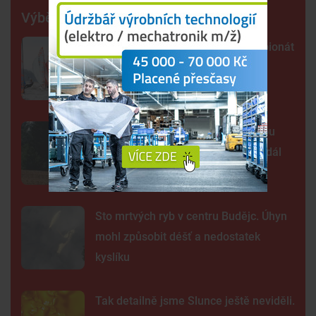
Výběr šéfredaktora
Lipno poprvé hostí evropský šampionát
jachtařů. Závodníci bojují hlavně s
počasím
Šelma na jihu Čech? Záběry mohou
zachycovat kočku, policie hlášení dál
prověřuje
Sto mrtvých ryb v centru Budějc. Úhyn
mohl způsobit déšť a nedostatek
kyslíku
Tak detailně jsme Slunce ještě neviděli.