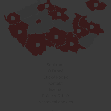
Soukromí
O Drbně
Etický kodex
Kontakt
Inzerce
Práce v Drbně
Nastavení cookies