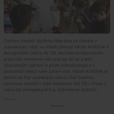
Čestnou medaili Vojtěcha Náprstka za zásluhy v
popularizaci vědy ve středu převzal Václav Krištůfek z
Biologického centra AV ČR. Na českobudějovickém
pracovišti Akademie věd pracuje 40 let a jeho
výzkumným zájmem je půdní mikrobiologie a v
posledních letech také zdraví včel. Václav Krištůfek je
jedním ze čtyř oceněných vědců, kteří čestnou
oborovou medaili v sídle Akademie věd ČR v Praze z
rukou její předsedkyně Evy Zažímalové obdrželi.
Premium