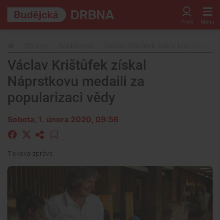
Zprávy
Společnost
Václav Krištůfek získal Náprstkovu 
Václav Krištůfek získal
Náprstkovu medaili za
popularizaci vědy
Sobota, 1. února 2020, 09:56
Tisková zpráva