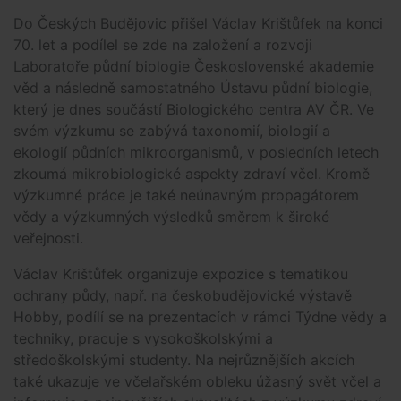
Do Českých Budějovic přišel Václav Krištůfek na konci
70. let a podílel se zde na založení a rozvoji
Laboratoře půdní biologie Československé akademie
věd a následně samostatného Ústavu půdní biologie,
který je dnes součástí Biologického centra AV ČR. Ve
svém výzkumu se zabývá taxonomií, biologií a
ekologií půdních mikroorganismů, v posledních letech
zkoumá mikrobiologické aspekty zdraví včel. Kromě
výzkumné práce je také neúnavným propagátorem
vědy a výzkumných výsledků směrem k široké
veřejnosti.
Václav Krištůfek organizuje expozice s tematikou
ochrany půdy, např. na českobudějovické výstavě
Hobby, podílí se na prezentacích v rámci Týdne vědy a
techniky, pracuje s vysokoškolskými a
středoškolskými studenty. Na nejrůznějších akcích
také ukazuje ve včelařském obleku úžasný svět včel a