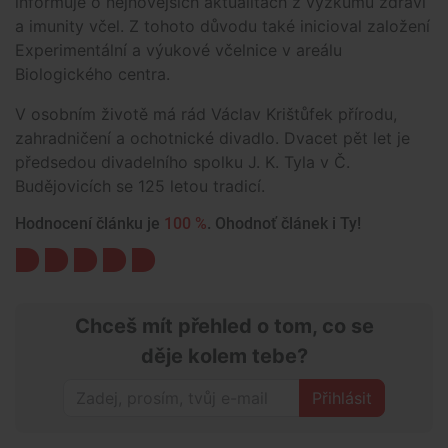
informuje o nejnovějších aktualitách z výzkumu zdraví
a imunity včel. Z tohoto důvodu také inicioval založení
Experimentální a výukové včelnice v areálu
Biologického centra.
V osobním životě má rád Václav Krištůfek přírodu,
zahradničení a ochotnické divadlo. Dvacet pět let je
předsedou divadelního spolku J. K. Tyla v Č.
Budějovicích se 125 letou tradicí.
Hodnocení článku je
100 %
. Ohodnoť článek i Ty!
Chceš mít přehled o tom, co se
děje kolem tebe?
Přihlásit