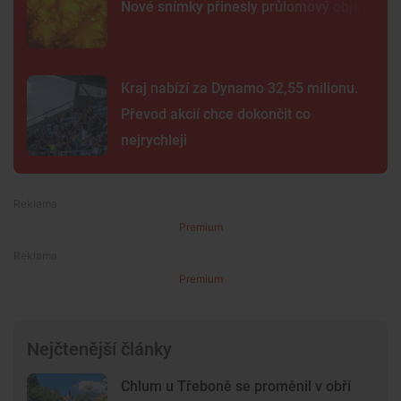
Nové snímky přinesly průlomový objev
Kraj nabízí za Dynamo 32,55 milionu.
Převod akcií chce dokončit co
nejrychleji
Premium
Premium
Nejčtenější články
Chlum u Třeboně se proměnil v obří