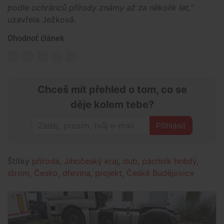
podle ochránců přírody známy až za několik let,“
uzavřela Ježková.
Ohodnoť článek
Chceš mít přehled o tom, co se
děje kolem tebe?
Přihlásit
Štítky
příroda
,
Jihočeský kraj
,
dub
,
páchník hnědý
,
strom
,
Česko
,
dřevina
,
projekt
,
České Budějovice