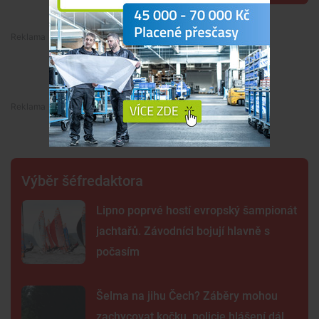
Premium
Premium
Výběr šéfredaktora
Lipno poprvé hostí evropský šampionát
jachtařů. Závodníci bojují hlavně s
počasím
Šelma na jihu Čech? Záběry mohou
zachycovat kočku, policie hlášení dál