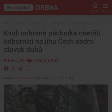
Zprávy
Společnost
Kvůli ochraně páchníka ošetřili odb
Kvůli ochraně páchníka ošetřili
odborníci na jihu Čech sedm
stovek dubů
Středa, 26. října 2022, 07:15
Autoři
Elmira Talířová
| Foto
CZ-SK South LIFE