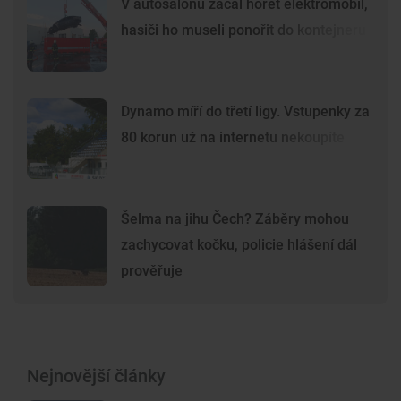
V autosalonu začal hořet elektromobil,
hasiči ho museli ponořit do kontejneru
Dynamo míří do třetí ligy. Vstupenky za
80 korun už na internetu nekoupíte
Šelma na jihu Čech? Záběry mohou
zachycovat kočku, policie hlášení dál
prověřuje
Nejnovější články