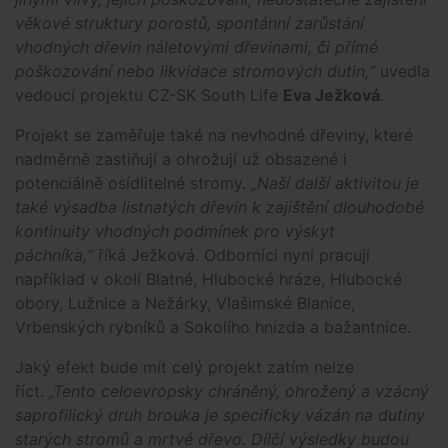
věkové struktury porostů, spontánní zarůstání
vhodných dřevin náletovými dřevinami, či přímé
poškozování nebo likvidace stromových dutin,“
uvedla
vedoucí projektu CZ-SK South Life
Eva Ježková
.
Projekt se zaměřuje také na nevhodné dřeviny, které
nadměrně zastiňují a ohrožují už obsazené i
potenciálně osídlitelné stromy.
„Naší další aktivitou je
také výsadba listnatých dřevin k zajištění dlouhodobé
kontinuity vhodných podmínek pro výskyt
páchníka,“
říká Ježková. Odborníci nyní pracují
například v okolí Blatné, Hlubocké hráze, Hlubocké
obory, Lužnice a Nežárky, Vlašimské Blanice,
Vrbenských rybníků a Sokolího hnízda a bažantnice.
Jaký efekt bude mít celý projekt zatím nelze
říct.
„Tento celoevropsky chráněný, ohrožený a vzácný
saprofilický druh brouka je specificky vázán na dutiny
starých stromů a mrtvé dřevo. Dílčí výsledky budou