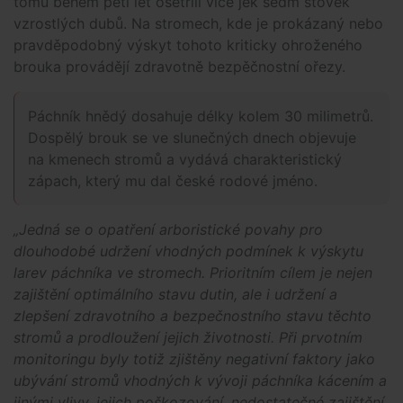
tomu během pěti let ošetřili více jek sedm stovek
vzrostlých dubů. Na stromech, kde je prokázaný nebo
pravděpodobný výskyt tohoto kriticky ohroženého
brouka provádějí zdravotně bezpěčnostní ořezy.
Páchník hnědý dosahuje délky kolem 30 milimetrů.
Dospělý brouk se ve slunečných dnech objevuje
na kmenech stromů a vydává charakteristický
zápach, který mu dal české rodové jméno.
„Jedná se o opatření arboristické povahy pro
dlouhodobé udržení vhodných podmínek k výskytu
larev páchníka ve stromech. Prioritním cílem je nejen
zajištění optimálního stavu dutin, ale i udržení a
zlepšení zdravotního a bezpečnostního stavu těchto
stromů a prodloužení jejich životnosti. Při prvotním
monitoringu byly totiž zjištěny negativní faktory jako
ubývání stromů vhodných k vývoji páchníka kácením a
jinými vlivy, jejich poškozování, nedostatečné zajištění