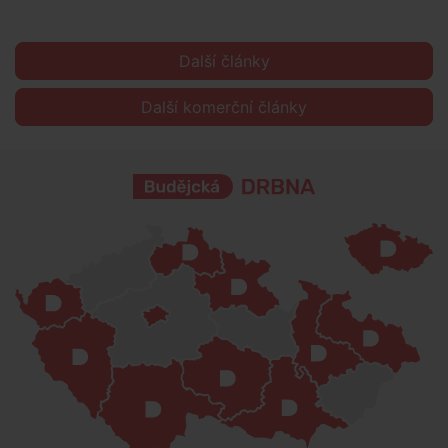
Další články
Další komerční články