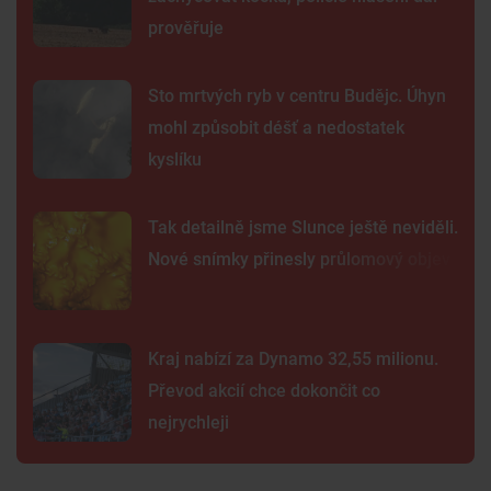
prověřuje
Sto mrtvých ryb v centru Budějc. Úhyn
mohl způsobit déšť a nedostatek
kyslíku
Tak detailně jsme Slunce ještě neviděli.
Nové snímky přinesly průlomový objev
Kraj nabízí za Dynamo 32,55 milionu.
Převod akcií chce dokončit co
nejrychleji