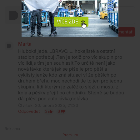
Přidat komentář
Marta
Hluboká jede....BRAVO..... hokejisté a ostatní
stadion potřebuji.Ten je totiž pro víc skupin,pro
víc lidí,s tím jen souhlasit.To určitě není jako
nová lávka která jak se píše je pro pěší a
cyklisty,jenže kdo zná situaci ví že pěších po
druhém břehu moc nechodí.Je to jen pro jednu
skupinu lidí kterým je zatěžko slézt u mostu z
kola a pěšky přejít po chodníku.Stejně se budou
dál plést pod auta lávka,nelávka.
Čtvrtek, 20. února 2025, 21:23
Odpovědět
3
6
Premium