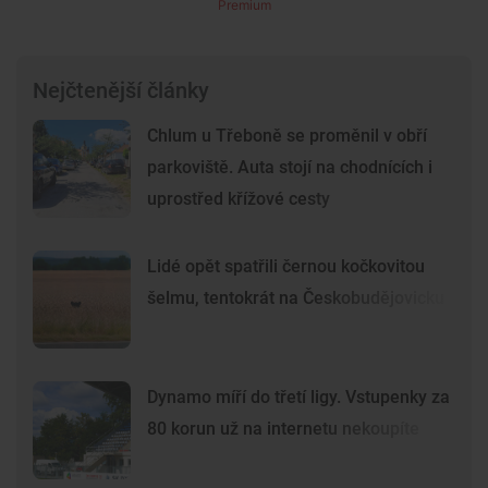
Premium
Nejčtenější články
Chlum u Třeboně se proměnil v obří
parkoviště. Auta stojí na chodnících i
uprostřed křížové cesty
Lidé opět spatřili černou kočkovitou
šelmu, tentokrát na Českobudějovicku
Dynamo míří do třetí ligy. Vstupenky za
80 korun už na internetu nekoupíte