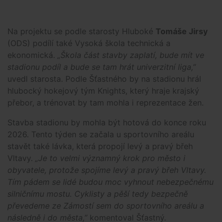
Na projektu se podle starosty Hluboké
Tomáše Jirsy
(ODS) podílí také Vysoká škola technická a
ekonomická.
„Škola část stavby zaplatí, bude mít ve
stadionu podíl a bude se tam hrát univerzitní liga,”
uvedl starosta. Podle Šťastného by na stadionu hrál
hlubocký hokejový tým Knights, který hraje krajský
přebor, a trénovat by tam mohla i reprezentace žen.
Stavba stadionu by mohla být hotová do konce roku
2026. Tento týden se začala u sportovního areálu
stavět také lávka, která propojí levý a pravý břeh
Vltavy.
„Je to velmi významný krok pro město i
obyvatele, protože spojíme levý a pravý břeh Vltavy.
Tím pádem se lidé budou moc vyhnout nebezpečnému
silničnímu mostu. Cyklisty a pěší tedy bezpečně
převedeme ze Zámostí sem do sportovního areálu a
následně i do města,”
komentoval Šťastný.