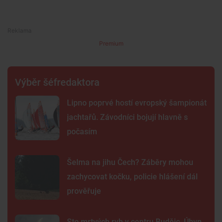
Premium
Výběr šéfredaktora
Lipno poprvé hostí evropský šampionát
jachtařů. Závodníci bojují hlavně s
počasím
Šelma na jihu Čech? Záběry mohou
zachycovat kočku, policie hlášení dál
prověřuje
Sto mrtvých ryb v centru Budějc. Úhyn