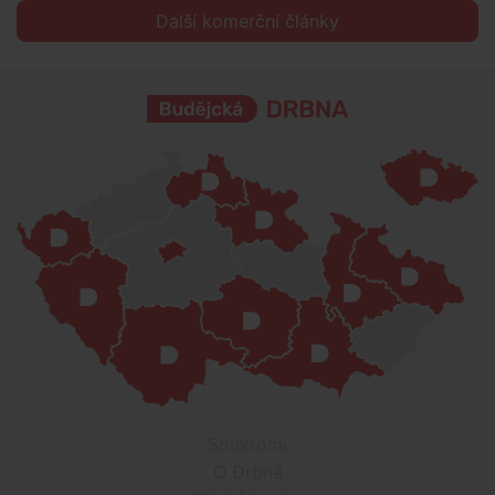
Další komerční články
Soukromí
O Drbně