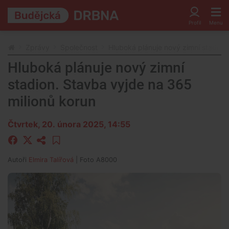
Zprávy
Společnost
Hluboká plánuje nový zimní stadion
Hluboká plánuje nový zimní
stadion. Stavba vyjde na 365
milionů korun
Čtvrtek, 20. února 2025, 14:55
Autoři
Elmira Talířová
| Foto
A8000