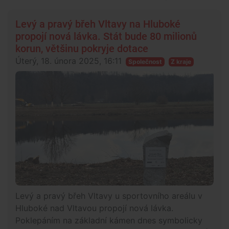
Levý a pravý břeh Vltavy na Hluboké
propojí nová lávka. Stát bude 80 milionů
korun, většinu pokryje dotace
Úterý, 18. února 2025, 16:11
Společnost
Z kraje
Levý a pravý břeh Vltavy u sportovního areálu v
Hluboké nad Vltavou propojí nová lávka.
Poklepáním na základní kámen dnes symbolicky