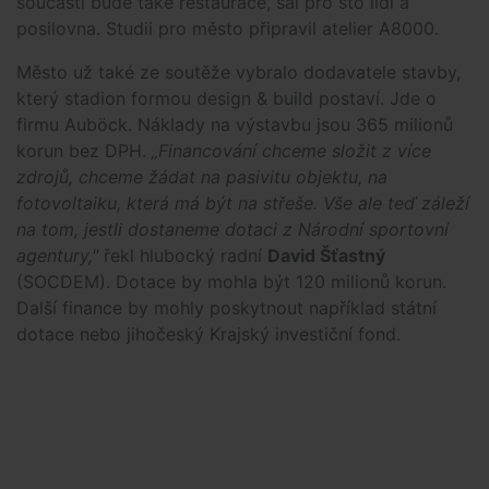
součástí bude také restaurace, sál pro sto lidí a
posilovna. Studii pro město připravil atelier A8000.
Město už také ze soutěže vybralo dodavatele stavby,
který stadion formou design & build postaví. Jde o
firmu Auböck. Náklady na výstavbu jsou 365 milionů
korun bez DPH.
„Financování chceme složit z více
zdrojů, chceme žádat na pasivitu objektu, na
fotovoltaiku, která má být na střeše. Vše ale teď záleží
na tom, jestli dostaneme dotaci z Národní sportovní
agentury,"
řekl hlubocký radní
David Šťastný
(SOCDEM). Dotace by mohla být 120 milionů korun.
Další finance by mohly poskytnout například státní
dotace nebo jihočeský Krajský investiční fond.