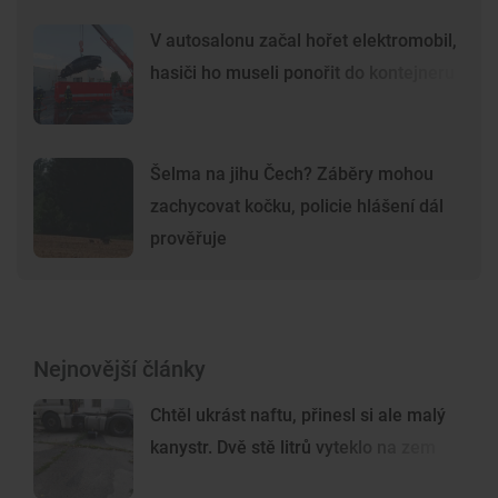
V autosalonu začal hořet elektromobil,
hasiči ho museli ponořit do kontejneru
Šelma na jihu Čech? Záběry mohou
zachycovat kočku, policie hlášení dál
prověřuje
Nejnovější články
Chtěl ukrást naftu, přinesl si ale malý
kanystr. Dvě stě litrů vyteklo na zem